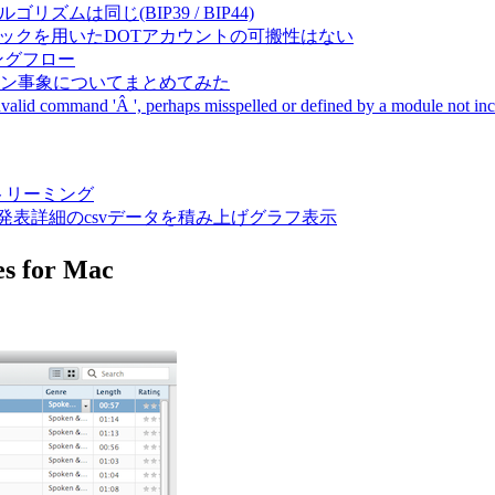
成アルゴリズムは同じ(BIP39 / BIP44)
Pal間で同一ニーモニックを用いたDOTアカウントの可搬性はない
ーキングフロー
サーバダウン事象についてまとめてみた
ommand 'Â ', perhaps misspelled or defined by a module not includ
動画ストリーミング
陽性患者発表詳細のcsvデータを積み上げグラフ表示
 for Mac