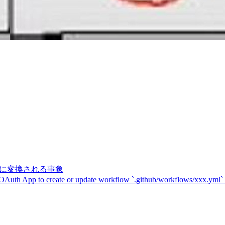
記号に変換される事象
 OAuth App to create or update workflow `.github/workflows/xxx.yml`