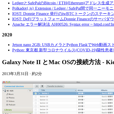
LedgerとSafePalのBitcoin / ETH(Ethereum)アドレス生
Polkadot{.js} Extension / Ledger / Safe
IOST: Donnie Finance 発行のiwBTCトークンのステ
IOST: DeFiプラットフォームDonnie Financeの
Apache エラー解決法 AH00526: Syntax error ~ httpd.conf:Invalid c
2020
Jetson nano 2GB: USBカメラとPython FlaskでWeb
Python: 東京都 新型コロナウイルス(COVID-19)
Galaxy Note II とMac OSの接続方法 - Kies
2013年3月31日
·
約2分