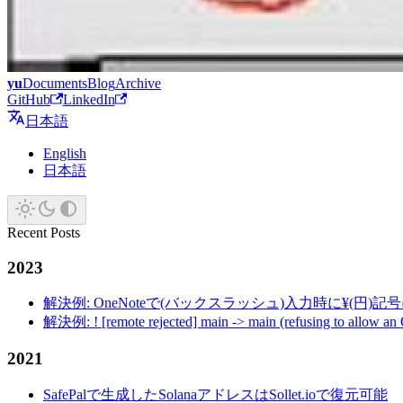
yu
Documents
Blog
Archive
GitHub
LinkedIn
日本語
English
日本語
Recent Posts
2023
解決例: OneNoteで(バックスラッシュ)入力時に¥(円)
解決例: ! [remote rejected] main -> main (refusing to allow an
2021
SafePalで生成したSolanaアドレスはSollet.ioで復元可能