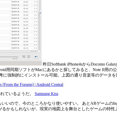
昨日Softbank iPhone4sからDocom
oid用同期ソフトがMacにあるかと探してみると、Note II用
参考に強制的にインストール可能。上図の通り音楽等のデータを
n [From the Forums] | Android Central
も配布されているようだ。
Samsung Kiss
いので、今のところかなり使いやすい。 あとARゲームのIngr
がるかもしれないが、現実の地図上を舞台としたゲームの特性