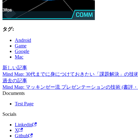
タグ:
Android
Game
Google
Mac
新しい記事
Mind Map: 30代までに身につけておきたい「課題解決」の技術
過去の記事
Mind Map: マッキンゼー流 プレゼンテーションの技術 (書評
Documents
Test Page
Socials
Linkedin
X
Github