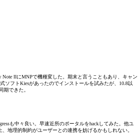
o Galaxy Note IIにMNPで機種変した。期末と言うこともあり、キャン
の公式ソフトKiesがあったのでインストールを試みたが、10.8以
同期できた。
essも中々良い。早速近所のポータルをhackしてみた。他ユ
上、地理的制約がユーザーとの連携を妨げるかもしれない。