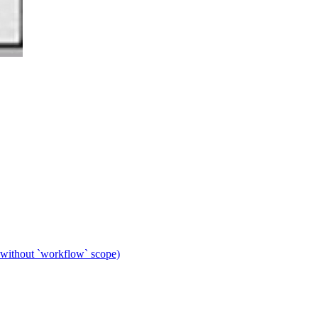
 without `workflow` scope)