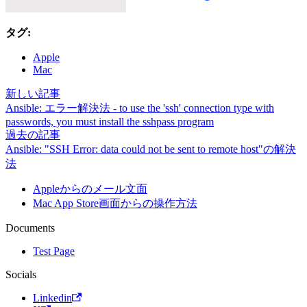
タグ:
Apple
Mac
新しい記事
Ansible: エラー解決法 - to use the 'ssh' connection type with
passwords, you must install the sshpass program
過去の記事
Ansible: "SSH Error: data could not be sent to remote host"の解決
法
Appleからのメール文面
Mac App Store画面からの操作方法
Documents
Test Page
Socials
Linkedin