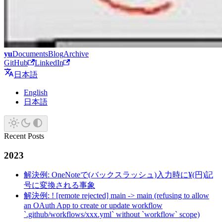
yu
Documents
Blog
Archive
GitHub
LinkedIn
日本語
English
日本語
Recent Posts
2023
解決例: OneNoteで(バックスラッシュ)入力時に¥(円)記
号に変換される事象
解決例: ! [remote rejected] main -> main (refusing to allow
an OAuth App to create or update workflow
`.github/workflows/xxx.yml` without `workflow` scope)