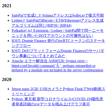
2021
SafePalで生成したSolanaアドレスはSollet.ioで復元可能
LedgerとSafePalのBitcoin / ETH(Ethereum)アドレス生成
アルゴリズムは同じ(BIP39 / BIP44)
Polkadot{.js} Extension / Ledger / SafePal間で同一ニーモ
ニックを用いたDOTアカウントの可搬性はない
IOST: Donnie Finance 発行のiwBTCトークンのステーキ
ングフロー
IOST: DeFiプラットフォームDonnie Financeのサーバダ
ウン事象についてまとめてみた
Apache エラー解決法 AH00526: Syntax error ~
httpd.conf:Invalid command 'Â ', perhaps misspelled or
defined by a module not included in the server configuration
2020
Jetson nano 2GB: USBカメラとPython FlaskでWeb動画ス
トリーミング
Python: 東京都 新型コロナウイルス(COVID-19)陽性患
者発表詳細のcsvデータを積み上げグラフ表示