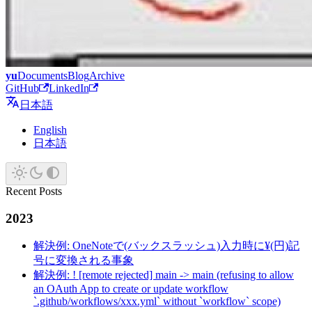
yu
Documents
Blog
Archive
GitHub
LinkedIn
日本語
English
日本語
Recent Posts
2023
解決例: OneNoteで(バックスラッシュ)入力時に¥(円)記
号に変換される事象
解決例: ! [remote rejected] main -> main (refusing to allow
an OAuth App to create or update workflow
`.github/workflows/xxx.yml` without `workflow` scope)