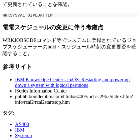
て更新されていることを確認。
WRKSYSVAL QIPLDATTIM
電電スケジュールの変更に伴う考慮点
WRKJOBSCDEコマンド等でシステムに登録されているジョ
ブスケジューラーのhold・スケジュール時刻の変更要否を確
認すること。
参考サイト
IBM Knowledge Center - i5/OS: Restarting and powering
down a system with logical partitions
iSeries Information Center
publib.boulder.ibm.com/html/as400/v5r1/ic2962/index.htm?
info/rzal2/rzal2startstop.htm
タグ:
AS400
IBM
System i