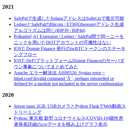
2021
SafePalで生成したSolanaアドレスはSollet.ioで復元可能
LedgerとSafePalのBitcoin / ETH(Ethereum)アドレス生成
アルゴリズムは同じ(BIP39 / BIP44)
Polkadot{.js} Extension / Ledger / SafePal間で同一ニーモ
ニックを用いたDOTアカウントの可搬性はない
IOST: Donnie Finance 発行のiwBTCトークンのステーキ
ングフロー
IOST: DeFiプラットフォームDonnie Financeのサーバダ
ウン事象についてまとめてみた
Apache エラー解決法 AH00526: Syntax error ~
httpd.conf:Invalid command 'Â ', perhaps misspelled or
defined by a module not included in the server configuration
2020
Jetson nano 2GB: USBカメラとPython FlaskでWeb動画ス
トリーミング
Python: 東京都 新型コロナウイルス(COVID-19)陽性患
者発表詳細のcsvデータを積み上げグラフ表示