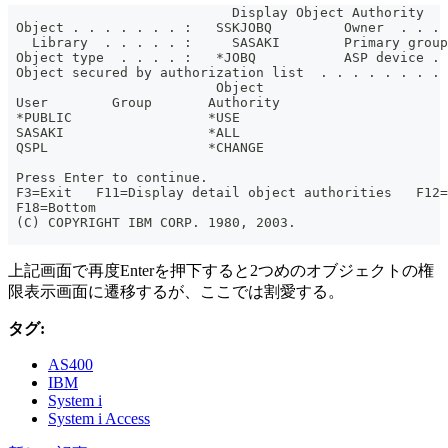
                            Display Object Authority
 Object . . . . . . . :   SSKJOBQ         Owner  . . . 
   Library  . . . . . :     SASAKI        Primary group
 Object type  . . . . :   *JOBQ           ASP device . 
 Object secured by authorization list  . . . . . . . . 
                          Object
 User        Group       Authority
 *PUBLIC                 *USE
 SASAKI                  *ALL
 QSPL                    *CHANGE
                                                       
 Press Enter to continue.
 F3=Exit   F11=Display detail object authorities   F12=
 F18=Bottom
 (C) COPYRIGHT IBM CORP. 1980, 2003.
上記画面で再度Enterを押下すると2つめのオブジェクトの権
限表示画面に遷移するが、ここでは割愛する。
タグ:
AS400
IBM
System i
System i Access