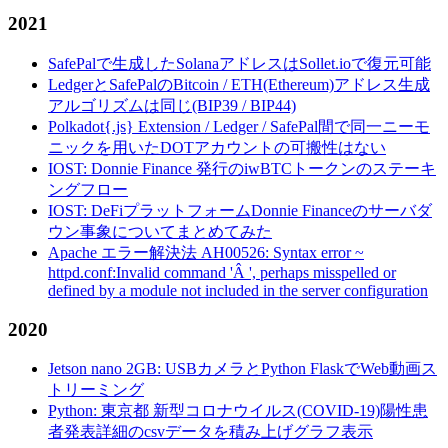
2021
SafePalで生成したSolanaアドレスはSollet.ioで復元可能
LedgerとSafePalのBitcoin / ETH(Ethereum)アドレス生成
アルゴリズムは同じ(BIP39 / BIP44)
Polkadot{.js} Extension / Ledger / SafePal間で同一ニーモ
ニックを用いたDOTアカウントの可搬性はない
IOST: Donnie Finance 発行のiwBTCトークンのステーキ
ングフロー
IOST: DeFiプラットフォームDonnie Financeのサーバダ
ウン事象についてまとめてみた
Apache エラー解決法 AH00526: Syntax error ~
httpd.conf:Invalid command 'Â ', perhaps misspelled or
defined by a module not included in the server configuration
2020
Jetson nano 2GB: USBカメラとPython FlaskでWeb動画ス
トリーミング
Python: 東京都 新型コロナウイルス(COVID-19)陽性患
者発表詳細のcsvデータを積み上げグラフ表示