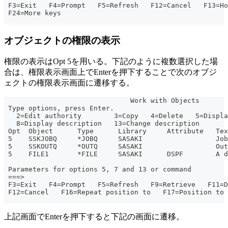
 F3=Exit   F4=Prompt   F5=Refresh   F12=Cancel   F13=Ho
 F24=More keys
オブジェクトの権限の表示
権限の表示はOpt 5を用いる。下記のように複数選択した場
合は、権限表示画面上でEnterを押下することで次のオブジ
ェクトの権限表示画面に遷移する。
                               Work with Objects
 Type options, press Enter.
   2=Edit authority        3=Copy   4=Delete   5=Displa
   8=Display description   13=Change description
 Opt  Object      Type      Library     Attribute   Tex
 5    SSKJOBQ     *JOBQ     SASAKI                  Job
 5    SSKOUTQ     *OUTQ     SASAKI                  Ou
 5    FILE1       *FILE     SASAKI      DSPF        A d
                                                       
 Parameters for options 5, 7 and 13 or command
 ===>
 F3=Exit   F4=Prompt   F5=Refresh   F9=Retrieve   F11=D
 F12=Cancel   F16=Repeat position to   F17=Position to
上記画面でEnterを押下すると下記の画面に遷移。