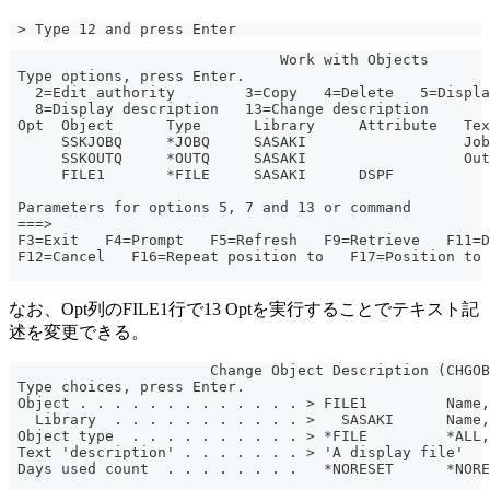
 > Type 12 and press Enter 
                               Work with Objects
 Type options, press Enter.
   2=Edit authority        3=Copy   4=Delete   5=Displa
   8=Display description   13=Change description
 Opt  Object      Type      Library     Attribute   Tex
      SSKJOBQ     *JOBQ     SASAKI                  Job
      SSKOUTQ     *OUTQ     SASAKI                  Ou
      FILE1       *FILE     SASAKI      DSPF
                                                       
 Parameters for options 5, 7 and 13 or command
 ===>
 F3=Exit   F4=Prompt   F5=Refresh   F9=Retrieve   F11=D
 F12=Cancel   F16=Repeat position to   F17=Position to
なお、Opt列のFILE1行で13 Optを実行することでテキスト記
述を変更できる。
                       Change Object Description (CHGOB
 Type choices, press Enter.
 Object . . . . . . . . . . . . . > FILE1         Name,
   Library  . . . . . . . . . . . >   SASAKI      Name,
 Object type  . . . . . . . . . . > *FILE         *ALL,
 Text 'description' . . . . . . . > 'A display file'
 Days used count  . . . . . . . .   *NORESET      *NORE
                                                       