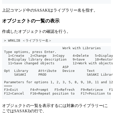
上記コマンド中のSASAKIはライブラリー名を指す。
オブジェクトの一覧の表示
作成したオブジェクトの確認を行う。
 > WRKLIB ＜ライブラリー名＞
                              Work with Libraries
 Type options, press Enter.
   1=Create   2=Change   3=Copy    4=Delete   5=Display
   8=Display library description   9=Save     10=Restor
   11=Save changed objects         12=Work with objects
                              ASP
 Opt  Library     Attribute   Device      Text
      SASAKI      PROD                    SASAKI Librar
                                                       
 Parameters for options 1, 2, 3, 5, 8, 9, 10, 11 and 12
 ===>
 F3=Exit      F4=Prompt   F5=Refresh   F9=Retrieve   F
 F12=Cancel   F16=Repeat position to   F17=Position to
オブジェクトの一覧を表示するには対象のライブラリー(こ
こではSASAKI)の行で、