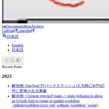
yu
Documents
Blog
Archive
GitHub
LinkedIn
日本語
English
日本語
Recent Posts
2023
解決例: OneNoteで(バックスラッシュ)入力時に¥(円)記
号に変換される事象
解決例: ! [remote rejected] main -> main (refusing to allow
an OAuth App to create or update workflow
`.github/workflows/xxx.yml` without `workflow` scope)