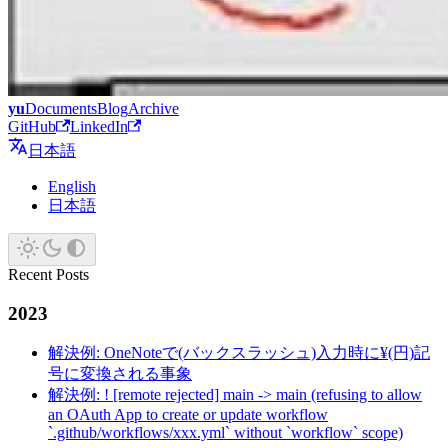
yu
Documents
Blog
Archive
GitHub
LinkedIn
日本語
English
日本語
Recent Posts
2023
解決例: OneNoteで(バックスラッシュ)入力時に¥(円)記
号に変換される事象
解決例: ! [remote rejected] main -> main (refusing to allow
an OAuth App to create or update workflow
`.github/workflows/xxx.yml` without `workflow` scope)