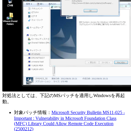
対処法としては、下記のMSパッチを適用しWindowsを再起
動。
対象パッチ情報：
Microsoft Security Bulletin MS11-025 -
Important : Vulnerability in Microsoft Foundation Class
(MFC) Library Could Allow Remote Code Execution
(2500212)