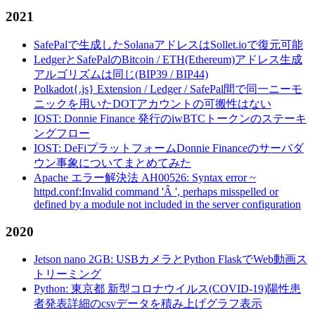
2021
SafePalで生成したSolanaアドレスはSollet.ioで復元可能
LedgerとSafePalのBitcoin / ETH(Ethereum)アドレス生成
アルゴリズムは同じ(BIP39 / BIP44)
Polkadot{.js} Extension / Ledger / SafePal間で同一ニーモ
ニックを用いたDOTアカウントの可搬性はない
IOST: Donnie Finance 発行のiwBTCトークンのステーキ
ングフロー
IOST: DeFiプラットフォームDonnie Financeのサーバダ
ウン事象についてまとめてみた
Apache エラー解決法 AH00526: Syntax error ~
httpd.conf:Invalid command 'Â ', perhaps misspelled or
defined by a module not included in the server configuration
2020
Jetson nano 2GB: USBカメラとPython FlaskでWeb動画ス
トリーミング
Python: 東京都 新型コロナウイルス(COVID-19)陽性患
者発表詳細のcsvデータを積み上げグラフ表示