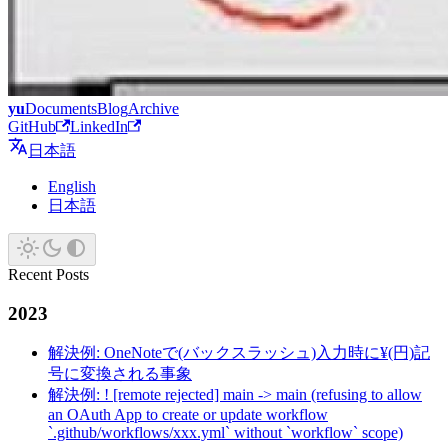
yu
Documents
Blog
Archive
GitHub
LinkedIn
日本語
English
日本語
Recent Posts
2023
解決例: OneNoteで(バックスラッシュ)入力時に¥(円)記
号に変換される事象
解決例: ! [remote rejected] main -> main (refusing to allow
an OAuth App to create or update workflow
`.github/workflows/xxx.yml` without `workflow` scope)