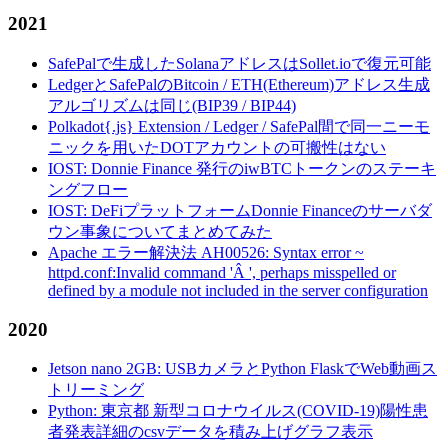
2021
SafePalで生成したSolanaアドレスはSollet.ioで復元可能
LedgerとSafePalのBitcoin / ETH(Ethereum)アドレス生成
アルゴリズムは同じ(BIP39 / BIP44)
Polkadot{.js} Extension / Ledger / SafePal間で同一ニーモ
ニックを用いたDOTアカウントの可搬性はない
IOST: Donnie Finance 発行のiwBTCトークンのステーキ
ングフロー
IOST: DeFiプラットフォームDonnie Financeのサーバダ
ウン事象についてまとめてみた
Apache エラー解決法 AH00526: Syntax error ~
httpd.conf:Invalid command 'Â ', perhaps misspelled or
defined by a module not included in the server configuration
2020
Jetson nano 2GB: USBカメラとPython FlaskでWeb動画ス
トリーミング
Python: 東京都 新型コロナウイルス(COVID-19)陽性患
者発表詳細のcsvデータを積み上げグラフ表示