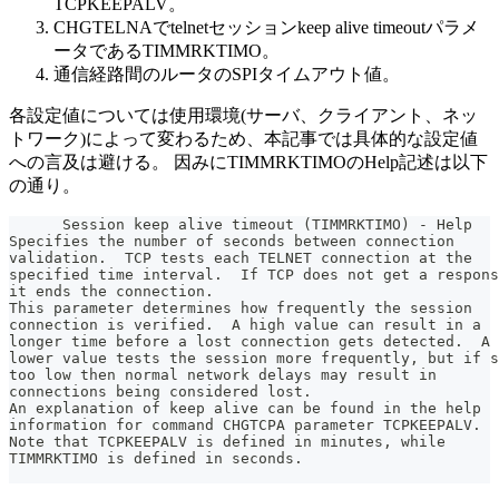
TCPKEEPALV。
CHGTELNAでtelnetセッションkeep alive timeoutパラメ
ータであるTIMMRKTIMO。
通信経路間のルータのSPIタイムアウト値。
各設定値については使用環境(サーバ、クライアント、ネッ
トワーク)によって変わるため、本記事では具体的な設定値
への言及は避ける。 因みにTIMMRKTIMOのHelp記述は以下
の通り。
      Session keep alive timeout (TIMMRKTIMO) - Help
Specifies the number of seconds between connection
validation.  TCP tests each TELNET connection at the
specified time interval.  If TCP does not get a respons
it ends the connection.
This parameter determines how frequently the session
connection is verified.  A high value can result in a
longer time before a lost connection gets detected.  A
lower value tests the session more frequently, but if s
too low then normal network delays may result in
connections being considered lost.
An explanation of keep alive can be found in the help
information for command CHGTCPA parameter TCPKEEPALV.
Note that TCPKEEPALV is defined in minutes, while
TIMMRKTIMO is defined in seconds.