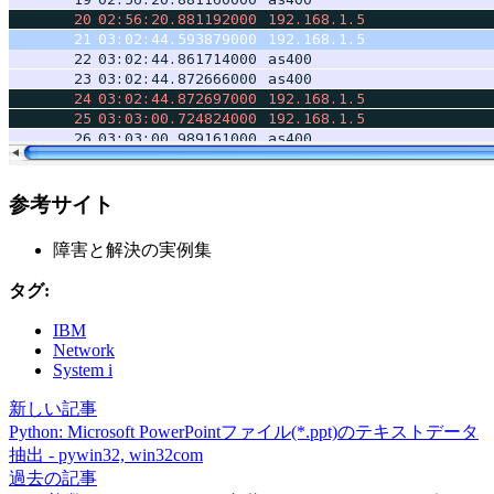
参考サイト
障害と解決の実例集
タグ:
IBM
Network
System i
新しい記事
Python: Microsoft PowerPointファイル(*.ppt)のテキストデータ
抽出 - pywin32, win32com
過去の記事