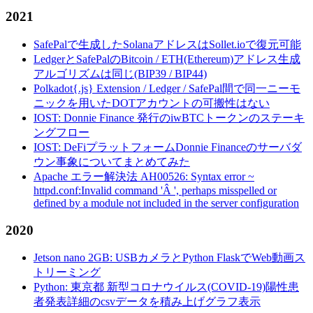
2021
SafePalで生成したSolanaアドレスはSollet.ioで復元可能
LedgerとSafePalのBitcoin / ETH(Ethereum)アドレス生成
アルゴリズムは同じ(BIP39 / BIP44)
Polkadot{.js} Extension / Ledger / SafePal間で同一ニーモ
ニックを用いたDOTアカウントの可搬性はない
IOST: Donnie Finance 発行のiwBTCトークンのステーキ
ングフロー
IOST: DeFiプラットフォームDonnie Financeのサーバダ
ウン事象についてまとめてみた
Apache エラー解決法 AH00526: Syntax error ~
httpd.conf:Invalid command 'Â ', perhaps misspelled or
defined by a module not included in the server configuration
2020
Jetson nano 2GB: USBカメラとPython FlaskでWeb動画ス
トリーミング
Python: 東京都 新型コロナウイルス(COVID-19)陽性患
者発表詳細のcsvデータを積み上げグラフ表示