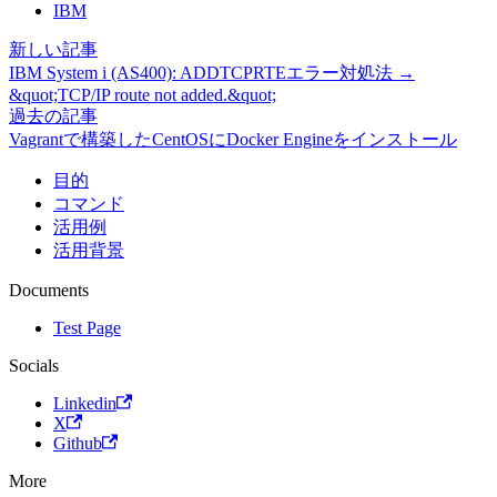
IBM
新しい記事
IBM System i (AS400): ADDTCPRTEエラー対処法 →
&quot;TCP/IP route not added.&quot;
過去の記事
Vagrantで構築したCentOSにDocker Engineをインストール
目的
コマンド
活用例
活用背景
Documents
Test Page
Socials
Linkedin
X
Github
More