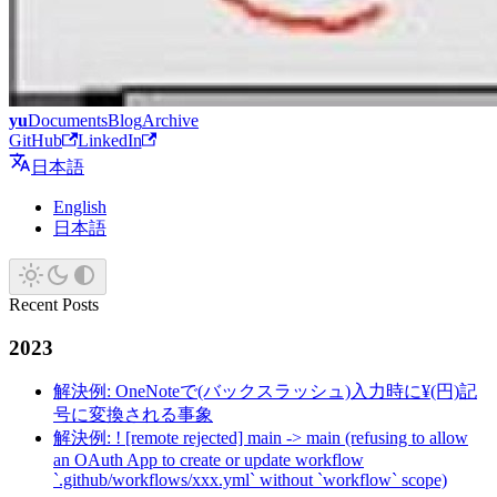
yu
Documents
Blog
Archive
GitHub
LinkedIn
日本語
English
日本語
Recent Posts
2023
解決例: OneNoteで(バックスラッシュ)入力時に¥(円)記
号に変換される事象
解決例: ! [remote rejected] main -> main (refusing to allow
an OAuth App to create or update workflow
`.github/workflows/xxx.yml` without `workflow` scope)