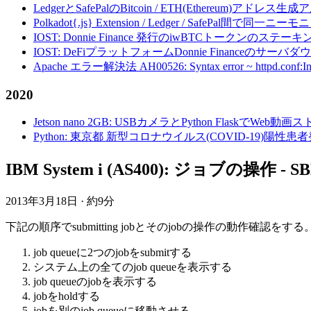
LedgerとSafePalのBitcoin / ETH(Ethereum)アドレス生
Polkadot{.js} Extension / Ledger / Safe
IOST: Donnie Finance 発行のiwBTCトークンのステ
IOST: DeFiプラットフォームDonnie Financeの
Apache エラー解決法 AH00526: Syntax error ~ httpd.conf:Invalid c
2020
Jetson nano 2GB: USBカメラとPython FlaskでWeb
Python: 東京都 新型コロナウイルス(COVID-19)
IBM System i (AS400): ジョブの操作 - 
2013年3月18日
·
約9分
下記の順序でsubmitting jobとそのjobの操作の動作確認をする
job queueに2つのjobをsubmitする
システム上の全てのjob queueを表示する
job queueのjobを表示する
jobをholdする
jobを別のjob queueに移動させる