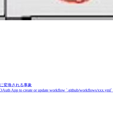
記号に変換される事象
 OAuth App to create or update workflow `.github/workflows/xxx.yml`