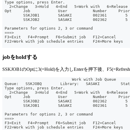
 Type options, press Enter.
   2=Change   3=Hold   4=End   5=Work with   6=Release
 Opt     Job            User           Number     Prior
         SSKJOB1        SASAKI         002361        5 
         SSKJOB2        SASAKI         002362        5 
                                                       
 Parameters for options 2, 3 or command
 ===>
 F3=Exit   F4=Prompt   F6=Submit job   F12=Cancel
 F22=Work with job schedule entries    F24=More keys
jobをholdする
SSKJOB1のOptに3(=Hold)を入力しEnterを押下後、F5(=Ref
                              Work with Job Queue
 Queue:   SSKJOBQ        Library:   SASAKI         Stat
 Type options, press Enter.
   2=Change   3=Hold   4=End   5=Work with   6=Release
 Opt     Job            User           Number     Prior
         SSKJOB2        SASAKI         002362        5 
         SSKJOB1        SASAKI         002361        5 
                                                       
 Parameters for options 2, 3 or command
 ===>
 F3=Exit   F4=Prompt   F6=Submit job   F12=Cancel
 F22=Work with job schedule entries    F24=More keys