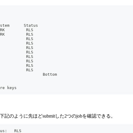
stem      Status
RK         RLS
RK         RLS
           RLS
           RLS
           RLS
           RLS
           RLS
           RLS
           RLS
           RLS
                  Bottom
re keys
すると、下記のように先ほどsubmitした2つのjobを確認できる。
us:   RLS