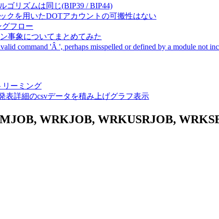
成アルゴリズムは同じ(BIP39 / BIP44)
Pal間で同一ニーモニックを用いたDOTアカウントの可搬性はない
ーキングフロー
サーバダウン事象についてまとめてみた
ommand 'Â ', perhaps misspelled or defined by a module not includ
動画ストリーミング
陽性患者発表詳細のcsvデータを積み上げグラフ表示
SBMJOB, WRKJOB, WRKUSRJOB, WRKS
。