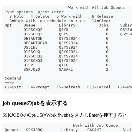
                            Work with All Job Queues
 Type options, press Enter.
   3=Hold   4=Delete   5=Work with    6=Release
   8=Work with job schedule entries   14=Clear
 Opt     Queue          Library          Jobs     Subsy
         Q1PSCHQ2       QSYS                0     QSYSW
         Q1PSCHQ3       QSYS                0     QSYSW
         QESAUTON       QSYS2924            0          
         QPDAUTOPAR     QSYS2924            0          
         QSJINV         QSYS2924            0          
         Q1PSCHQ        QSYS2924            0          
         Q1PSCHQ2       QSYS2924            0          
         Q1PSCHQ3       QSYS2924            0          
         QTCP           QTCP                0          
         SSKJOBQ        SASAKI              2          
                                                       
 Command
 ===>
 F3=Exit   F4=Prompt   F5=Refresh   F12=Cancel   F24=Mo
job queueのjobを表示する
SSKJOBQのOptに5(=Work ¥with)を入力しEnterを押下
                              Work with Job Queue
 Queue:   SSKJOBQ        Library:   SASAKI         Stat