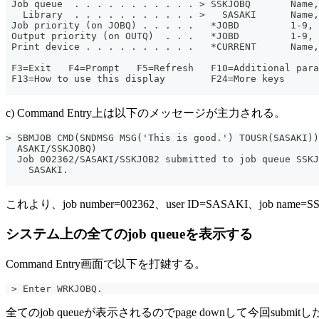
 Job queue  . . . . . . . . . . . > SSKJOBQ       Name,
   Library  . . . . . . . . . . . >   SASAKI      Name,
 Job priority (on JOBQ) . . . . .   *JOBD         1-9, 
 Output priority (on OUTQ)  . . .   *JOBD         1-9, 
 Print device . . . . . . . . . .   *CURRENT      Name,
                                                       
 F3=Exit   F4=Prompt   F5=Refresh   F10=Additional para
 F13=How to use this display        F24=More keys
c) Command Entry上は以下のメッセージが主力される。
> SBMJOB CMD(SNDMSG MSG('This is good.') TOUSR(SASAKI)
  ASAKI/SSKJOBQ)
  Job 002362/SASAKI/SSKJOB2 submitted to job queue SSKJ
    SASAKI.
これより、job number=002362、user ID=SASAKI、job na
システム上の全てのjob queueを表示する
Command Entry画面で以下を打鍵する。
 > Enter WRKJOBQ. 
全てのjob queueが表示されるのでpage downして今回submitした