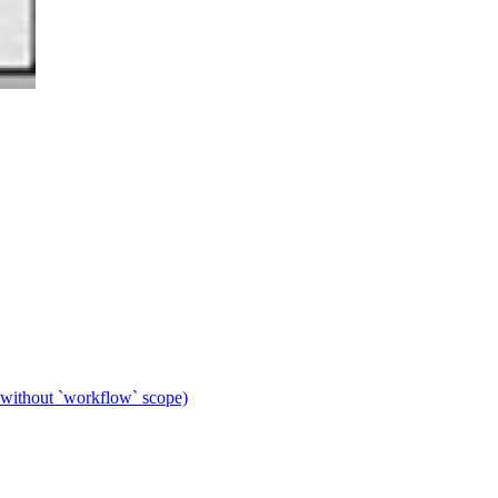
 without `workflow` scope)