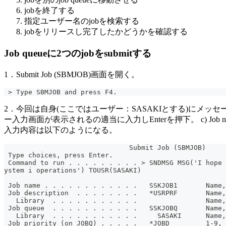
jobを終了する
指定ユーザー名のjobを検索する
jobをリリースし完了したかどうかを確認する
Job queueに2つのjobをsubmitする
1．Submit Job (SBMJOB)画面を開く。
 > Type SBMJOB and press F4.
2．今回は自身(ここではユーザー：SASAKIとする)にメッセージを送信
ー入力画面が表示されるの適当に入力しEnterを押下。 c) Job 
入力内容は以下のようになる。
                               Submit Job (SBMJOB)
 Type choices, press Enter.
 Command to run . . . . . . . . . > SNDMSG MSG('I hope 
ystem i operations') TOUSR(SASAKI)
                                                       
 Job name . . . . . . . . . . . .   SSKJOB1       Name,
 Job description  . . . . . . . .   *USRPRF       Name,
   Library  . . . . . . . . . . .                 Name,
 Job queue  . . . . . . . . . . .   SSKJOBQ       Name,
   Library  . . . . . . . . . . .     SASAKI      Name,
 Job priority (on JOBQ) . . . . .   *JOBD         1-9, 