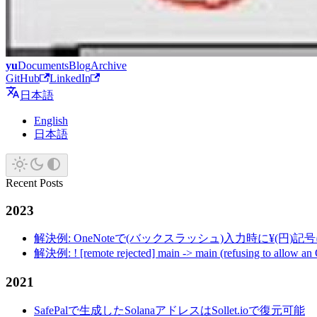
yu
Documents
Blog
Archive
GitHub
LinkedIn
日本語
English
日本語
Recent Posts
2023
解決例: OneNoteで(バックスラッシュ)入力時に¥(円)
解決例: ! [remote rejected] main -> main (refusing to allow an
2021
SafePalで生成したSolanaアドレスはSollet.ioで復元可能