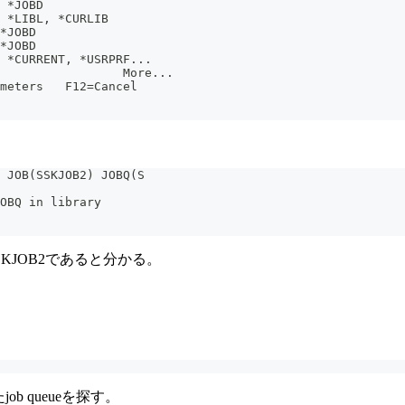
 *JOBD
 *LIBL, *CURLIB
*JOBD
*JOBD
 *CURRENT, *USRPRF...
                 More...
meters   F12=Cancel
) JOB(SSKJOB2) JOBQ(S
OBQ in library
me=SSKJOB2であると分かる。
job queueを探す。