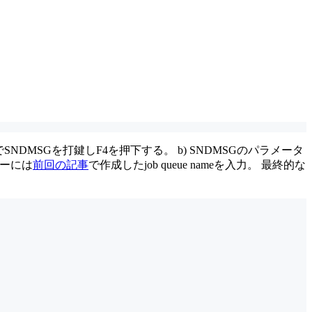
ターでSNDMSGを打鍵しF4を押下する。 b) SNDMSGのパラメータ
ターには
前回の記事
で作成したjob queue nameを入力。 最終的な