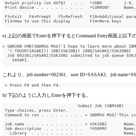
 Output priority (on OUTQ)  . . .   *JOBD         1-9, 
 Print device . . . . . . . . . .   *CURRENT      Name,
                                                       
 F3=Exit   F4=Prompt   F5=Refresh   F10=Additional para
 F13=How to use this display        F24=More keys
e) 上記の画面でEnterを押下するとCommand Entry画面上
> SBMJOB CMD(SNDMSG MSG('I hope to learn more about IB
  ') TOUSR(SASAKI)) JOB(SSKJOB1) JOBQ(SASAKI/SSKJOBQ)
  Job 002361/SASAKI/SSKJOB1 submitted to job queue SSKJ
    SASAKI.
これより、job number=002361、user ID=SASAKI、job
 > Press F9 and then F4.
b) 下記のように入力しEnterを押下する。
                               Submit Job (SBMJOB)
 Type choices, press Enter.
 Command to run . . . . . . . . . > SNDMSG MSG('This is
                                                       
 Job name . . . . . . . . . . . . > SSKJOB2       Name,
 Job description  . . . . . . . .   *USRPRF       Name,
   Library  . . . . . . . . . . .                 Name,