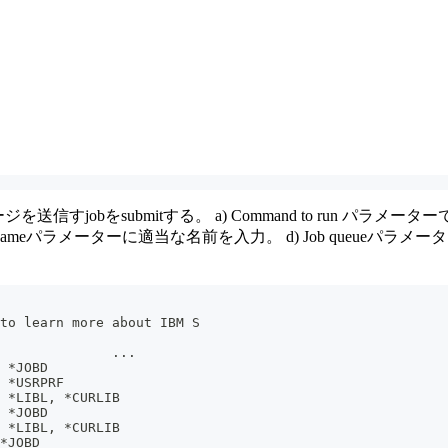
すjobをsubmitする。 a) Command to run パラメー
nameパラメーターに適当な名前を入力。 d) Job queueパラメー
to learn more about IBM S
              ...
 *JOBD
 *USRPRF
 *LIBL, *CURLIB
 *JOBD
 *LIBL, *CURLIB
*JOBD