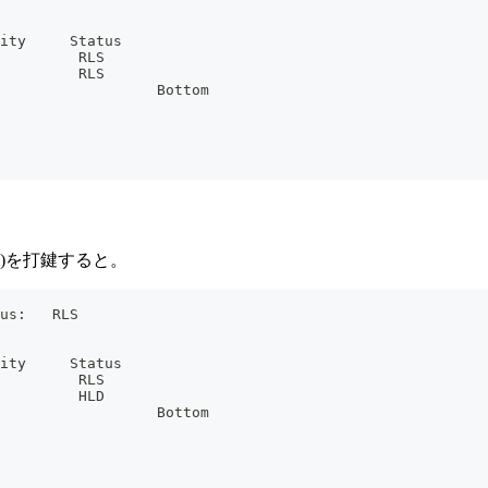
ity     Status
         RLS
         RLS
                  Bottom
resh)を打鍵すると。
us:   RLS
ity     Status
         RLS
         HLD
                  Bottom