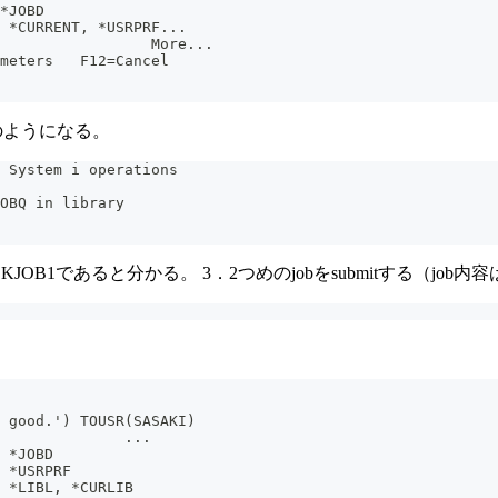
*JOBD
 *CURRENT, *USRPRF...
                 More...
meters   F12=Cancel
以下のようになる。
M System i operations
OBQ in library
 name=SSKJOB1であると分かる。 3．2つめのjobをsubmitする（jo
 good.') TOUSR(SASAKI)
              ...
 *JOBD
 *USRPRF
 *LIBL, *CURLIB