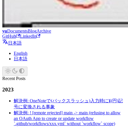
yu
Documents
Blog
Archive
GitHub
LinkedIn
日本語
English
日本語
Recent Posts
2023
解決例: OneNoteで(バックスラッシュ)入力時に¥(円)記
号に変換される事象
解決例: ! [remote rejected] main -> main (refusing to allow
an OAuth App to create or update workflow
`.github/workflows/xxx.yml` without `workflow` scope)