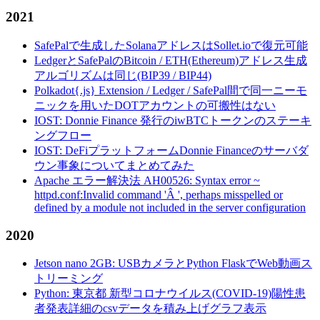
2021
SafePalで生成したSolanaアドレスはSollet.ioで復元可能
LedgerとSafePalのBitcoin / ETH(Ethereum)アドレス生成
アルゴリズムは同じ(BIP39 / BIP44)
Polkadot{.js} Extension / Ledger / SafePal間で同一ニーモ
ニックを用いたDOTアカウントの可搬性はない
IOST: Donnie Finance 発行のiwBTCトークンのステーキ
ングフロー
IOST: DeFiプラットフォームDonnie Financeのサーバダ
ウン事象についてまとめてみた
Apache エラー解決法 AH00526: Syntax error ~
httpd.conf:Invalid command 'Â ', perhaps misspelled or
defined by a module not included in the server configuration
2020
Jetson nano 2GB: USBカメラとPython FlaskでWeb動画ス
トリーミング
Python: 東京都 新型コロナウイルス(COVID-19)陽性患
者発表詳細のcsvデータを積み上げグラフ表示