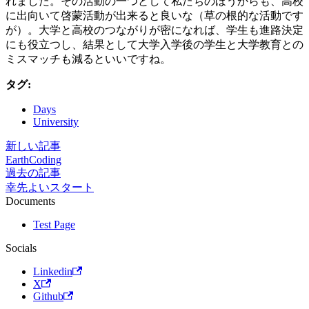
れました。その活動の一つとして私たちのほうからも、高校
に出向いて啓蒙活動が出来ると良いな（草の根的な活動です
が）。大学と高校のつながりが密になれば、学生も進路決定
にも役立つし、結果として大学入学後の学生と大学教育との
ミスマッチも減るといいですね。
タグ:
Days
University
新しい記事
EarthCoding
過去の記事
幸先よいスタート
Documents
Test Page
Socials
Linkedin
X
Github