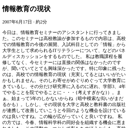
情報教育の現状
2007年6月17日
·
約2分
今日は、情報教育セミナーのアシスタントに行ってきまし
た。このセミナーは高校教諭が参加するもので内容は、高校
での情報教育の今後の展開、入試科目としての「情報」から
大学生として求められるITリテラシーについて、などのパネ
ルディスカッションをするものでした。 私は教職課程を履
修してなく、今セミナーには直接の関係はなかったのです
が、聞いていてとても興味深かったです。特に印象に残った
のは、高校での情報教育の現状（充実してるとはいいがたい
かもしれません。そのしわ寄せがめぐりめぐって大学教育に
きているし、その分だけ研究界に入るのに遅れ、学部3、4年
でやることを院でやることに・・・{考えすぎかな}）。ま
ぁ、始まって5年のしかないからね（暗中模索な衒いがまだ
るかも）。しかし、その現状を大学と高校と教科書の出版社
が連携して改善していこうと今回のような機会を設けている
のは良いですね。この輪が広がっていくと良いですね。 私
の方では、今春、情報科学科の同好会を組織する機会に恵ま