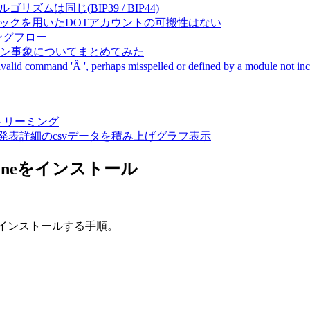
成アルゴリズムは同じ(BIP39 / BIP44)
Pal間で同一ニーモニックを用いたDOTアカウントの可搬性はない
ーキングフロー
サーバダウン事象についてまとめてみた
ommand 'Â ', perhaps misspelled or defined by a module not includ
動画ストリーミング
陽性患者発表詳細のcsvデータを積み上げグラフ表示
Engineをインストール
ケージをインストールする手順。