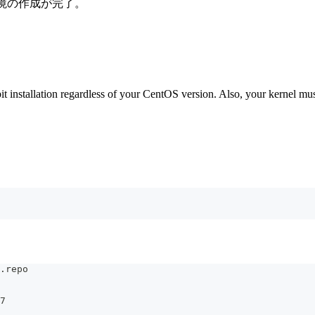
環境の作成が完了。
stallation regardless of your CentOS version. Also, your kernel mu
.repo
7