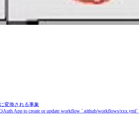
記号に変換される事象
 OAuth App to create or update workflow `.github/workflows/xxx.yml`