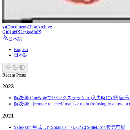
yu
Documents
Blog
Archive
GitHub
LinkedIn
日本語
English
日本語
Recent Posts
2023
解決例: OneNoteで(バックスラッシュ)入力時に¥(円)
解決例: ! [remote rejected] main -> main (refusing to allow an
2021
SafePalで生成したSolanaアドレスはSollet.ioで復元可能