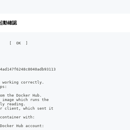
起動確認
    [  OK  ]
4ad147f6248c8040adb93113
 working correctly.
ps:
om the Docker Hub.
 image which runs the
ly reading.
r client, which sent it
container with:
Docker Hub account: