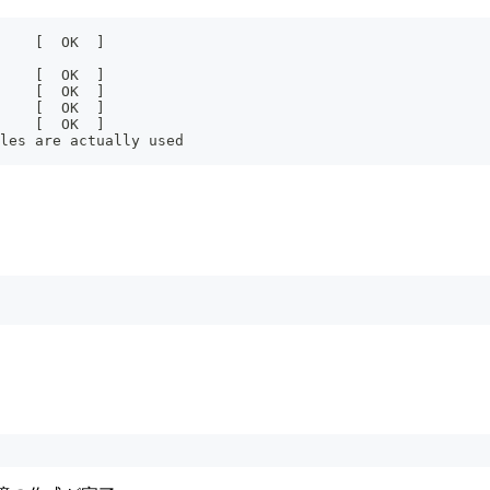
    [  OK  ]
    [  OK  ]
    [  OK  ]
    [  OK  ]
    [  OK  ]
les are actually used