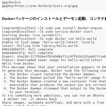
gpgcheck=1
gpgkey=https://yum.dockerproject.org/gpg
Dockerパッケージのインストールとデーモン起動、コンテナ
[vagrant@localhost ~]$ sudo yum install docker-engine
[vagrant@localhost ~]$ sudo service docker start
Starting docker (via systemctl):                       
[vagrant@localhost ~]$ sudo docker run hello-world
Unable to find image 'hello-world:latest' locally
latest: Pulling from library/hello-world
b901d36b6f2f: Pull complete
0a6ba66e537a: Pull complete
Digest: sha256:517f03be3f8169d84711c9ffb2b3235a4d27c1eb
Status: Downloaded newer image for hello-world:latest
Hello from Docker.
This message shows that your installation appears to be
To generate this message, Docker took the following ste
 1. The Docker client contacted the Docker daemon.
 2. The Docker daemon pulled the "hello-world" image fr
 3. The Docker daemon created a new container from that
    executable that produces the output you are current
 4. The Docker daemon streamed that output to the Docke
    to your terminal.
To try something more ambitious, you can run an Ubuntu 
 $ docker run -it ubuntu bash
Share images, automate workflows, and more with a free 