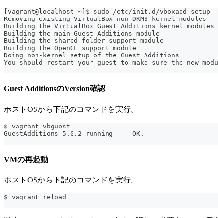
[vagrant@localhost ~]$ sudo /etc/init.d/vboxadd setup
Removing existing VirtualBox non-DKMS kernel modules   
Building the VirtualBox Guest Additions kernel modules
Building the main Guest Additions module               
Building the shared folder support module              
Building the OpenGL support module                     
Doing non-kernel setup of the Guest Additions          
You should restart your guest to make sure the new modu
Guest AdditionsのVersion確認
ホストOSから下記のコマンドを実行。
$ vagrant vbguest
GuestAdditions 5.0.2 running --- OK.
VMの再起動
ホストOSから下記のコマンドを実行。
$ vagrant reload