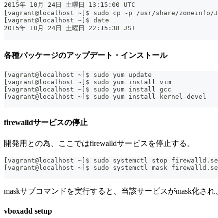
2015年 10月 24日 土曜日 13:15:00 UTC
[vagrant@localhost ~]$ sudo cp -p /usr/share/zoneinfo/J
[vagrant@localhost ~]$ date
2015年 10月 24日 土曜日 22:15:38 JST
各種パッケージのアップデート・インストール
[vagrant@localhost ~]$ sudo yum update
[vagrant@localhost ~]$ sudo yum install vim
[vagrant@localhost ~]$ sudo yum install gcc
[vagrant@localhost ~]$ sudo yum install kernel-devel
firewalldサービスの停止
開発用との為、ここではfirewalldサービスを停止する。
[vagrant@localhost ~]$ sudo systemctl stop firewalld.se
[vagrant@localhost ~]$ sudo systemctl mask firewalld.se
maskサブコマンドを実行すると、当該サービスがmask化され、sys
vboxadd setup