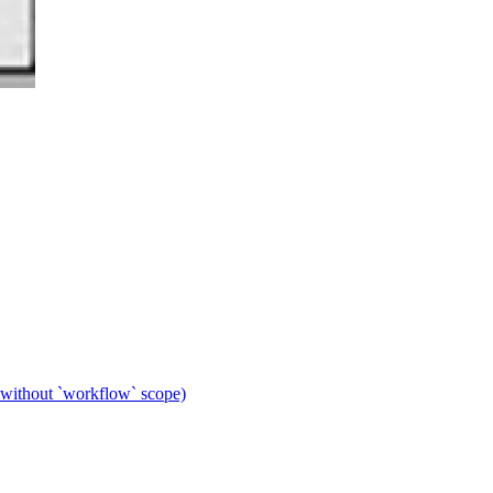
 without `workflow` scope)