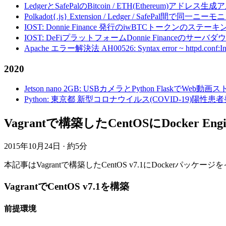
LedgerとSafePalのBitcoin / ETH(Ethereum)アドレス生
Polkadot{.js} Extension / Ledger / Safe
IOST: Donnie Finance 発行のiwBTCトークンのステ
IOST: DeFiプラットフォームDonnie Financeの
Apache エラー解決法 AH00526: Syntax error ~ httpd.conf:Invalid c
2020
Jetson nano 2GB: USBカメラとPython FlaskでWeb
Python: 東京都 新型コロナウイルス(COVID-19)
Vagrantで構築したCentOSにDocker 
2015年10月24日
·
約5分
本記事はVagrantで構築したCentOS v7.1にDockerパッ
VagrantでCentOS v7.1を構築
前提環境