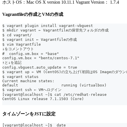
ホストOS：Mac OS X version 10.11.1 Vagrant Version： 1.7.4
Vagrantfileの作成とVMの作成
$ vagrant plugin install vagrant-vbguest
$ mkdir vagrant ← Vagrantfileの保管先フォルダの作成
$ cd vagrant/
$ vagrant init ← Vagrantfileの作成
$ vim Vagrantfile
↓をコメントアウト
#  config.vm.box = "base"
config.vm.box = "bento/centos-7.1"
↑と↓を追記
config.vbguest.auto_update = true
$ vagrant up ← VM (CentOS)の立ち上げ(初回はOS Imageのダ
$ vagrant status
Current machine states:
default                   running (virtualbox)
$ vagrant ssh ← VMへログイン
[vagrant@localhost ~]$ cat /etc/redhat-release
CentOS Linux release 7.1.1503 (Core)
タイムゾーンをJSTに設定
[vagrant@localhost ~]$  date