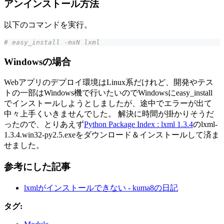
アンインストール方法
以下のコマンドを実行。
# easy_install -mxN lxml
Windowsの場合
Webアプリのデプロイ環境はLinux系だけれど、開発やテス
トの一部はWindows機で行いたいのでWindowsにeasy_install
でインストールしようとしましたが、途中でエラーが出て
中々上手くいきませんでした。 解決に時間が掛かりそうだ
ったので、とりあえず
Python Package Index : lxml 1.3.4
のlxml-
1.3.4.win32-py2.5.exeをダウンロード＆インストールして済ま
せました。
参考にした記事
lxmlがインストールできない - kuma8の日記
タグ: