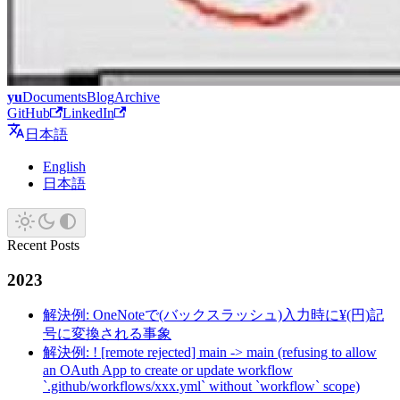
yu
Documents
Blog
Archive
GitHub
LinkedIn
日本語
English
日本語
Recent Posts
2023
解決例: OneNoteで(バックスラッシュ)入力時に¥(円)記
号に変換される事象
解決例: ! [remote rejected] main -> main (refusing to allow
an OAuth App to create or update workflow
`.github/workflows/xxx.yml` without `workflow` scope)