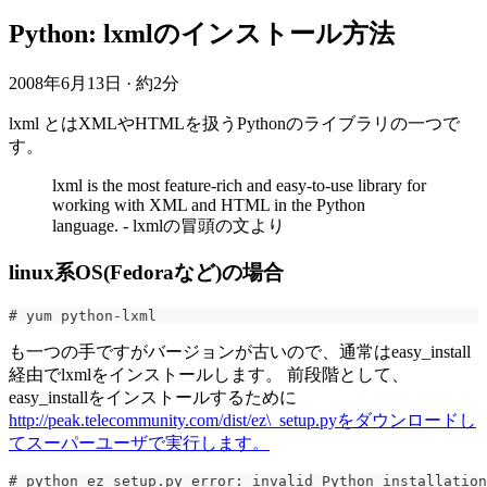
Python: lxmlのインストール方法
2008年6月13日
·
約2分
lxml とはXMLやHTMLを扱うPythonのライブラリの一つで
す。
lxml is the most feature-rich and easy-to-use library for
working with XML and HTML in the Python
language. - lxmlの冒頭の文より
linux系OS(Fedoraなど)の場合
# yum python-lxml
も一つの手ですがバージョンが古いので、通常はeasy_install
経由でlxmlをインストールします。 前段階として、
easy_installをインストールするために
http://peak.telecommunity.com/dist/ez\_setup.pyをダウンロードし
てスーパーユーザで実行します。
# python ez_setup.py error: invalid Python installation