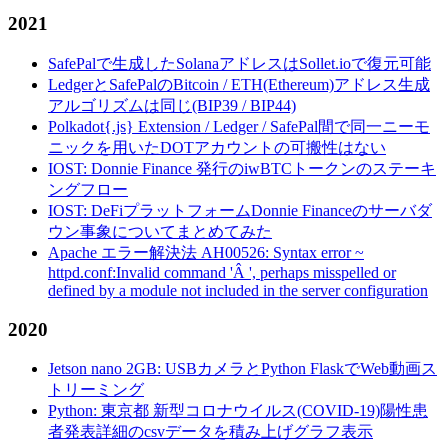
2021
SafePalで生成したSolanaアドレスはSollet.ioで復元可能
LedgerとSafePalのBitcoin / ETH(Ethereum)アドレス生成
アルゴリズムは同じ(BIP39 / BIP44)
Polkadot{.js} Extension / Ledger / SafePal間で同一ニーモ
ニックを用いたDOTアカウントの可搬性はない
IOST: Donnie Finance 発行のiwBTCトークンのステーキ
ングフロー
IOST: DeFiプラットフォームDonnie Financeのサーバダ
ウン事象についてまとめてみた
Apache エラー解決法 AH00526: Syntax error ~
httpd.conf:Invalid command 'Â ', perhaps misspelled or
defined by a module not included in the server configuration
2020
Jetson nano 2GB: USBカメラとPython FlaskでWeb動画ス
トリーミング
Python: 東京都 新型コロナウイルス(COVID-19)陽性患
者発表詳細のcsvデータを積み上げグラフ表示