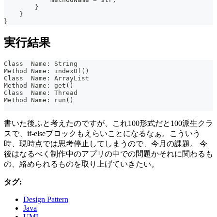
        }
    }
}
実行結果
Class  Name: String
Method Name: indexOf()
Class  Name: ArrayList
Method Name: get()
Class  Name: Thread
Method Name: run()
書いた後ふと考えたのですが、これ100形式だと100派生クラ
スで、if-elseブロックもえらいことになるなぁ。こういう
時、現時点では思考停止してしまうので、今月の課題。 今
後はなるべく制作中のアプリの中での問題かそれに関わるも
の、絡められるものを取り上げていきたい。
タグ:
Design Pattern
Java
UML