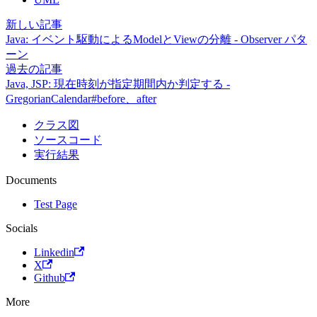
新しい記事
Java: イベント駆動によるModelとViewの分離 - Observer パタ
ーン
過去の記事
Java, JSP: 現在時刻が指定期間内か判定する -
GregorianCalendar#before、after
クラス図
ソースコード
実行結果
Documents
Test Page
Socials
Linkedin
X
Github
More