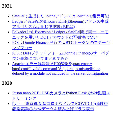
2021
SafePalで生成したSolanaアドレスはSollet.ioで復元可能
LedgerとSafePalのBitcoin / ETH(Ethereum)アドレス生成
アルゴリズムは同じ(BIP39 / BIP44)
Polkadot{.js} Extension / Ledger / SafePal間で同一ニーモ
ニックを用いたDOTアカウントの可搬性はない
IOST: Donnie Finance 発行のiwBTCトークンのステーキ
ングフロー
IOST: DeFiプラットフォームDonnie Financeのサーバダ
ウン事象についてまとめてみた
Apache エラー解決法 AH00526: Syntax error ~
httpd.conf:Invalid command 'Â ', perhaps misspelled or
defined by a module not included in the server configuration
2020
Jetson nano 2GB: USBカメラとPython FlaskでWeb動画ス
トリーミング
Python: 東京都 新型コロナウイルス(COVID-19)陽性患
者発表詳細のcsvデータを積み上げグラフ表示