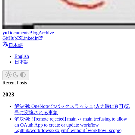
yu
Documents
Blog
Archive
GitHub
LinkedIn
日本語
English
日本語
Recent Posts
2023
解決例: OneNoteで(バックスラッシュ)入力時に¥(円)記
号に変換される事象
解決例: ! [remote rejected] main -> main (refusing to allow
an OAuth App to create or update workflow
`.github/workflows/xxx.yml` without `workflow` scope)