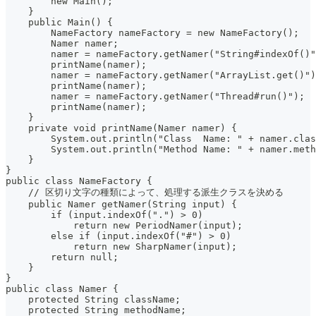
        new Main();
    }
    public Main() {
        NameFactory nameFactory = new NameFactory();
        Namer namer;
        namer = nameFactory.getNamer("String#indexOf()"
        printName(namer);
        namer = nameFactory.getNamer("ArrayList.get()")
        printName(namer);
        namer = nameFactory.getNamer("Thread#run()");
        printName(namer);
    }
    private void printName(Namer namer) {
        System.out.println("Class  Name: " + namer.clas
        System.out.println("Method Name: " + namer.meth
    }
}
public class NameFactory {
    // 区切り文字の種類によって、処理する派生クラスを決める
    public Namer getNamer(String input) {
        if (input.indexOf(".") > 0)
            return new PeriodNamer(input);
        else if (input.indexOf("#") > 0)
            return new SharpNamer(input);
        return null;
    }
}
public class Namer {
    protected String className;
    protected String methodName;