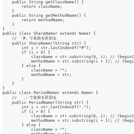
    public String getClassName() {
        return className;
    }
    public String getMethodName() {
        return methodName;
    }
}
public class SharpNamer extends Namer {
    // 「#」で名前を区切る
    public SharpNamer(String str) {
        int i = str.lastIndexOf("#");
        if (i > 0) {
            className = str.substring(0, i); // (beginI
            methodName = str.substring(i + 1); // (begi
        } else {
            className = "";
            methodName = str;
        }
    }
}
public class PeriodNamer extends Namer {
    // 「.」で名前を区切る
    public PeriodNamer(String str) {
        int i = str.lastIndexOf(".");
        if (i > 0) {
            className = str.substring(0, i); // (beginI
            methodName = str.substring(i + 1); // (begi
        } else {
            className = "";
            methodName = str;