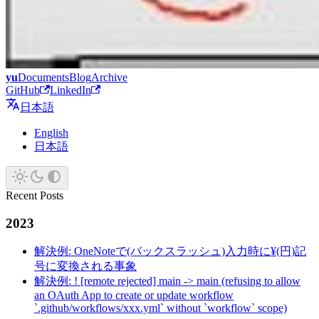
yu
Documents
Blog
Archive
GitHub
LinkedIn
日本語
English
日本語
Recent Posts
2023
解決例: OneNoteで(バックスラッシュ)入力時に¥(円)記
号に変換される事象
解決例: ! [remote rejected] main -> main (refusing to allow
an OAuth App to create or update workflow
`.github/workflows/xxx.yml` without `workflow` scope)