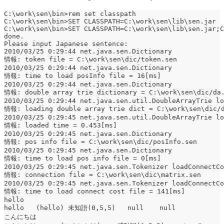
C:\work\sen\bin>rem set classpath
C:\work\sen\bin>SET CLASSPATH=C:\work\sen\lib\sen.jar
C:\work\sen\bin>SET CLASSPATH=C:\work\sen\lib\sen.jar;
done.
Please input Japanese sentence:
2010/03/25 0:29:44 net.java.sen.Dictionary 
情報: token file = C:\work\sen\dic/token.sen
2010/03/25 0:29:44 net.java.sen.Dictionary 
情報: time to load posInfo file = 16[ms]
2010/03/25 0:29:44 net.java.sen.Dictionary 
情報: double array trie dictionary = C:\work\sen\dic/da
2010/03/25 0:29:44 net.java.sen.util.DoubleArrayTrie lo
情報: loading double array trie dict = C:\work\sen\dic/
2010/03/25 0:29:45 net.java.sen.util.DoubleArrayTrie lo
情報: loaded time = 0.453[ms]
2010/03/25 0:29:45 net.java.sen.Dictionary 
情報: pos info file = C:\work\sen\dic/posInfo.sen
2010/03/25 0:29:45 net.java.sen.Dictionary 
情報: time to load pos info file = 0[ms]
2010/03/25 0:29:45 net.java.sen.Tokenizer loadConnectCo
情報: connection file = C:\work\sen\dic\matrix.sen
2010/03/25 0:29:45 net.java.sen.Tokenizer loadConnectCo
情報: time to load connect cost file = 141[ms]
hello
hello   (hello) 未知語(0,5,5)   null    null
こんにちは