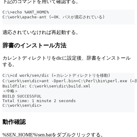
下記のコマンドを用いて確認する。
C:\>echo %ANT_HOME%
C:\work\apache-ant (←OK、パスが適応されている)
適応されていなければ再起動する。
辞書のインストール方法
カレントディレクトリをdicに設定後、辞書をインストール
する。
C:\>cd work/sen/dic (←カレントディレクトリを移動)
C:\work\sen\dic>ant -Dperl.bin=C:\Perl\bin\perl.ex
Buildfile: C:\work\sen\dic\build.xml
＜中略＞
BUILD SUCCESSFUL
Total time: 1 minute 2 seconds
C:\work\sen\dic>
動作確認
%SEN_HOME%\sen.batをダブルクリックする。