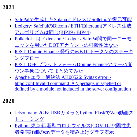
2021
SafePalで生成したSolanaアドレスはSollet.ioで復元可能
LedgerとSafePalのBitcoin / ETH(Ethereum)アドレス生成
アルゴリズムは同じ(BIP39 / BIP44)
Polkadot{.js} Extension / Ledger / SafePal間で同一ニーモ
ニックを用いたDOTアカウントの可搬性はない
IOST: Donnie Finance 発行のiwBTCトークンのステーキ
ングフロー
IOST: DeFiプラットフォームDonnie Financeのサーバダ
ウン事象についてまとめてみた
Apache エラー解決法 AH00526: Syntax error ~
httpd.conf:Invalid command 'Â ', perhaps misspelled or
defined by a module not included in the server configuration
2020
Jetson nano 2GB: USBカメラとPython FlaskでWeb動画ス
トリーミング
Python: 東京都 新型コロナウイルス(COVID-19)陽性患
者発表詳細のcsvデータを積み上げグラフ表示