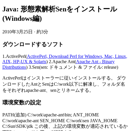
Java: 形態素解析Senをインストール
(Windows編)
2010年3月25日
·
約3分
ダウンロードするソフト
1.ActivePerl(
ActivePerl, Download Perl for Windows, Mac, Linux,
AIX, HP-UX & Solaris
) 2.Apache Ant(
Apache Ant - Binary
Distributions
) 3.Sen(sen: ドキュメント & ファイル: release)
ActivePerlはインストーラーに従いインストールする。 ダウ
ンロードしたAntとSenはC:\work以下に解凍し、フォルダ名
をそれぞれapache-ant、senとリネームする。
環境変数の設定
PATH(追加) C:\work\apache-ant\bin; ANT_HOME
C:\work\apache-ant SEN_HOME C:\work\sen JAVA_HOME
C:\Sun\SDK\jdk この後、上記の環境変数が適応されているか