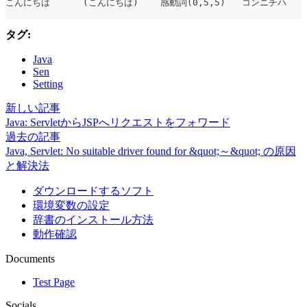
こんにちは      (こんにちは)    感動詞(0,5,5)   コンニチハ  
タグ:
Java
Sen
Setting
新しい記事
Java: ServletからJSPへリクエストをフォワード
過去の記事
Java, Servlet: No suitable driver found for &quot;～&quot; の原因
と解決法
ダウンロードするソフト
環境変数の設定
辞書のインストール方法
動作確認
Documents
Test Page
Socials