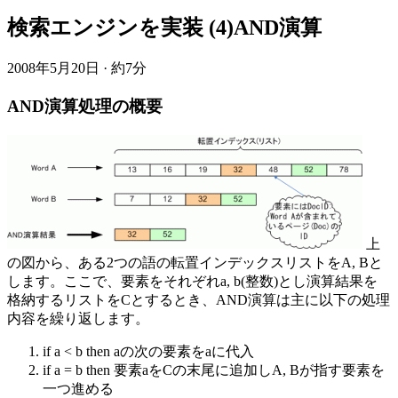
検索エンジンを実装 (4)AND演算
2008年5月20日
·
約7分
AND演算処理の概要
上
の図から、ある2つの語の転置インデックスリストをA, Bと
します。ここで、要素をそれぞれa, b(整数)とし演算結果を
格納するリストをCとするとき、AND演算は主に以下の処理
内容を繰り返します。
if a < b then aの次の要素をaに代入
if a = b then 要素aをCの末尾に追加しA, Bが指す要素を
一つ進める