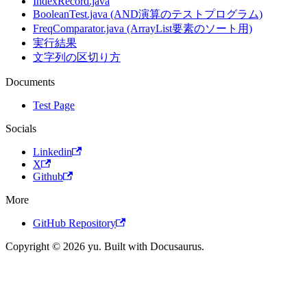
IndexRecord.java
BooleanTest.java (AND演算のテストプログラム)
FreqComparator.java (ArrayList要素のソート用)
実行結果
文字列の区切り方
Documents
Test Page
Socials
Linkedin
X
Github
More
GitHub Repository
Copyright © 2026 yu. Built with Docusaurus.