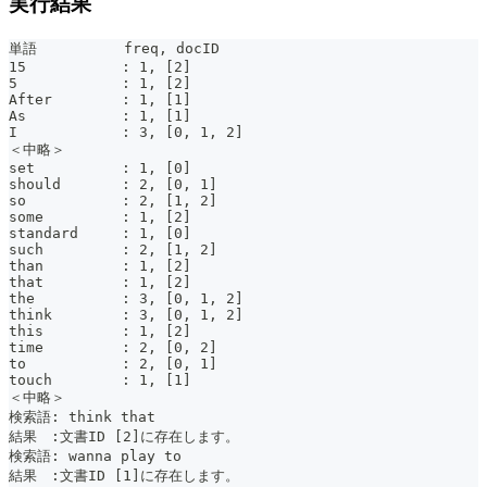
実行結果
単語          freq, docID
15           : 1, [2]
5            : 1, [2]
After        : 1, [1]
As           : 1, [1]
I            : 3, [0, 1, 2]
＜中略＞
set          : 1, [0]
should       : 2, [0, 1]
so           : 2, [1, 2]
some         : 1, [2]
standard     : 1, [0]
such         : 2, [1, 2]
than         : 1, [2]
that         : 1, [2]
the          : 3, [0, 1, 2]
think        : 3, [0, 1, 2]
this         : 1, [2]
time         : 2, [0, 2]
to           : 2, [0, 1]
touch        : 1, [1]
＜中略＞
検索語: think that
結果　:文書ID [2]に存在します。
検索語: wanna play to
結果　:文書ID [1]に存在します。