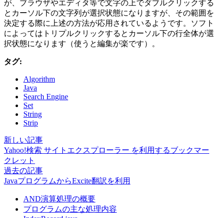
が、ブラウザやエディタ等で文字の上でダブルクリックする
とカーソル下の文字列が選択状態になりますが、その範囲を
決定する際に上述の方法が応用されているようです。ソフト
によってはトリプルクリックするとカーソル下の行全体が選
択状態になります（使うと編集が楽です）。
タグ:
Algorithm
Java
Search Engine
Set
String
Strip
新しい記事
Yahoo!検索 サイトエクスプローラー を利用するブックマー
クレット
過去の記事
JavaプログラムからExcite翻訳を利用
AND演算処理の概要
プログラムの主な処理内容