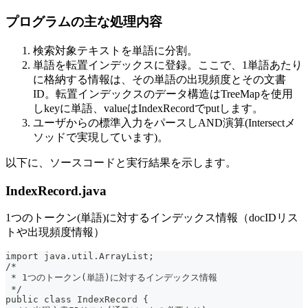
プログラムの主な処理内容
検索対象テキストを単語に分割。
単語を転置インデックスに登録。ここで、1単語あたり
に格納する情報は、その単語の出現頻度とその文書
ID。転置インデックスのデータ構造はTreeMapを使用
しkeyに単語、valueはIndexRecordでputします。
ユーザからの標準入力をパースしAND演算(Intersectメ
ソッドで実現しています)。
以下に、ソースコードと実行結果を示します。
IndexRecord.java
1つのトークン(単語)に対するインデックス情報（docIDリス
トや出現頻度情報）
import java.util.ArrayList;
/*
 * 1つのトークン(単語)に対するインデックス情報
 */
public class IndexRecord {