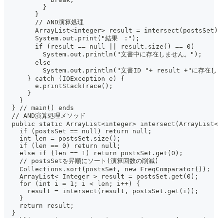
          }
        }
        // AND演算処理
        ArrayList<integer> result = intersect(postsSet)
        System.out.print("結果　:");
        if (result == null || result.size() == 0)
          System.out.println("文書中に存在しません。");
        else
          System.out.println("文書ID "+ result +"に存在
      } catch (IOException e) {
        e.printStackTrace();
      }
    }
  } // main() ends
  // AND演算処理メソッド
  public static ArrayList<integer> intersect(ArrayList<
    if (postsSet == null) return null;
    int len = postsSet.size();
    if (len == 0) return null;
    else if (len == 1) return postsSet.get(0);
    // postsSetを昇順にソート(演算回数の削減)
    Collections.sort(postsSet, new FreqComparator());
    ArrayList< Integer > result = postsSet.get(0);
    for (int i = 1; i < len; i++) {
      result = intersect(result, postsSet.get(i));
    }
    return result;
  }