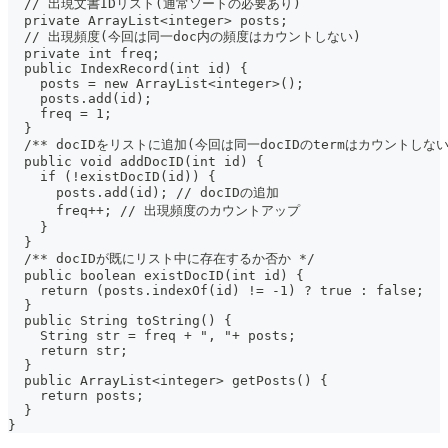
  // 出現文書IDリスト(通常ソートの必要あり)
  private ArrayList<integer> posts;
  // 出現頻度(今回は同一doc内の頻度はカウントしない)
  private int freq;
  public IndexRecord(int id) {
    posts = new ArrayList<integer>();
    posts.add(id);
    freq = 1;
  }
  /** docIDをリストに追加(今回は同一docIDのtermはカウントしない
  public void addDocID(int id) {
    if (!existDocID(id)) {
      posts.add(id); // docIDの追加
      freq++; // 出現頻度のカウントアップ
    }
  }
  /** docIDが既にリスト中に存在するか否か */
  public boolean existDocID(int id) {
    return (posts.indexOf(id) != -1) ? true : false;
  }
  public String toString() {
    String str = freq + ", "+ posts;
    return str;
  }
  public ArrayList<integer> getPosts() {
    return posts;
  }
}