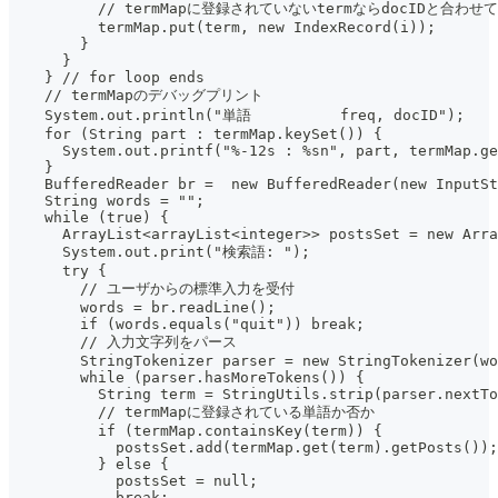
          // termMapに登録されていないtermならdocIDと合わせ
          termMap.put(term, new IndexRecord(i));
        }
      }
    } // for loop ends
    // termMapのデバッグプリント
    System.out.println("単語          freq, docID");
    for (String part : termMap.keySet()) {
      System.out.printf("%-12s : %sn", part, termMap.ge
    }
    BufferedReader br =  new BufferedReader(new InputSt
    String words = "";
    while (true) {
      ArrayList<arrayList<integer>> postsSet = new Arra
      System.out.print("検索語: ");
      try {
        // ユーザからの標準入力を受付
        words = br.readLine();
        if (words.equals("quit")) break;
        // 入力文字列をパース
        StringTokenizer parser = new StringTokenizer(wo
        while (parser.hasMoreTokens()) {
          String term = StringUtils.strip(parser.nextTo
          // termMapに登録されている単語か否か
          if (termMap.containsKey(term)) {
            postsSet.add(termMap.get(term).getPosts());
          } else {
            postsSet = null;
            break;