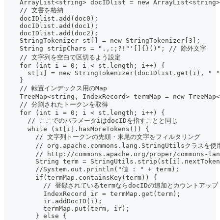
    ArrayList<string> docIDlist = new ArrayList<string>
    // 文書を格納
    docIDlist.add(doc0);
    docIDlist.add(doc1);
    docIDlist.add(doc2);
    StringTokenizer st[] = new StringTokenizer[3];
    String stripChars = ".,:;?!"'[]{}()"; // 除外文字
    // 文字列を空白で区切るよう設定
    for (int i = 0; i < st.length; i++) {
      st[i] = new StringTokenizer(docIDlist.get(i), " "
    }
    // 転置インデックス用のMap
    TreeMap<string, IndexRecord> termMap = new TreeMap<
    // 分割されたトークンを取得
    for (int i = 0; i < st.length; i++) {
      // ここでのパラメータiはdocIDを指すことと同じ
      while (st[i].hasMoreTokens()) {
        // 文字列トークンの先頭・末尾の文字をフィルタリング
        // org.apache.commons.lang.StringUtilsクラスを使
        // http://commons.apache.org/proper/commons-lan
        String term = StringUtils.strip(st[i].nextToken
        //System.out.println("値 : " + term);
        if(termMap.containsKey(term)) {
          // 登録されているtermならdocIDの追加とカウントアップ
          IndexRecord ir = termMap.get(term);
          ir.addDocID(i);
          termMap.put(term, ir);
        } else {