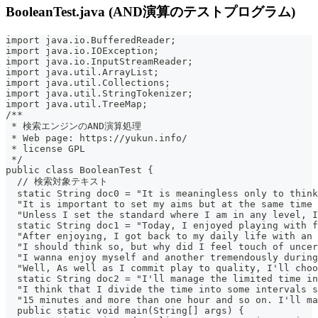
BooleanTest.java (AND演算のテストプログラム)
import java.io.BufferedReader;
import java.io.IOException;
import java.io.InputStreamReader;
import java.util.ArrayList;
import java.util.Collections;
import java.util.StringTokenizer;
import java.util.TreeMap;
/**
 * 検索エンジンのAND演算処理
 * Web page: https://yukun.info/
 * license GPL
 */
public class BooleanTest {
  // 検索対象テキスト
  static String doc0 = "It is meaningless only to think
  "It is important to set my aims but at the same time 
  "Unless I set the standard where I am in any level, I
  static String doc1 = "Today, I enjoyed playing with f
  "After enjoying, I got back to my daily life with an 
  "I should think so, but why did I feel touch of uncer
  "I wanna enjoy myself and another tremendously during
  "Well, As well as I commit play to quality, I'll choo
  static String doc2 = "I'll manage the limited time in
  "I think that I divide the time into some intervals 
  "15 minutes and more than one hour and so on. I'll m
  public static void main(String[] args) {