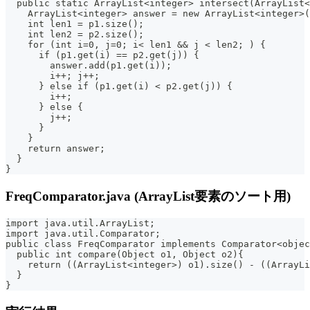
  public static ArrayList<integer> intersect(ArrayList<
    ArrayList<integer> answer = new ArrayList<integer>(
    int len1 = p1.size();
    int len2 = p2.size();
    for (int i=0, j=0; i< len1 && j < len2; ) {
      if (p1.get(i) == p2.get(j)) {
        answer.add(p1.get(i));
        i++; j++;
      } else if (p1.get(i) < p2.get(j)) {
        i++;
      } else {
        j++;
      }
    }
    return answer;
  }
}
FreqComparator.java (ArrayList要素のソート用)
import java.util.ArrayList;
import java.util.Comparator;
public class FreqComparator implements Comparator<objec
  public int compare(Object o1, Object o2){
    return ((ArrayList<integer>) o1).size() - ((ArrayLi
  }
}