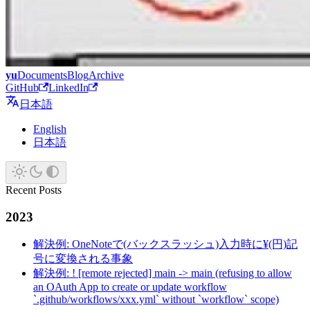
yu
Documents
Blog
Archive
GitHub
LinkedIn
日本語
English
日本語
Recent Posts
2023
解決例: OneNoteで(バックスラッシュ)入力時に¥(円)記
号に変換される事象
解決例: ! [remote rejected] main -> main (refusing to allow
an OAuth App to create or update workflow
`.github/workflows/xxx.yml` without `workflow` scope)