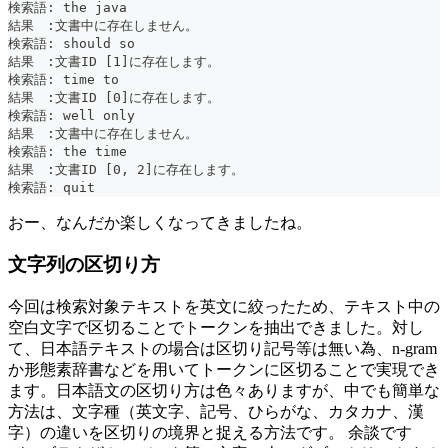
検索語: the java
結果　:文書中に存在しません。
検索語: should so
結果　:文書ID [1]に存在します。
検索語: time to
結果　:文書ID [0]に存在します。
検索語: well only
結果　:文書中に存在しません。
検索語: the time
結果　:文書ID [0, 2]に存在します。
検索語: quit
おー、なんだか楽しくなってきましたね。
文字列の区切り方
今回は検索対象テキストを英文に絞ったため、テキスト中の
空白文字で区切ることでトークンを抽出できました。対し
て、日本語テキストの場合は区切り記号等は無い為、n-gram
か形態素辞書などを用いてトークンに区切ることで実現でき
ます。日本語文の区切り方は色々ありますが、中でも簡単な
方法は、文字種（英文字、記号、ひらがな、カタカナ、漢
字）の違いを区切りの境界と捉える方法です。 余談です