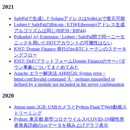
2021
SafePalで生成したSolanaアドレスはSollet.ioで復元可能
LedgerとSafePalのBitcoin / ETH(Ethereum)アドレス生成
アルゴリズムは同じ(BIP39 / BIP44)
Polkadot{.js} Extension / Ledger / SafePal間で同一ニーモ
ニックを用いたDOTアカウントの可搬性はない
IOST: Donnie Finance 発行のiwBTCトークンのステーキ
ングフロー
IOST: DeFiプラットフォームDonnie Financeのサーバダ
ウン事象についてまとめてみた
Apache エラー解決法 AH00526: Syntax error ~
httpd.conf:Invalid command 'Â ', perhaps misspelled or
defined by a module not included in the server configuration
2020
Jetson nano 2GB: USBカメラとPython FlaskでWeb動画ス
トリーミング
Python: 東京都 新型コロナウイルス(COVID-19)陽性患
者発表詳細のcsvデータを積み上げグラフ表示