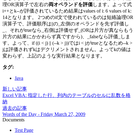
理OR演算子で左右の
両オペランドを評価
します。よって式
i++とk--が評価されているため結果はvalues of i: 6 values of k:
14となります。 2つめのif文で使われているのは短絡論理OR
演算子で、評価順序は||の_左側のオペランドを先ず評価し
_、それがtrueなら_右側は評価せず_(ORは片方が真ならもう
片方の結果にかかわらず真ですから)、_falseなら評価_しま
す。よって、if ((i < j) || (--k > j))ではi < jがtrueとなるため--k >
jは評価されずkはデクリメントされません。よってkの値は
変わらず、上記のような実行結果となります。
タグ:
Java
新しい記事
Excel VBA: 指定した行、列内のテーブルのセルに乱数を格
納
過去の記事
Words of the Day - Friday March 27, 2009
Documents
Test Page