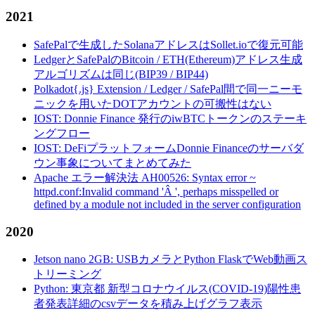
2021
SafePalで生成したSolanaアドレスはSollet.ioで復元可能
LedgerとSafePalのBitcoin / ETH(Ethereum)アドレス生成
アルゴリズムは同じ(BIP39 / BIP44)
Polkadot{.js} Extension / Ledger / SafePal間で同一ニーモ
ニックを用いたDOTアカウントの可搬性はない
IOST: Donnie Finance 発行のiwBTCトークンのステーキ
ングフロー
IOST: DeFiプラットフォームDonnie Financeのサーバダ
ウン事象についてまとめてみた
Apache エラー解決法 AH00526: Syntax error ~
httpd.conf:Invalid command 'Â ', perhaps misspelled or
defined by a module not included in the server configuration
2020
Jetson nano 2GB: USBカメラとPython FlaskでWeb動画ス
トリーミング
Python: 東京都 新型コロナウイルス(COVID-19)陽性患
者発表詳細のcsvデータを積み上げグラフ表示