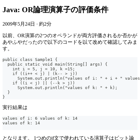
Java: OR論理演算子の評価条件
2009年5月24日
·
約2分
以前、OR演算の2つのオペランドが両方評価されるか否かが
あやふやだったので以下のコードを以て改めて確認してみま
す。
public class Sample1 {
  public static void main(String[] args) {
    int i = 5, j = 10, k =15;
    if ((i++ < j) | (k-- > j))
      System.out.println("values of i: " + i + " values
    if ((i < j) || (--k > j))
      System.out.println("values of k: " + k);
  }
}
実行結果は
values of i: 6 values of k: 14
values of k: 14
となります。 1つめのif文で使われている演算子はビット論