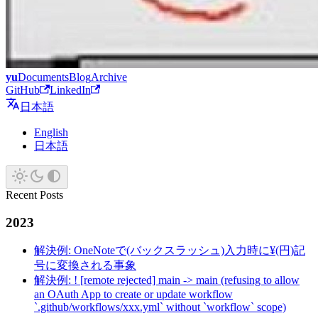
yu
Documents
Blog
Archive
GitHub
LinkedIn
日本語
English
日本語
Recent Posts
2023
解決例: OneNoteで(バックスラッシュ)入力時に¥(円)記
号に変換される事象
解決例: ! [remote rejected] main -> main (refusing to allow
an OAuth App to create or update workflow
`.github/workflows/xxx.yml` without `workflow` scope)