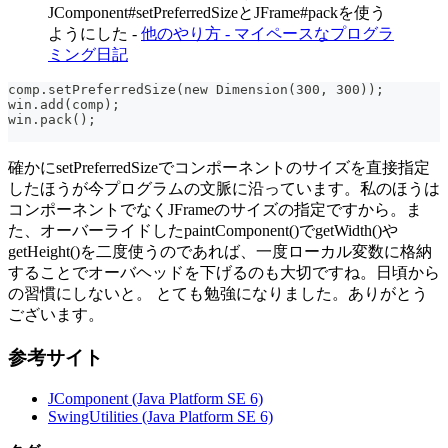
JComponent#setPreferredSizeとJFrame#packを使う
ようにした -
他のやり方 - マイペースなプログラ
ミング日記
comp.setPreferredSize(new Dimension(300, 300));
win.add(comp);
win.pack();
確かにsetPreferredSizeでコンポーネントのサイズを直接指定
したほうが今プログラムの文脈に沿っています。私のほうは
コンポーネントでなくJFrameのサイズの指定ですから。ま
た、オーバーライドしたpaintComponent()でgetWidth()や
getHeight()を二度使うのであれば、一度ローカル変数に格納
することでオーバヘッドを下げるのも大切ですね。日頃から
の習慣にしないと。 とても勉強になりました。ありがとう
ございます。
参考サイト
JComponent (Java Platform SE 6)
SwingUtilities (Java Platform SE 6)