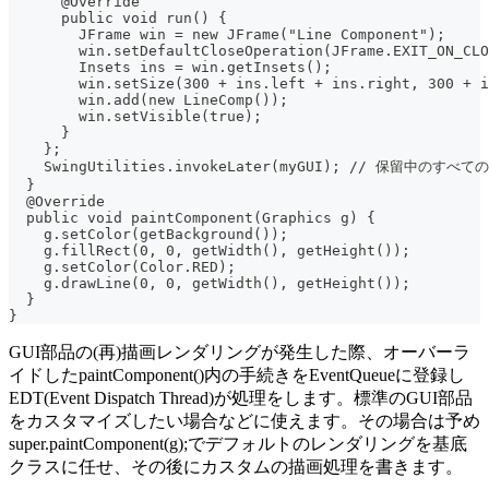
      @Override
      public void run() {
        JFrame win = new JFrame("Line Component");
        win.setDefaultCloseOperation(JFrame.EXIT_ON_CLO
        Insets ins = win.getInsets();
        win.setSize(300 + ins.left + ins.right, 300 + i
        win.add(new LineComp());
        win.setVisible(true);
      }
    };
    SwingUtilities.invokeLater(myGUI); // 保留中
  }
  @Override
  public void paintComponent(Graphics g) {
    g.setColor(getBackground());
    g.fillRect(0, 0, getWidth(), getHeight());
    g.setColor(Color.RED);
    g.drawLine(0, 0, getWidth(), getHeight());
  }
}
GUI部品の(再)描画レンダリングが発生した際、オーバーラ
イドしたpaintComponent()内の手続きをEventQueueに登録し
EDT(Event Dispatch Thread)が処理をします。標準のGUI部品
をカスタマイズしたい場合などに使えます。その場合は予め
super.paintComponent(g);でデフォルトのレンダリングを基底
クラスに任せ、その後にカスタムの描画処理を書きます。