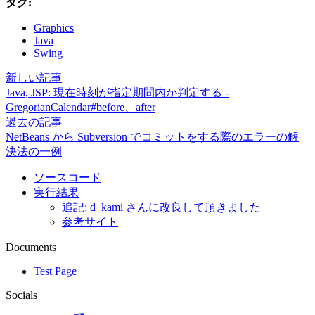
タグ:
Graphics
Java
Swing
新しい記事
Java, JSP: 現在時刻が指定期間内か判定する -
GregorianCalendar#before、after
過去の記事
NetBeans から Subversion でコミットをする際のエラーの解
決法の一例
ソースコード
実行結果
追記: d_kami さんに改良して頂きました
参考サイト
Documents
Test Page
Socials