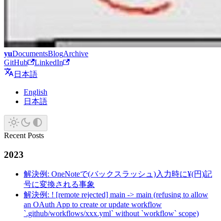
yu
Documents
Blog
Archive
GitHub
LinkedIn
日本語
English
日本語
Recent Posts
2023
解決例: OneNoteで(バックスラッシュ)入力時に¥(円)記
号に変換される事象
解決例: ! [remote rejected] main -> main (refusing to allow
an OAuth App to create or update workflow
`.github/workflows/xxx.yml` without `workflow` scope)