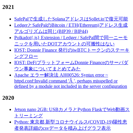
2021
SafePalで生成したSolanaアドレスはSollet.ioで復元可能
LedgerとSafePalのBitcoin / ETH(Ethereum)アドレス生成
アルゴリズムは同じ(BIP39 / BIP44)
Polkadot{.js} Extension / Ledger / SafePal間で同一ニーモ
ニックを用いたDOTアカウントの可搬性はない
IOST: Donnie Finance 発行のiwBTCトークンのステーキ
ングフロー
IOST: DeFiプラットフォームDonnie Financeのサーバダ
ウン事象についてまとめてみた
Apache エラー解決法 AH00526: Syntax error ~
httpd.conf:Invalid command 'Â ', perhaps misspelled or
defined by a module not included in the server configuration
2020
Jetson nano 2GB: USBカメラとPython FlaskでWeb動画ス
トリーミング
Python: 東京都 新型コロナウイルス(COVID-19)陽性患
者発表詳細のcsvデータを積み上げグラフ表示