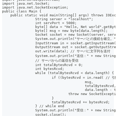
import java.net.Socket;
import java.net.SocketException;
public class Main {
    public static void main(String[] args) throws IOExc
		String server = "localhost";
		int servPort = 5000;
		byte[] data = "Hello, Net world".getBy
		byte[] msg = new byte[data.length];
		Socket socket = new Socket(server, ser
		System.out.println("サーバとの接続を確立。"
		InputStream in = socket.getInputStream
		OutputStream out = socket.getOutputStr
		out.write(data); // サーバに文字列を送付
		System.out.println("送信：" + new String
		// サーバからの返信を受信
		int totalBytesRcvd = 0;
		int bytesRcvd;
		while (totalBytesRcvd < data.lengt
			if ((bytesRcvd = in.read
					msg,
					totalBytesRcvd,
					data.length
				throw new SocketExc
			}
			totalBytesRcvd += bytesRcvd;
		} // while end
		System.out.println("受信：" + new String
		socket.close();