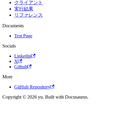
クライアント
実行結果
リファレンス
Documents
Test Page
Socials
Linkedin
X
Github
More
GitHub Repository
Copyright © 2026 yu. Built with Docusaurus.