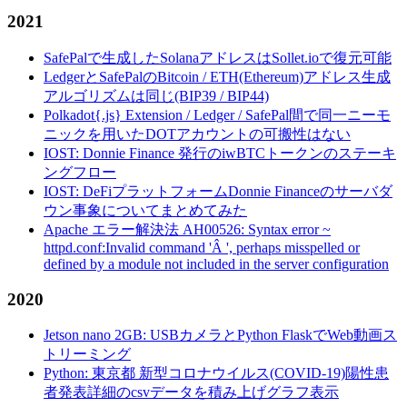
2021
SafePalで生成したSolanaアドレスはSollet.ioで復元可能
LedgerとSafePalのBitcoin / ETH(Ethereum)アドレス生成
アルゴリズムは同じ(BIP39 / BIP44)
Polkadot{.js} Extension / Ledger / SafePal間で同一ニーモ
ニックを用いたDOTアカウントの可搬性はない
IOST: Donnie Finance 発行のiwBTCトークンのステーキ
ングフロー
IOST: DeFiプラットフォームDonnie Financeのサーバダ
ウン事象についてまとめてみた
Apache エラー解決法 AH00526: Syntax error ~
httpd.conf:Invalid command 'Â ', perhaps misspelled or
defined by a module not included in the server configuration
2020
Jetson nano 2GB: USBカメラとPython FlaskでWeb動画ス
トリーミング
Python: 東京都 新型コロナウイルス(COVID-19)陽性患
者発表詳細のcsvデータを積み上げグラフ表示