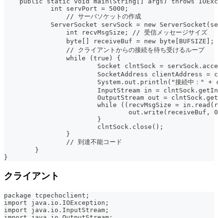
    public static void main(String[] args) throws IOExc
	    int servPort = 5000;
		// サーバソケットの作成
	    ServerSocket servSock = new ServerSocket(s
		int recvMsgSize; // 受信メッセージサイズ
		byte[] receiveBuf = new byte[BUFSIZ
		// クライアントからの接続を待ち受けるループ
		while (true) {
			Socket clntSock = servSoc
			SocketAddress clientAddress =
			System.out.println("接続中：" + 
			InputStream in = clntSock.getI
			OutputStream out = clntSock.ge
			while ((recvMsgSize = in.read
				out.write(receiveBuf,
			}
			clntSock.close();
		}
		// 到達不能コード
	}
}
クライアント
package tcpechoclient;
import java.io.IOException;
import java.io.InputStream;
import java.io.OutputStream;