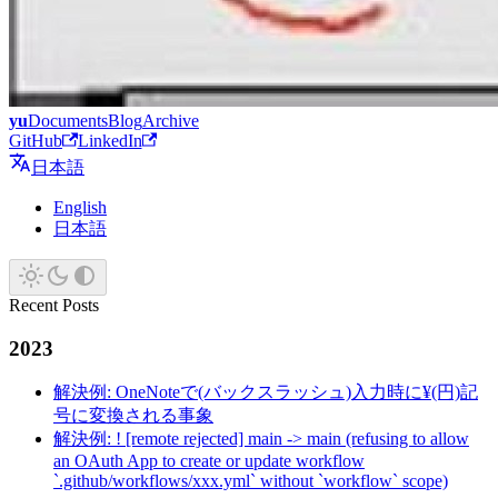
yu
Documents
Blog
Archive
GitHub
LinkedIn
日本語
English
日本語
Recent Posts
2023
解決例: OneNoteで(バックスラッシュ)入力時に¥(円)記
号に変換される事象
解決例: ! [remote rejected] main -> main (refusing to allow
an OAuth App to create or update workflow
`.github/workflows/xxx.yml` without `workflow` scope)