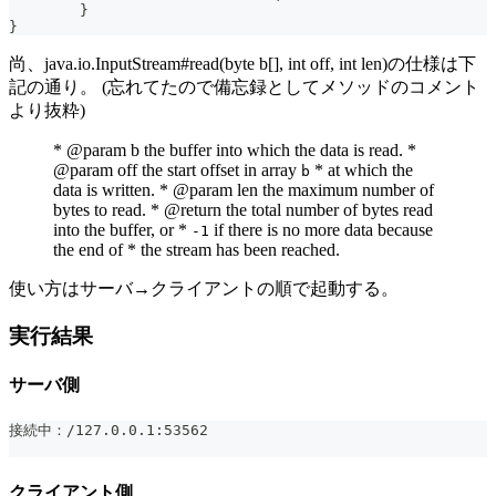
	}
}
尚、java.io.InputStream#read(byte b[], int off, int len)の仕様は下
記の通り。 (忘れてたので備忘録としてメソッドのコメント
より抜粋)
* @param b the buffer into which the data is read. *
@param off the start offset in array
* at which the
b
data is written. * @param len the maximum number of
bytes to read. * @return the total number of bytes read
into the buffer, or *
if there is no more data because
-1
the end of * the stream has been reached.
使い方はサーバ→クライアントの順で起動する。
実行結果
サーバ側
接続中：/127.0.0.1:53562
クライアント側