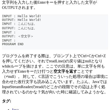
文字列を入力した後Enterキーを押すと入力した文字が
OUTPUTされます。
INPUT : Hello World!
OUTPUT: Hello World!
INPUT : こんにちは。
OUTPUT: こんにちは。
INPUT :
OUTPUT: ＜空文字＞
INPUT :
PROGRAM END
プログラムを終了する際は、プロンプト上でCtrl+CかCtrl+Z
を押してください。それでreadLine()の戻り値はnullとなり
whileループを抜けます。ここでの注意は、単に文字を何も
入力せずEnterキーだけ打つと
空文字を返す
ことです
（≠null）。 対して、C言語でこういった処理の場合は環境に
合わせた改行文字も読み込こんでいます。たぶん、Javaでは
InputStreamReaderのreadのどこかの段階でその辺は上手く処
理されているのかな？気が向いた時に確認してみようかな。
タグ:
Java