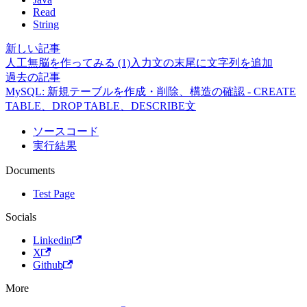
Read
String
新しい記事
人工無脳を作ってみる (1)入力文の末尾に文字列を追加
過去の記事
MySQL: 新規テーブルを作成・削除、構造の確認 - CREATE
TABLE、DROP TABLE、DESCRIBE文
ソースコード
実行結果
Documents
Test Page
Socials
Linkedin
X
Github
More