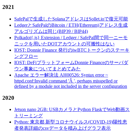
2021
SafePalで生成したSolanaアドレスはSollet.ioで復元可能
LedgerとSafePalのBitcoin / ETH(Ethereum)アドレス生成
アルゴリズムは同じ(BIP39 / BIP44)
Polkadot{.js} Extension / Ledger / SafePal間で同一ニーモ
ニックを用いたDOTアカウントの可搬性はない
IOST: Donnie Finance 発行のiwBTCトークンのステーキ
ングフロー
IOST: DeFiプラットフォームDonnie Financeのサーバダ
ウン事象についてまとめてみた
Apache エラー解決法 AH00526: Syntax error ~
httpd.conf:Invalid command 'Â ', perhaps misspelled or
defined by a module not included in the server configuration
2020
Jetson nano 2GB: USBカメラとPython FlaskでWeb動画ス
トリーミング
Python: 東京都 新型コロナウイルス(COVID-19)陽性患
者発表詳細のcsvデータを積み上げグラフ表示