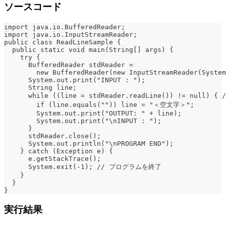
ソースコード
import java.io.BufferedReader;
import java.io.InputStreamReader;
public class ReadLineSample {
  public static void main(String[] args) {
    try {
      BufferedReader stdReader =
        new BufferedReader(new InputStreamReader(System
      System.out.print("INPUT : ");
      String line;
      while ((line = stdReader.readLine()) != nul
        if (line.equals("")) line = "＜空文字＞";
        System.out.print("OUTPUT: " + line);
        System.out.print("\nINPUT : ");
      }
      stdReader.close();
      System.out.println("\nPROGRAM END");
    } catch (Exception e) {
      e.getStackTrace();
      System.exit(-1); // プログラムを終了
    }
  }
}
実行結果