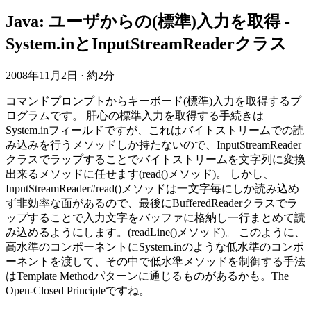
Java: ユーザからの(標準)入力を取得 -
System.inとInputStreamReaderクラス
2008年11月2日
·
約2分
コマンドプロンプトからキーボード(標準)入力を取得するプ
ログラムです。 肝心の標準入力を取得する手続きは
System.inフィールドですが、これはバイトストリームでの読
み込みを行うメソッドしか持たないので、InputStreamReader
クラスでラップすることでバイトストリームを文字列に変換
出来るメソッドに任せます(read()メソッド)。 しかし、
InputStreamReader#read()メソッドは一文字毎にしか読み込め
ず非効率な面があるので、最後にBufferedReaderクラスでラ
ップすることで入力文字をバッファに格納し一行まとめて読
み込めるようにします。(readLine()メソッド)。 このように、
高水準のコンポーネントにSystem.inのような低水準のコンポ
ーネントを渡して、その中で低水準メソッドを制御する手法
はTemplate Methodパターンに通じるものがあるかも。The
Open-Closed Principleですね。