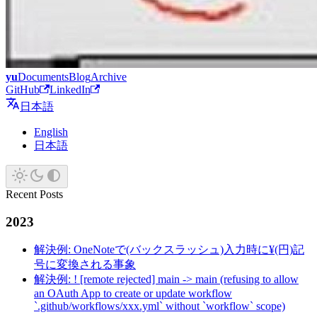
yu
Documents
Blog
Archive
GitHub
LinkedIn
日本語
English
日本語
Recent Posts
2023
解決例: OneNoteで(バックスラッシュ)入力時に¥(円)記
号に変換される事象
解決例: ! [remote rejected] main -> main (refusing to allow
an OAuth App to create or update workflow
`.github/workflows/xxx.yml` without `workflow` scope)