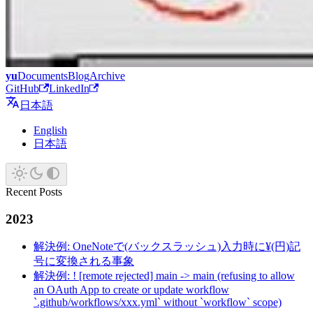
yu
Documents
Blog
Archive
GitHub
LinkedIn
日本語
English
日本語
Recent Posts
2023
解決例: OneNoteで(バックスラッシュ)入力時に¥(円)記
号に変換される事象
解決例: ! [remote rejected] main -> main (refusing to allow
an OAuth App to create or update workflow
`.github/workflows/xxx.yml` without `workflow` scope)