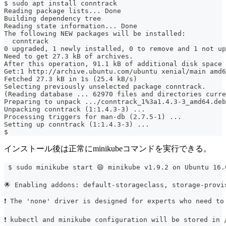
$ sudo apt install conntrack
Reading package lists... Done
Building dependency tree
Reading state information... Done
The following NEW packages will be installed:
  conntrack
0 upgraded, 1 newly installed, 0 to remove and 1 not up
Need to get 27.3 kB of archives.
After this operation, 91.1 kB of additional disk space 
Get:1 http://archive.ubuntu.com/ubuntu xenial/main amd6
Fetched 27.3 kB in 1s (25.4 kB/s)
Selecting previously unselected package conntrack.
(Reading database ... 62970 files and directories curre
Preparing to unpack .../conntrack_1%3a1.4.3-3_amd64.deb
Unpacking conntrack (1:1.4.3-3) ...
Processing triggers for man-db (2.7.5-1) ...
Setting up conntrack (1:1.4.3-3) ...
$
インストール後は正常にminikubeコマンドを実行できる。
 $ sudo minikube start 😄 minikube v1.9.2 on Ubuntu 16.
🌟 Enabling addons: default-storageclass, storage-provi
❗ The 'none' driver is designed for experts who need to
❗ kubectl and minikube configuration will be stored in 