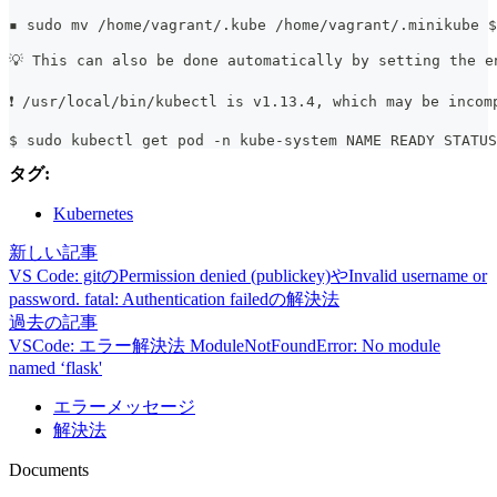
▪ sudo mv /home/vagrant/.kube /home/vagrant/.minikube $
💡 This can also be done automatically by setting the e
❗ /usr/local/bin/kubectl is v1.13.4, which may be incom
$ sudo kubectl get pod -n kube-system NAME READY STATUS
タグ:
Kubernetes
新しい記事
VS Code: gitのPermission denied (publickey)やInvalid username or
password. fatal: Authentication failedの解決法
過去の記事
VSCode: エラー解決法 ModuleNotFoundError: No module
named ‘flask'
エラーメッセージ
解決法
Documents