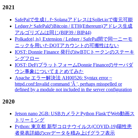
2021
SafePalで生成したSolanaアドレスはSollet.ioで復元可能
LedgerとSafePalのBitcoin / ETH(Ethereum)アドレス生成
アルゴリズムは同じ(BIP39 / BIP44)
Polkadot{.js} Extension / Ledger / SafePal間で同一ニーモ
ニックを用いたDOTアカウントの可搬性はない
IOST: Donnie Finance 発行のiwBTCトークンのステーキ
ングフロー
IOST: DeFiプラットフォームDonnie Financeのサーバダ
ウン事象についてまとめてみた
Apache エラー解決法 AH00526: Syntax error ~
httpd.conf:Invalid command 'Â ', perhaps misspelled or
defined by a module not included in the server configuration
2020
Jetson nano 2GB: USBカメラとPython FlaskでWeb動画ス
トリーミング
Python: 東京都 新型コロナウイルス(COVID-19)陽性患
者発表詳細のcsvデータを積み上げグラフ表示