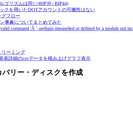
成アルゴリズムは同じ(BIP39 / BIP44)
Pal間で同一ニーモニックを用いたDOTアカウントの可搬性はない
ーキングフロー
サーバダウン事象についてまとめてみた
ommand 'Â ', perhaps misspelled or defined by a module not includ
動画ストリーミング
陽性患者発表詳細のcsvデータを積み上げグラフ表示
モリへリカバリー・ディスクを作成