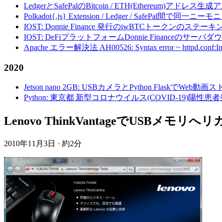
LedgerとSafePalのBitcoin / ETH(Ethereum)アドレス生
Polkadot{.js} Extension / Ledger / Safe
IOST: Donnie Finance 発行のiwBTCトークンのステ
IOST: DeFiプラットフォームDonnie Financeの
Apache エラー解決法 AH00526: Syntax error ~ httpd.conf:Invalid c
2020
Jetson nano 2GB: USBカメラとPython FlaskでWeb
Python: 東京都 新型コロナウイルス(COVID-19)
Lenovo ThinkVantageでUSBメ
2010年11月3日
·
約2分