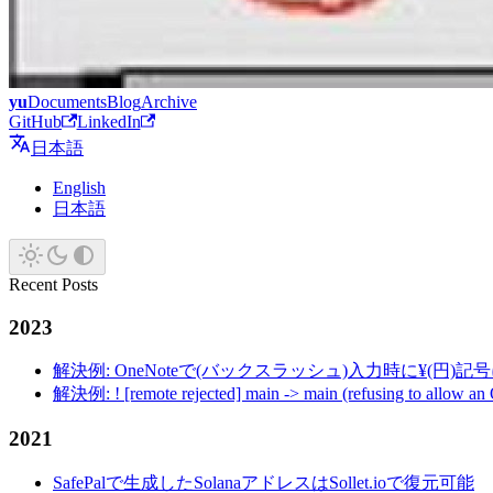
yu
Documents
Blog
Archive
GitHub
LinkedIn
日本語
English
日本語
Recent Posts
2023
解決例: OneNoteで(バックスラッシュ)入力時に¥(円)
解決例: ! [remote rejected] main -> main (refusing to allow an
2021
SafePalで生成したSolanaアドレスはSollet.ioで復元可能