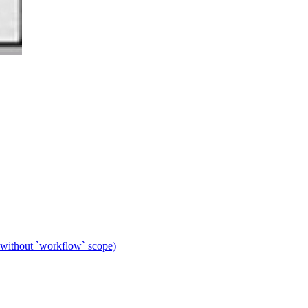
 without `workflow` scope)