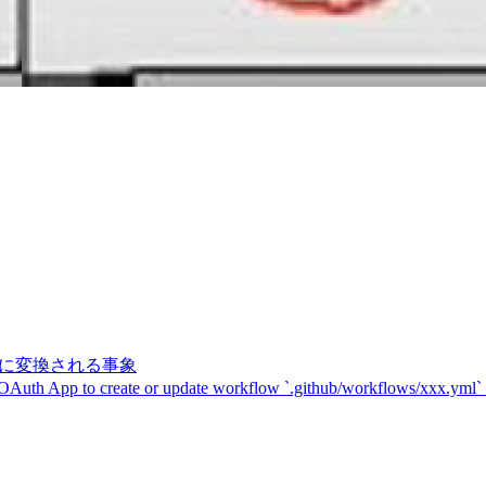
記号に変換される事象
 OAuth App to create or update workflow `.github/workflows/xxx.yml`