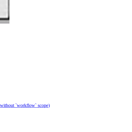
 without `workflow` scope)