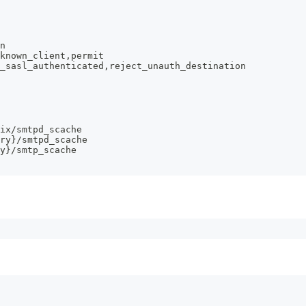
n
known_client,permit
_sasl_authenticated,reject_unauth_destination
ix/smtpd_scache
ry}/smtpd_scache
y}/smtp_scache