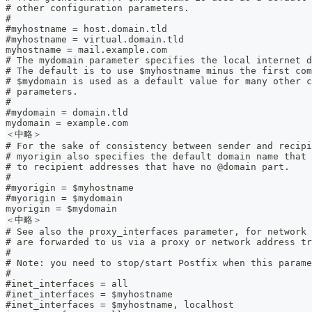
# other configuration parameters.
#
#myhostname = host.domain.tld
#myhostname = virtual.domain.tld
myhostname = mail.example.com
# The mydomain parameter specifies the local internet d
# The default is to use $myhostname minus the first com
# $mydomain is used as a default value for many other c
# parameters.
#
#mydomain = domain.tld
mydomain = example.com
＜中略＞
# For the sake of consistency between sender and recipi
# myorigin also specifies the default domain name that 
# to recipient addresses that have no @domain part.
#
#myorigin = $myhostname
#myorigin = $mydomain
myorigin = $mydomain
＜中略＞
# See also the proxy_interfaces parameter, for network 
# are forwarded to us via a proxy or network address tr
#
# Note: you need to stop/start Postfix when this parame
#
#inet_interfaces = all
#inet_interfaces = $myhostname
#inet_interfaces = $myhostname, localhost