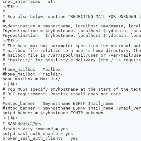
inet_interfaces = all
＜中略＞
#
# See also below, section "REJECTING MAIL FOR UNKNOWN L
#
mydestination = $myhostname, localhost.$mydomain, local
#mydestination = $myhostname, localhost.$mydomain, loca
#mydestination = $myhostname, localhost.$mydomain, loca
＜中略＞
# The home_mailbox parameter specifies the optional pat
# mailbox file relative to a user's home directory. The
# mailbox file is /var/spool/mail/user or /var/mail/use
# "Maildir/" for qmail-style delivery (the / is require
#
#home_mailbox = Mailbox
#home_mailbox = Maildir/
home_mailbox = Maildir/
＜中略＞
# You MUST specify $myhostname at the start of the text
# RFC requirement. Postfix itself does not care.
#
#smtpd_banner = $myhostname ESMTP $mail_name
#smtpd_banner = $myhostname ESMTP $mail_name ($mail_ver
smtpd_banner = $myhostname ESMTP unknown
＜中略＞
# SASL認証設定等々
disable_vrfy_command = yes
smtpd_sasl_auth_enable = yes
broken_sasl_auth_clients = yes