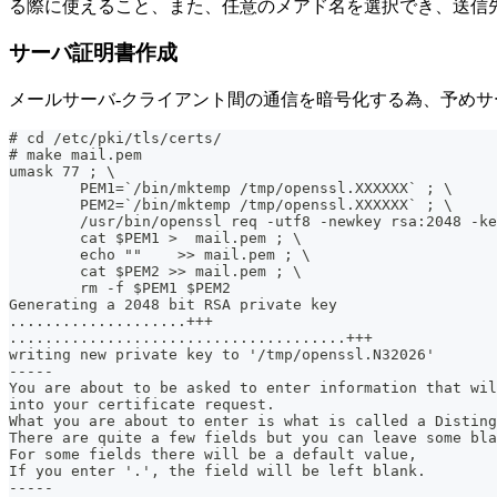
る際に使えること、また、任意のメアド名を選択でき、送信
サーバ証明書作成
メールサーバ-クライアント間の通信を暗号化する為、予めサ
# cd /etc/pki/tls/certs/
# make mail.pem
umask 77 ; \
	PEM1=`/bin/mktemp /tmp/openssl.XXXXXX` ; \
	PEM2=`/bin/mktemp /tmp/openssl.XXXXXX` ; \
	/usr/bin/openssl req -utf8 -newkey rsa:2048 -k
	cat $PEM1 >  mail.pem ; \
	echo ""    >> mail.pem ; \
	cat $PEM2 >> mail.pem ; \
	rm -f $PEM1 $PEM2
Generating a 2048 bit RSA private key
....................+++
......................................+++
writing new private key to '/tmp/openssl.N32026'
-----
You are about to be asked to enter information that wil
into your certificate request.
What you are about to enter is what is called a Distin
There are quite a few fields but you can leave some bla
For some fields there will be a default value,
If you enter '.', the field will be left blank.
-----