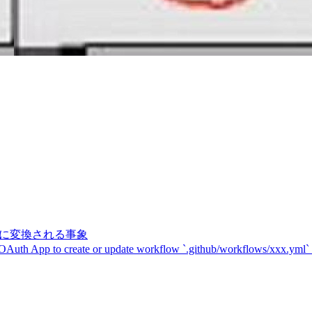
記号に変換される事象
 OAuth App to create or update workflow `.github/workflows/xxx.yml`