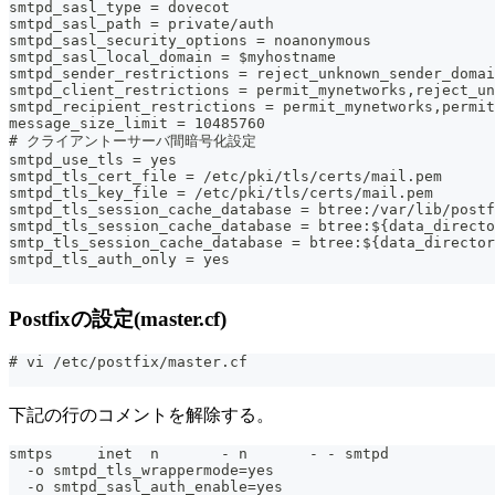
smtpd_sasl_type = dovecot
smtpd_sasl_path = private/auth
smtpd_sasl_security_options = noanonymous
smtpd_sasl_local_domain = $myhostname
smtpd_sender_restrictions = reject_unknown_sender_domai
smtpd_client_restrictions = permit_mynetworks,reject_un
smtpd_recipient_restrictions = permit_mynetworks,permit
message_size_limit = 10485760
# クライアントーサーバ間暗号化設定
smtpd_use_tls = yes
smtpd_tls_cert_file = /etc/pki/tls/certs/mail.pem
smtpd_tls_key_file = /etc/pki/tls/certs/mail.pem
smtpd_tls_session_cache_database = btree:/var/lib/postf
smtpd_tls_session_cache_database = btree:${data_directo
smtp_tls_session_cache_database = btree:${data_director
smtpd_tls_auth_only = yes
Postfixの設定(master.cf)
# vi /etc/postfix/master.cf
下記の行のコメントを解除する。
smtps     inet  n       - n       - - smtpd
  -o smtpd_tls_wrappermode=yes
  -o smtpd_sasl_auth_enable=yes