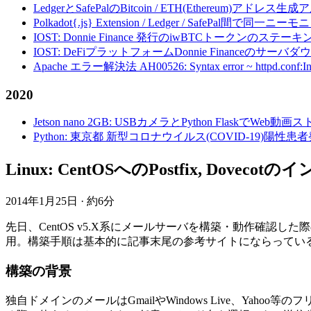
LedgerとSafePalのBitcoin / ETH(Ethereum)アドレス生
Polkadot{.js} Extension / Ledger / Safe
IOST: Donnie Finance 発行のiwBTCトークンのステ
IOST: DeFiプラットフォームDonnie Financeの
Apache エラー解決法 AH00526: Syntax error ~ httpd.conf:Invalid c
2020
Jetson nano 2GB: USBカメラとPython FlaskでWeb
Python: 東京都 新型コロナウイルス(COVID-19)
Linux: CentOSへのPostfix, Dovec
2014年1月25日
·
約6分
先日、CentOS v5.X系にメールサーバを構築・動作確認した際
用。構築手順は基本的に記事末尾の参考サイトにならっている。尚
構築の背景
独自ドメインのメールはGmailやWindows Live、Y