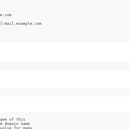
e.com
]:mail.example.com
ame of this
d domain name
value for many