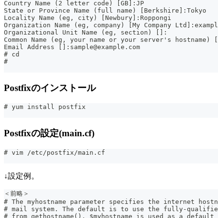
Country Name (2 letter code) [GB]:JP
State or Province Name (full name) [Berkshire]:Tokyo
Locality Name (eg, city) [Newbury]:Roppongi
Organization Name (eg, company) [My Company Ltd]:exampl
Organizational Unit Name (eg, section) []:
Common Name (eg, your name or your server's hostname) [
Email Address []:sample@example.com
# cd
#
Postfixのインストール
# yum install postfix
Postfixの設定(main.cf)
# vim /etc/postfix/main.cf
↓設定例。
＜前略＞
# The myhostname parameter specifies the internet hostn
# mail system. The default is to use the fully-qualifie
# from gethostname(). $myhostname is used as a default 