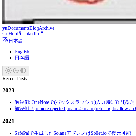
yu
Documents
Blog
Archive
GitHub
LinkedIn
日本語
English
日本語
Recent Posts
2023
解決例: OneNoteで(バックスラッシュ)入力時に¥(円)
解決例: ! [remote rejected] main -> main (refusing to allow an
2021
SafePalで生成したSolanaアドレスはSollet.ioで復元可能