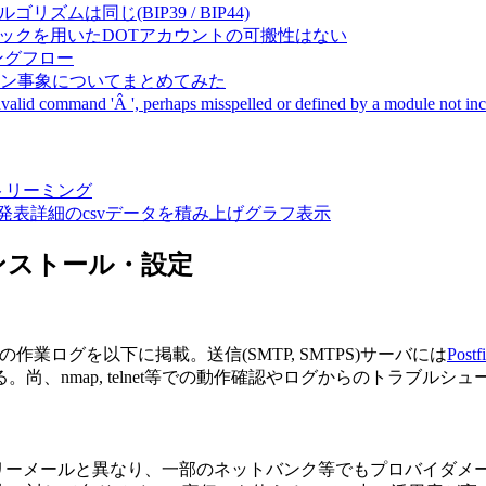
成アルゴリズムは同じ(BIP39 / BIP44)
Pal間で同一ニーモニックを用いたDOTアカウントの可搬性はない
ーキングフロー
サーバダウン事象についてまとめてみた
ommand 'Â ', perhaps misspelled or defined by a module not includ
動画ストリーミング
陽性患者発表詳細のcsvデータを積み上げグラフ表示
otのインストール・設定
の作業ログを以下に掲載。送信(SMTP, SMTPS)サーバには
Postf
、nmap, telnet等での動作確認やログからのトラブルシ
ahoo等のフリーメールと異なり、一部のネットバンク等でもプロ