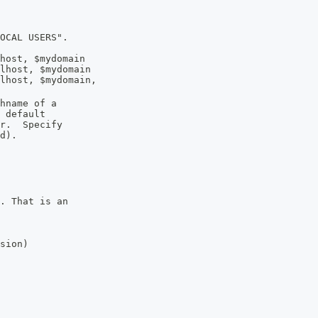
OCAL USERS".
host, $mydomain
lhost, $mydomain
lhost, $mydomain,
hname of a
 default
r.  Specify
d).
. That is an
sion)