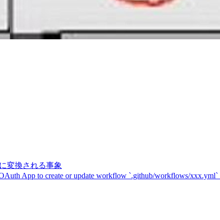
記号に変換される事象
 OAuth App to create or update workflow `.github/workflows/xxx.yml`