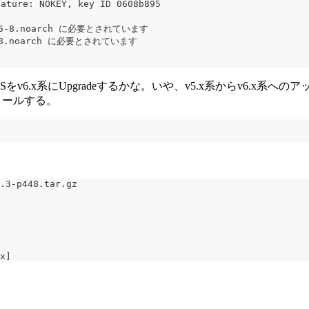
ature: NOKEY, key ID 0608b895
ase-6-8.noarch に必要とされています
e-6-8.noarch に必要とされています
v6.x系にUpgradeするかな。いや、v5.x系からv6.x
ストールする。
.3-p448.tar.gz
x]