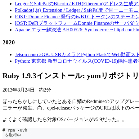
LedgerとSafePalのBitcoin / ETH(Ethereum)アドレス生
Polkadot{.js} Extension / Ledger / Safe
IOST: Donnie Finance 発行のiwBTCトークンのステ
IOST: DeFiプラットフォームDonnie Financeの
Apache エラー解決法 AH00526: Syntax error ~ httpd.conf:Invalid c
2020
Jetson nano 2GB: USBカメラとPython FlaskでWeb
Python: 東京都 新型コロナウイルス(COVID-19)
Ruby 1.9.3インストール: yumリポジト
2013年8月24日
·
約2分
ほったらかしにしていたとある自鯖のRedmineのアップグレード
エラーが発生。尚、epel-releaseパッケージのURLは以下の
よくよく確認したら対象OSバージョンがv5.9だった。。
# rpm -Uvh 
 を取得中