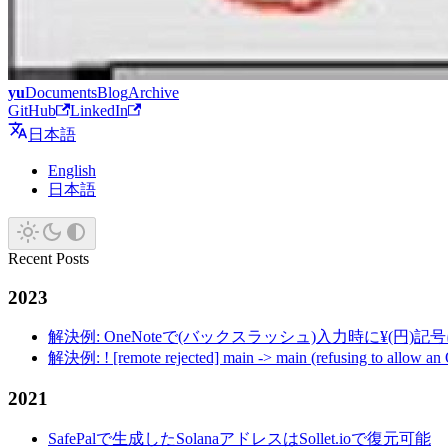
yu
Documents
Blog
Archive
GitHub
LinkedIn
日本語
English
日本語
Recent Posts
2023
解決例: OneNoteで(バックスラッシュ)入力時に¥(円)
解決例: ! [remote rejected] main -> main (refusing to allow an
2021
SafePalで生成したSolanaアドレスはSollet.ioで復元可能