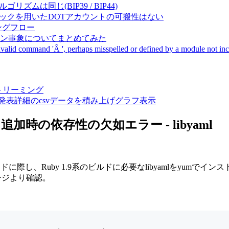
成アルゴリズムは同じ(BIP39 / BIP44)
Pal間で同一ニーモニックを用いたDOTアカウントの可搬性はない
ーキングフロー
サーバダウン事象についてまとめてみた
ommand 'Â ', perhaps misspelled or defined by a module not includ
動画ストリーミング
陽性患者発表詳細のcsvデータを積み上げグラフ表示
リ追加時の依存性の欠如エラー - libyaml
に際し、Ruby 1.9系のビルドに必要なlibyamlをyumで
ページより確認。