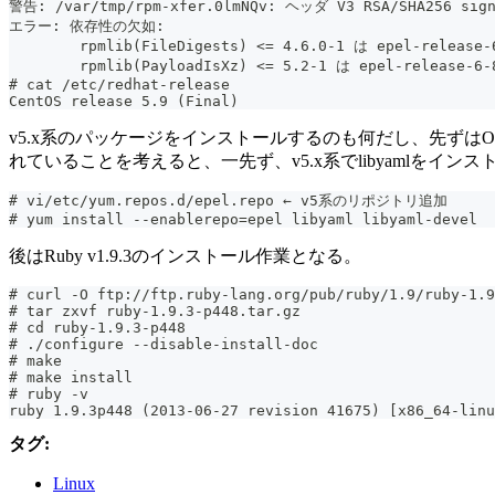
警告: /var/tmp/rpm-xfer.0lmNQv: ヘッダ V3 RSA/SHA256 sign
エラー: 依存性の欠如:
	rpmlib(FileDigests) <= 4.6.0-1 は epel-rele
	rpmlib(PayloadIsXz) <= 5.2-1 は epel-releas
# cat /etc/redhat-release
CentOS release 5.9 (Final)
v5.x系のパッケージをインストールするのも何だし、先ずはOSを
れていることを考えると、一先ず、v5.x系でlibyamlをイン
# vi/etc/yum.repos.d/epel.repo ← v5系のリポジトリ追加
# yum install --enablerepo=epel libyaml libyaml-devel
後はRuby v1.9.3のインストール作業となる。
# curl -O ftp://ftp.ruby-lang.org/pub/ruby/1.9/ruby-1.9
# tar zxvf ruby-1.9.3-p448.tar.gz
# cd ruby-1.9.3-p448
# ./configure --disable-install-doc
# make
# make install
# ruby -v
ruby 1.9.3p448 (2013-06-27 revision 41675) [x86_64-linu
タグ:
Linux