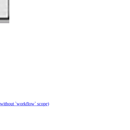
 without `workflow` scope)