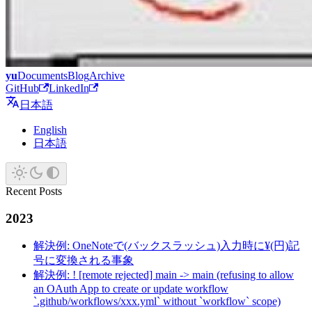
yu
Documents
Blog
Archive
GitHub
LinkedIn
日本語
English
日本語
Recent Posts
2023
解決例: OneNoteで(バックスラッシュ)入力時に¥(円)記
号に変換される事象
解決例: ! [remote rejected] main -> main (refusing to allow
an OAuth App to create or update workflow
`.github/workflows/xxx.yml` without `workflow` scope)