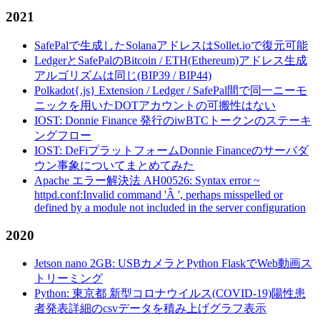
2021
SafePalで生成したSolanaアドレスはSollet.ioで復元可能
LedgerとSafePalのBitcoin / ETH(Ethereum)アドレス生成
アルゴリズムは同じ(BIP39 / BIP44)
Polkadot{.js} Extension / Ledger / SafePal間で同一ニーモ
ニックを用いたDOTアカウントの可搬性はない
IOST: Donnie Finance 発行のiwBTCトークンのステーキ
ングフロー
IOST: DeFiプラットフォームDonnie Financeのサーバダ
ウン事象についてまとめてみた
Apache エラー解決法 AH00526: Syntax error ~
httpd.conf:Invalid command 'Â ', perhaps misspelled or
defined by a module not included in the server configuration
2020
Jetson nano 2GB: USBカメラとPython FlaskでWeb動画ス
トリーミング
Python: 東京都 新型コロナウイルス(COVID-19)陽性患
者発表詳細のcsvデータを積み上げグラフ表示