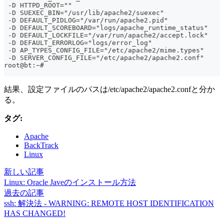
 -D HTTPD_ROOT=""
 -D SUEXEC_BIN="/usr/lib/apache2/suexec"
 -D DEFAULT_PIDLOG="/var/run/apache2.pid"
 -D DEFAULT_SCOREBOARD="logs/apache_runtime_status"
 -D DEFAULT_LOCKFILE="/var/run/apache2/accept.lock"
 -D DEFAULT_ERRORLOG="logs/error_log"
 -D AP_TYPES_CONFIG_FILE="/etc/apache2/mime.types"
 -D SERVER_CONFIG_FILE="/etc/apache2/apache2.conf"
root@bt:~#
結果、設定ファイルのパスは/etc/apache2/apache2.confと分か
る。
タグ:
Apache
BackTrack
Linux
新しい記事
Linux: Oracle Javeのインストール方法
過去の記事
ssh: 解決法 - WARNING: REMOTE HOST IDENTIFICATION
HAS CHANGED!