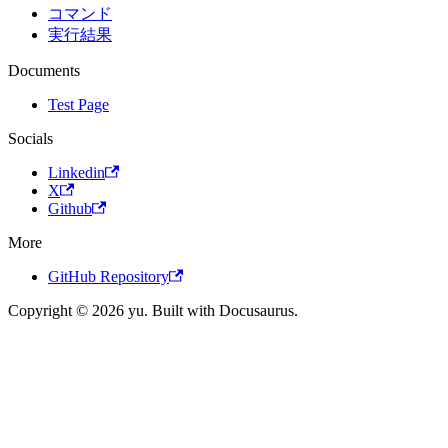
コマンド
実行結果
Documents
Test Page
Socials
Linkedin
X
Github
More
GitHub Repository
Copyright © 2026 yu. Built with Docusaurus.