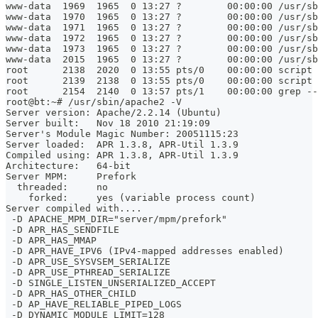
www-data  1969  1965  0 13:27 ?        00:00:00 /usr/sb
www-data  1970  1965  0 13:27 ?        00:00:00 /usr/sb
www-data  1971  1965  0 13:27 ?        00:00:00 /usr/sb
www-data  1972  1965  0 13:27 ?        00:00:00 /usr/sb
www-data  1973  1965  0 13:27 ?        00:00:00 /usr/sb
www-data  2015  1965  0 13:27 ?        00:00:00 /usr/sb
root      2138  2020  0 13:55 pts/0    00:00:00 script
root      2139  2138  0 13:55 pts/0    00:00:00 script
root      2154  2140  0 13:57 pts/1    00:00:00 grep --
root@bt:~# /usr/sbin/apache2 -V
Server version: Apache/2.2.14 (Ubuntu)
Server built:   Nov 18 2010 21:19:09
Server's Module Magic Number: 20051115:23
Server loaded:  APR 1.3.8, APR-Util 1.3.9
Compiled using: APR 1.3.8, APR-Util 1.3.9
Architecture:   64-bit
Server MPM:     Prefork
  threaded:     no
    forked:     yes (variable process count)
Server compiled with....
 -D APACHE_MPM_DIR="server/mpm/prefork"
 -D APR_HAS_SENDFILE
 -D APR_HAS_MMAP
 -D APR_HAVE_IPV6 (IPv4-mapped addresses enabled)
 -D APR_USE_SYSVSEM_SERIALIZE
 -D APR_USE_PTHREAD_SERIALIZE
 -D SINGLE_LISTEN_UNSERIALIZED_ACCEPT
 -D APR_HAS_OTHER_CHILD
 -D AP_HAVE_RELIABLE_PIPED_LOGS
 -D DYNAMIC_MODULE_LIMIT=128