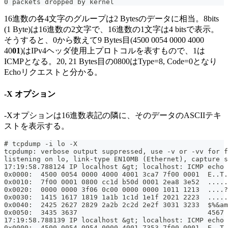
0 packets dropped by kernel
16進数の各4文字のグループは2 Bytesのデータに相当。8bits
(1 Byte)は16進数の2文字で、16進数の1文字は4 bitsで表示。
そうすると、0から数えて9 Bytes目(4500 0054 0000 4000
40
01
)はIPv4ヘッダ使用上プロトコルを表すもので、1は
ICMPとなる。20, 21 Bytes目の0800はType=8, Code=0となり
Echoリクエストと分かる。
-X オプション
-Xオプションは16進数表記の隣に、そのデータのASCIIテキ
ストを表示する。
# tcpdump -i lo -X
tcpdump: verbose output suppressed, use -v or -vv for f
listening on lo, link-type EN10MB (Ethernet), capture s
17:19:58.788124 IP localhost &gt; localhost: ICMP echo 
0x0000:  4500 0054 0000 4000 4001 3ca7 7f00 0001  E..T.
0x0010:  7f00 0001 0800 cc1d b50d 0001 2ea8 3e52  .....
0x0020:  0000 0000 3f06 0c00 0000 0000 1011 1213  ....?
0x0030:  1415 1617 1819 1a1b 1c1d 1e1f 2021 2223  .....
0x0040:  2425 2627 2829 2a2b 2c2d 2e2f 3031 3233  $%&am
0x0050:  3435 3637                                4567
17:19:58.788139 IP localhost &gt; localhost: ICMP echo 
0x0000:  4500 0054 0954 0000 4001 7353 7f00 0001  E..T.