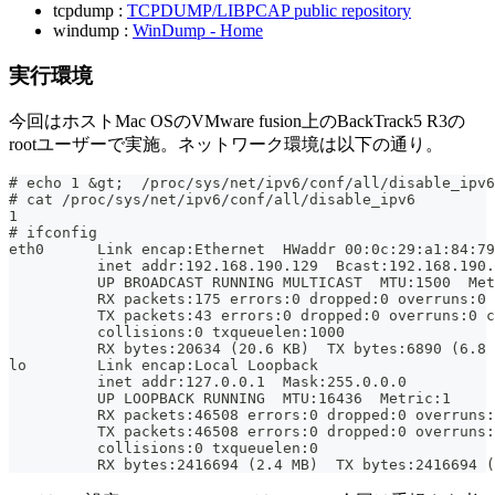
tcpdump :
TCPDUMP/LIBPCAP public repository
windump :
WinDump - Home
実行環境
今回はホストMac OSのVMware fusion上のBackTrack5 R3の
rootユーザーで実施。ネットワーク環境は以下の通り。
# echo 1 &gt;  /proc/sys/net/ipv6/conf/all/disable_ipv6
# cat /proc/sys/net/ipv6/conf/all/disable_ipv6
1
# ifconfig
eth0      Link encap:Ethernet  HWaddr 00:0c:29:a1:84:79
          inet addr:192.168.190.129  Bcast:192.168.190.
          UP BROADCAST RUNNING MULTICAST  MTU:1500  Met
          RX packets:175 errors:0 dropped:0 overruns:0 
          TX packets:43 errors:0 dropped:0 overruns:0 c
          collisions:0 txqueuelen:1000
          RX bytes:20634 (20.6 KB)  TX bytes:6890 (6.8 
lo        Link encap:Local Loopback
          inet addr:127.0.0.1  Mask:255.0.0.0
          UP LOOPBACK RUNNING  MTU:16436  Metric:1
          RX packets:46508 errors:0 dropped:0 overruns:
          TX packets:46508 errors:0 dropped:0 overruns:
          collisions:0 txqueuelen:0
          RX bytes:2416694 (2.4 MB)  TX bytes:2416694 (