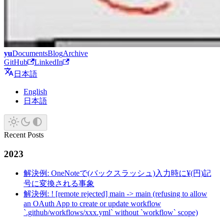
yu
Documents
Blog
Archive
GitHub
LinkedIn
日本語
English
日本語
Recent Posts
2023
解決例: OneNoteで(バックスラッシュ)入力時に¥(円)記
号に変換される事象
解決例: ! [remote rejected] main -> main (refusing to allow
an OAuth App to create or update workflow
`.github/workflows/xxx.yml` without `workflow` scope)