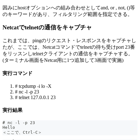
因みにhostオプションへの組み合わせとしてand, or , not, ()等
のキーワードがあり、フィルタリング範囲を指定できる。
Netcatでtelnetの通信をキャプチャ
これまでは、pingのリクエスト・レスポンスをキャプチャし
たが、ここでは、Netcatコマンドでtelnetの待ち受けport 23番
をリッスンしtelnetクライアントの通信をキャプチャする。
(ターミナル画面をNetcat用に1つ追加して3画面で実施)
実行コマンド
# tcpdump -i lo -X
# nc -l -p 23
# telnet 127.0.0.1 23
実行結果
# nc -l -p 23
Hello
＜ここで、Ctrl-C＞