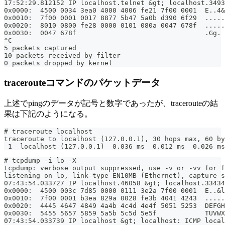
17:52:29.812152 IP localhost.telnet &gt; localhost.3493
0x0000:  4500 0034 3ea0 4000 4006 fe21 7f00 0001  E..4&
0x0010:  7f00 0001 0017 8877 5b47 5a0b d390 6f29  .....
0x0020:  8010 0800 fe28 0000 0101 080a 0047 678f  .....
0x0030:  0047 678f                                .Gg.
^C
5 packets captured
10 packets received by filter
0 packets dropped by kernel
tracerouteコマンドのパケットデータ
上述でpingのデータが記号と数字であったが、tracerouteの結
果は下記のようになる。
# traceroute localhost
traceroute to localhost (127.0.0.1), 30 hops max, 60 by
 1  localhost (127.0.0.1)  0.036 ms  0.012 ms  0.026 ms
# tcpdump -i lo -X
tcpdump: verbose output suppressed, use -v or -vv for f
listening on lo, link-type EN10MB (Ethernet), capture s
07:43:54.033727 IP localhost.46058 &gt; localhost.33434
0x0000:  4500 003c 7d85 0000 0111 3e2a 7f00 0001  E..&l
0x0010:  7f00 0001 b3ea 829a 0028 fe3b 4041 4243  .....
0x0020:  4445 4647 4849 4a4b 4c4d 4e4f 5051 5253  DEFGH
0x0030:  5455 5657 5859 5a5b 5c5d 5e5f            TUVWX
07:43:54.033739 IP localhost &gt; localhost: ICMP local