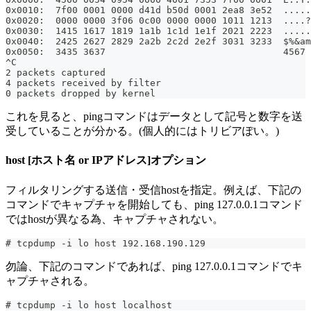
0x0010:  7f00 0001 0000 d41d b50d 0001 2ea8 3e52  .....
0x0020:  0000 0000 3f06 0c00 0000 0000 1011 1213  ....?
0x0030:  1415 1617 1819 1a1b 1c1d 1e1f 2021 2223  .....
0x0040:  2425 2627 2829 2a2b 2c2d 2e2f 3031 3233  $%&am
0x0050:  3435 3637                                4567
^C
2 packets captured
4 packets received by filter
0 packets dropped by kernel
これを見ると、pingコマンドはデータとして記号と数字を送
受していることが分かる。(個人的にはトリビアぽい。)
host [ホスト名 or IPアドレス]オプション
フィルタリングする送信・受信hostを指定。例えば、下記の
コマンドでキャプチャを開始しても、ping 127.0.0.1コマンド
ではhostが異なる為、キャプチャされない。
# tcpdump -i lo host 192.168.190.129
勿論、下記のコマンドであれば、ping 127.0.0.1コマンドでキ
ャプチャされる。
# tcpdump -i lo host localhost