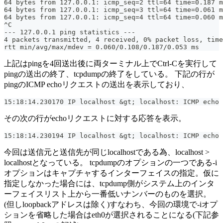
64 bytes from 127.0.0.1: icmp_seq=2 ttl=64 time=0.187 m
64 bytes from 127.0.0.1: icmp_seq=3 ttl=64 time=0.061 m
64 bytes from 127.0.0.1: icmp_seq=4 ttl=64 time=0.060 m
^C
--- 127.0.0.1 ping statistics ---
4 packets transmitted, 4 received, 0% packet loss, time
rtt min/avg/max/mdev = 0.060/0.108/0.187/0.053 ms
上記はpingを4回送出後に両ターミナル上でCtrl-Cを実行して
pingの送出の終了、tcpdumpの終了をしている。 下記の行が
pingのICMP echoリクエストの送出を表示しており、
15:18:14.230170 IP localhost &gt; localhost: ICMP echo
その次の行がechoリクエストに対する応答を表示。
15:18:14.230194 IP localhost &gt; localhost: ICMP echo 
今回は送信元と送信先が同じlocalhostである為、localhost >
localhostとなっている。 tcpdumpのオプションの一つである-i
オプションはキャプチャするインターフェイスの指定。仮に
指定しなかった場合には、tcpdump側がシステム上のインタ
ーフェイスリスト上から一番低いナンバーのものを選択。
(但しloopbackアドレスは除く)すなわち、今回の環境で-iオプ
ションを省略した場合はeth0が選択されることになる(下記参