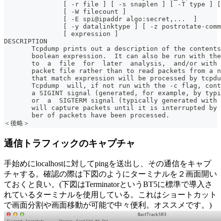
               [ -r file ] [ -s snaplen ] [ -T type ] [
               [ -W filecount ]
               [ -E spi@ipaddr algo:secret,...  ]
               [ -y datalinktype ] [ -z postrotate-comm
               [ expression ]
DESCRIPTION
       Tcpdump prints out a description of the contents
       boolean expression.  It can also be run with the
       to  a  file  for  later  analysis,  and/or with 
       packet file rather than to read packets from a n
       that match expression will be processed by tcpdu
       Tcpdump  will, if not run with the -c flag, cont
       a SIGINT signal (generated, for example, by typi
       or  a  SIGTERM signal (typically generated with 
       will capture packets until it is interrupted by 
       ber of packets have been processed.
＜後略＞
通信トラフィックのキャプチャ
手始めにlocalhostに対してpingを送出し、その通信をキャプ
チャする。確認の際は下図のようにターミナルを２画面開い
ておくと良い。(下図はTerminatorというBT5に標準で導入さ
れているターミナルを使用している。これはショートカット
で画面分割や画面移動が可能で中々便利。オススメです。)