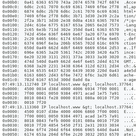
0x00b0:  0a41 6363 6570 743a 2074 6578 742f 6874  .Acce
0x00c0:  6d6c 2c61 7070 6c69 6361 7469 6f6e 2f78  ml,ap
0x00d0:  6874 6d6c 2b78 6d6c 2c61 7070 6c69 6361  html+
0x00e0:  7469 6f6e 2f78 6d6c 3b71 3d30 2e39 2c2a  tion/
0x00f0:  2f2a 3b71 3d30 2e38 0d0a 4163 6365 7074  /*;q=
0x0100:  2d4c 616e 6775 6167 653a 2065 6e2d 7573  -Lang
0x0110:  2c65 6e3b 713d 302e 350d 0a41 6363 6570  ,en;q
0x0120:  742d 456e 636f 6469 6e67 3a20 677a 6970  t-Enc
0x0130:  2c20 6465 666c 6174 650d 0a43 6f6e 6e65  ,.def
0x0140:  6374 696f 6e3a 206b 6565 702d 616c 6976  ction
0x0150:  650d 0a49 662d 4d6f 6469 6669 6564 2d53  e..If
0x0160:  696e 6365 3a20 5361 742c 2030 3420 4a75  ince:
0x0170:  6e20 3230 3131 2031 373a 3033 3a30 3020  n.201
0x0180:  474d 540d 0a49 662d 4e6f 6e65 2d4d 6174  GMT..
0x0190:  6368 3a20 2231 3438 6364 312d 6231 2d34  ch:.&
0x01a0:  6134 6535 6437 6230 6439 3030 220d 0a43  a4e5d
0x01b0:  6163 6865 2d43 6f6e 7472 6f6c 3a20 6d61  ache-
0x01c0:  782d 6167 653d 300d 0a0d 0a              x-age
07:49:13.112740 IP localhost.www &gt; localhost.37764: 
0x0000:  4500 0034 d38d 4000 4006 6934 7f00 0001  E..4.
0x0010:  7f00 0001 0050 9384 4971 acad 1e75 7a91  .....
0x0020:  8010 0843 fe28 0000 0101 080a 0010 7f20  ...C.
0x0030:  0010 7f20                                ....
07:49:13.113360 IP localhost.www &gt; localhost.37764: 
0x0000:  4500 0107 d38e 4000 4006 6860 7f00 0001  E....
0x0010:  7f00 0001 0050 9384 4971 acad 1e75 7a91  .....
0x0020:  8018 0843 fefb 0000 0101 080a 0010 7f20  ...C.
0x0030:  0010 7f20 4854 5450 2f31 2e31 2033 3034  ....H
0x0040:  204e 6f74 204d 6f64 6966 6965 640d 0a44  .Not.
0x0050:  6174 653a 204d 6f6e 2c20 3032 2053 6570  ate:.