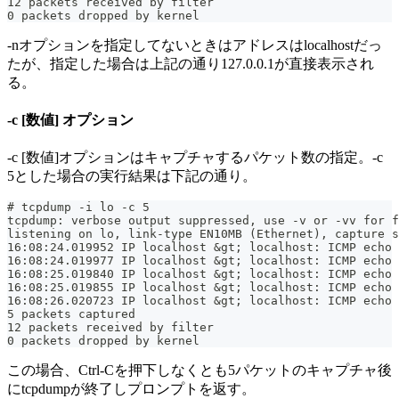
12 packets received by filter
0 packets dropped by kernel
-nオプションを指定してないときはアドレスはlocalhostだっ
たが、指定した場合は上記の通り127.0.0.1が直接表示され
る。
-c [数値] オプション
-c [数値]オプションはキャプチャするパケット数の指定。-c
5とした場合の実行結果は下記の通り。
# tcpdump -i lo -c 5
tcpdump: verbose output suppressed, use -v or -vv for f
listening on lo, link-type EN10MB (Ethernet), capture s
16:08:24.019952 IP localhost &gt; localhost: ICMP echo 
16:08:24.019977 IP localhost &gt; localhost: ICMP echo 
16:08:25.019840 IP localhost &gt; localhost: ICMP echo 
16:08:25.019855 IP localhost &gt; localhost: ICMP echo 
16:08:26.020723 IP localhost &gt; localhost: ICMP echo 
5 packets captured
12 packets received by filter
0 packets dropped by kernel
この場合、Ctrl-Cを押下しなくとも5パケットのキャプチャ後
にtcpdumpが終了しプロンプトを返す。