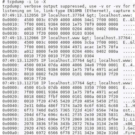
# tcpdump -i lo -X
tcpdump: verbose output suppressed, use -v or -vv for f
listening on lo, link-type EN10MB (Ethernet), capture s
07:49:13.112056 IP localhost.37764 &gt; localhost.www: 
0x0000:  4500 003c 07d9 4000 4006 34e1 7f00 0001  E..&l
0x0010:  7f00 0001 9384 0050 1e75 78f9 0000 0000  .....
0x0020:  a002 8018 fe30 0000 0204 400c 0402 080a  .....
0x0030:  0010 7f20 0000 0000 0103 0304            .....
07:49:13.112066 IP localhost.www &gt; localhost.37764: 
0x0000:  4500 003c 0000 4000 4006 3cba 7f00 0001  E..&l
0x0010:  7f00 0001 0050 9384 4971 acac 1e75 78fa  .....
0x0020:  a012 8000 fe30 0000 0204 400c 0402 080a  .....
0x0030:  0010 7f20 0010 7f20 0103 0304            .....
07:49:13.112075 IP localhost.37764 &gt; localhost.www: 
0x0000:  4500 0034 07da 4000 4006 34e8 7f00 0001  E..4.
0x0010:  7f00 0001 9384 0050 1e75 78fa 4971 acad  .....
0x0020:  8010 0802 fe28 0000 0101 080a 0010 7f20  .....
0x0030:  0010 7f20                                ....
07:49:13.112710 IP localhost.37764 &gt; localhost.www:
0x0000:  4500 01cb 07db 4000 4006 3350 7f00 0001  E....
0x0010:  7f00 0001 9384 0050 1e75 78fa 4971 acad  .....
0x0020:  8018 0802 ffbf 0000 0101 080a 0010 7f20  .....
0x0030:  0010 7f20 4745 5420 2f20 4854 5450 2f31  ....G
0x0040:  2e31 0d0a 486f 7374 3a20 6c6f 6361 6c68  .1..H
0x0050:  6f73 740d 0a55 7365 722d 4167 656e 743a  ost..
0x0060:  204d 6f7a 696c 6c61 2f35 2e30 2028 5831  .Mozi
0x0070:  313b 204c 696e 7578 2069 3638 3620 6f6e  1;.Li
0x0080:  2078 3836 5f36 343b 2072 763a 3134 2e30  .x86_
0x0090:  2920 4765 636b 6f2f 3230 3130 3031 3031  ).Gec
0x00a0:  2046 6972 6566 6f78 2f31 342e 302e 310d  .Fire