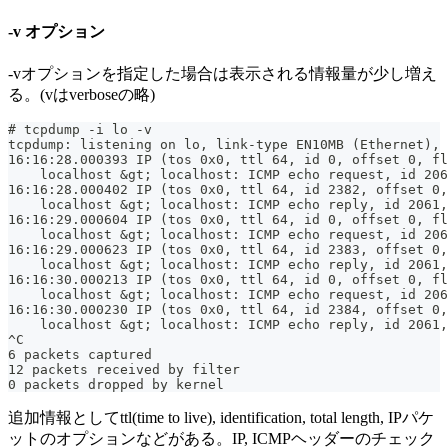
-v オプション
-vオプションを指定した場合は表示される情報量が少し増え
る。(vはverboseの略)
# tcpdump -i lo -v
tcpdump: listening on lo, link-type EN10MB (Ethernet), 
16:16:28.000393 IP (tos 0x0, ttl 64, id 0, offset 0, fl
    localhost &gt; localhost: ICMP echo request, id 206
16:16:28.000402 IP (tos 0x0, ttl 64, id 2382, offset 0,
    localhost &gt; localhost: ICMP echo reply, id 2061,
16:16:29.000604 IP (tos 0x0, ttl 64, id 0, offset 0, fl
    localhost &gt; localhost: ICMP echo request, id 206
16:16:29.000623 IP (tos 0x0, ttl 64, id 2383, offset 0,
    localhost &gt; localhost: ICMP echo reply, id 2061,
16:16:30.000213 IP (tos 0x0, ttl 64, id 0, offset 0, fl
    localhost &gt; localhost: ICMP echo request, id 206
16:16:30.000230 IP (tos 0x0, ttl 64, id 2384, offset 0,
    localhost &gt; localhost: ICMP echo reply, id 2061,
^C
6 packets captured
12 packets received by filter
0 packets dropped by kernel
追加情報としてttl(time to live), identification, total length, IPパケ
ットのオプションなどがある。IP, ICMPヘッダーのチェック