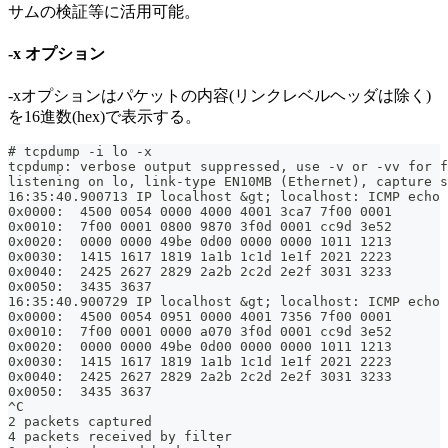
サムの検証等に活用可能。
-x オプション
-xオプションはパケットの内容(リンクレベルヘッダは除く)
を16進数(hex)で表示する。
# tcpdump -i lo -x
tcpdump: verbose output suppressed, use -v or -vv for f
listening on lo, link-type EN10MB (Ethernet), capture s
16:35:40.900713 IP localhost &gt; localhost: ICMP echo 
0x0000:  4500 0054 0000 4000 4001 3ca7 7f00 0001
0x0010:  7f00 0001 0800 9870 3f0d 0001 cc9d 3e52
0x0020:  0000 0000 49be 0d00 0000 0000 1011 1213
0x0030:  1415 1617 1819 1a1b 1c1d 1e1f 2021 2223
0x0040:  2425 2627 2829 2a2b 2c2d 2e2f 3031 3233
0x0050:  3435 3637
16:35:40.900729 IP localhost &gt; localhost: ICMP echo 
0x0000:  4500 0054 0951 0000 4001 7356 7f00 0001
0x0010:  7f00 0001 0000 a070 3f0d 0001 cc9d 3e52
0x0020:  0000 0000 49be 0d00 0000 0000 1011 1213
0x0030:  1415 1617 1819 1a1b 1c1d 1e1f 2021 2223
0x0040:  2425 2627 2829 2a2b 2c2d 2e2f 3031 3233
0x0050:  3435 3637
^C
2 packets captured
4 packets received by filter