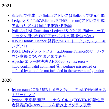
2021
SafePalで生成したSolanaアドレスはSollet.ioで復元可能
LedgerとSafePalのBitcoin / ETH(Ethereum)アドレス生成
アルゴリズムは同じ(BIP39 / BIP44)
Polkadot{.js} Extension / Ledger / SafePal間で同一ニーモ
ニックを用いたDOTアカウントの可搬性はない
IOST: Donnie Finance 発行のiwBTCトークンのステーキ
ングフロー
IOST: DeFiプラットフォームDonnie Financeのサーバダ
ウン事象についてまとめてみた
Apache エラー解決法 AH00526: Syntax error ~
httpd.conf:Invalid command 'Â ', perhaps misspelled or
defined by a module not included in the server configuration
2020
Jetson nano 2GB: USBカメラとPython FlaskでWeb動画ス
トリーミング
Python: 東京都 新型コロナウイルス(COVID-19)陽性患
者発表詳細のcsvデータを積み上げグラフ表示