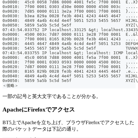
0x0000:  45c0 0058 7d86 0000 4001 fe5c 7f00 0001  E..X}
0x0010:  7f00 0001 0303 d30e 0000 0000 4500 003c  .....
0x0020:  7d85 0000 0111 3e2a 7f00 0001 7f00 0001  }....
0x0030:  b3ea 829a 0028 fe3b 4041 4243 4445 4647  .....
0x0040:  4849 4a4b 4c4d 4e4f 5051 5253 5455 5657  HIJKL
0x0050:  5859 5a5b 5c5d 5e5f                      XYZ[\
07:43:54.033752 IP localhost.33125 &gt; localhost.33435
0x0000:  4500 003c 7d87 0000 0111 3e28 7f00 0001  E..&l
0x0010:  7f00 0001 8165 829b 0028 fe3b 4041 4243  .....
0x0020:  4445 4647 4849 4a4b 4c4d 4e4f 5051 5253  DEFGH
0x0030:  5455 5657 5859 5a5b 5c5d 5e5f            TUVWX
07:43:54.033755 IP localhost &gt; localhost: ICMP local
0x0000:  45c0 0058 7d88 0000 4001 fe5a 7f00 0001  E..X}
0x0010:  7f00 0001 0303 0593 0000 0000 4500 003c  .....
0x0020:  7d87 0000 0111 3e28 7f00 0001 7f00 0001  }....
0x0030:  8165 829b 0028 fe3b 4041 4243 4445 4647  .e...
0x0040:  4849 4a4b 4c4d 4e4f 5051 5253 5455 5657  HIJKL
0x0050:  5859 5a5b 5c5d 5e5f                      XYZ[\
＜後略＞
一部の記号と英大文字であることが分かる。
ApacheにFirefoxでアクセス
BT5上でApacheを立ち上げ、ブラウザFirefoxでアクセスした
際のパケットデータは下記の通り。