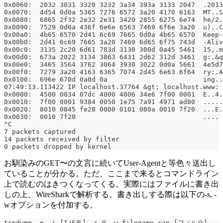
0x0060:  2032 3031 3320 3232 3a34 393a 3133 2047  .2013
0x0070:  4d54 0d0a 5365 7276 6572 3a20 4170 6163  MT..S
0x0080:  6865 2f32 2e32 2e31 3420 2855 6275 6e74  he/2.
0x0090:  7529 0d0a 436f 6e6e 6563 7469 6f6e 3a20  u)..C
0x00a0:  4b65 6570 2d41 6c69 7665 0d0a 4b65 6570  Keep-
0x00b0:  2d41 6c69 7665 3a20 7469 6d65 6f75 743d  -Aliv
0x00c0:  3135 2c20 6d61 783d 3130 300d 0a45 5461  15,.m
0x00d0:  673a 2022 3134 3863 6431 2d62 312d 3461  g:.&q
0x00e0:  3465 3564 3762 3064 3930 3022 0d0a 5661  4e5d7
0x00f0:  7279 3a20 4163 6365 7074 2d45 6e63 6f64  ry:.A
0x0100:  696e 670d 0a0d 0a                        ing..
07:49:13.113422 IP localhost.37764 &gt; localhost.www: 
0x0000:  4500 0034 07dc 4000 4006 34e6 7f00 0001  E..4.
0x0010:  7f00 0001 9384 0050 1e75 7a91 4971 ad80  .....
0x0020:  8010 0845 fe28 0000 0101 080a 0010 7f20  ...E.
0x0030:  0010 7f20                                ....
^C
7 packets captured
14 packets received by filter
0 packets dropped by kernel
お馴染みのGET〜の文言に続いてUser-Agentと等色々送出し
ていることが分かる。ただ、ここまで来るとコマンドライン
上で読むのはきつくなってくる。実際にはファイルに書き出
しの上、WireSharkで解析する。書き出しする際は以下の-s, -
wオプションを付加する。
tcpdump -n -i [I/F名] -s 0 -w filename.cap [フィルタ]