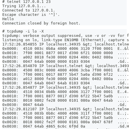
# telnet 127.0.0.1 23
Trying 127.0.0.1...
Connected to 127.0.0.1.
Escape character is '^]'.
Hello
Connection closed by foreign host.
# tcpdump -i lo -X
tcpdump: verbose output suppressed, use -v or -vv for f
listening on lo, link-type EN10MB (Ethernet), capture s
17:52:26.854855 IP localhost.34935 &gt; localhost.telne
0x0000:  4510 003c 0b8a 4000 4006 3120 7f00 0001  E..&l
0x0010:  7f00 0001 8877 0017 d390 6f21 0000 0000  .....
0x0020:  a002 8018 fe30 0000 0204 400c 0402 080a  .....
0x0030:  0047 64ab 0000 0000 0103 0304            .Gd..
17:52:26.854870 IP localhost.telnet &gt; localhost.3493
0x0000:  4500 003c 0000 4000 4006 3cba 7f00 0001  E..&l
0x0010:  7f00 0001 0017 8877 5b47 5a0a d390 6f22  .....
0x0020:  a012 8000 fe30 0000 0204 400c 0402 080a  .....
0x0030:  0047 64ab 0047 64ab 0103 0304            .Gd..
17:52:26.854877 IP localhost.34935 &gt; localhost.telne
0x0000:  4510 0034 0b8b 4000 4006 3127 7f00 0001  E..4.
0x0010:  7f00 0001 8877 0017 d390 6f22 5b47 5a0b  .....
0x0020:  8010 0802 fe28 0000 0101 080a 0047 64ab  .....
0x0030:  0047 64ab                                .Gd.
17:52:29.812107 IP localhost.34935 &gt; localhost.teln
0x0000:  4510 003b 0b8c 4000 4006 311f 7f00 0001  E..;.
0x0010:  7f00 0001 8877 0017 d390 6f22 5b47 5a0b  .....
0x0020:  8018 0802 fe2f 0000 0101 080a 0047 678f  .....
0x0030:  0047 64ab 4865 6c6c 6f0d 0a              .Gd.H