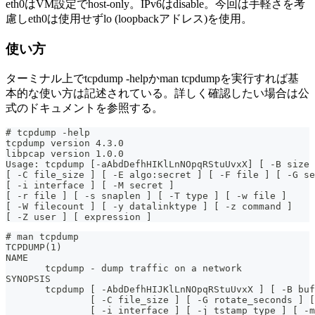
eth0はVM設定でhost-only。IPv6はdisable。今回は手軽さを考
慮しeth0は使用せずlo (loopbackアドレス)を使用。
使い方
ターミナル上でtcpdump -helpかman tcpdumpを実行すれば基
本的な使い方は記述されている。詳しく確認したい場合は公
式のドキュメントを参照する。
# tcpdump -help
tcpdump version 4.3.0
libpcap version 1.0.0
Usage: tcpdump [-aAbdDefhHIKlLnNOpqRStuUvxX] [ -B size 
[ -C file_size ] [ -E algo:secret ] [ -F file ] [ -G se
[ -i interface ] [ -M secret ]
[ -r file ] [ -s snaplen ] [ -T type ] [ -w file ]
[ -W filecount ] [ -y datalinktype ] [ -z command ]
[ -Z user ] [ expression ]
# man tcpdump
TCPDUMP(1)                                             
NAME
       tcpdump - dump traffic on a network
SYNOPSIS
       tcpdump [ -AbdDefhHIJKlLnNOpqRStuUvxX ] [ -B buf
               [ -C file_size ] [ -G rotate_seconds ] [
               [ -i interface ] [ -j tstamp_type ] [ -m