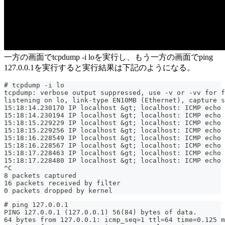
一方の画面でtcpdump -i loを実行し、もう一方の画面でping
127.0.0.1を実行すると実行結果は下記のようになる。
# tcpdump -i lo
tcpdump: verbose output suppressed, use -v or -vv for f
listening on lo, link-type EN10MB (Ethernet), capture s
15:18:14.230170 IP localhost &gt; localhost: ICMP echo
15:18:14.230194 IP localhost &gt; localhost: ICMP echo 
15:18:15.229229 IP localhost &gt; localhost: ICMP echo
15:18:15.229256 IP localhost &gt; localhost: ICMP echo 
15:18:16.228549 IP localhost &gt; localhost: ICMP echo
15:18:16.228567 IP localhost &gt; localhost: ICMP echo 
15:18:17.228463 IP localhost &gt; localhost: ICMP echo
15:18:17.228480 IP localhost &gt; localhost: ICMP echo 
^C
8 packets captured
16 packets received by filter
0 packets dropped by kernel
# ping 127.0.0.1
PING 127.0.0.1 (127.0.0.1) 56(84) bytes of data.
64 bytes from 127.0.0.1: icmp_seq=1 ttl=64 time=0.125 m