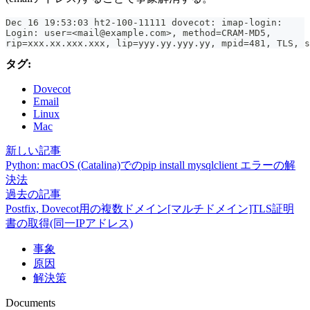
Dec 16 19:53:03 ht2-100-11111 dovecot: imap-login: 
Login: user=<mail@example.com>, method=CRAM-MD5, 
rip=xxx.xx.xxx.xxx, lip=yyy.yy.yyy.yy, mpid=481, TLS, s
タグ:
Dovecot
Email
Linux
Mac
新しい記事
Python: macOS (Catalina)でのpip install mysqlclient エラーの解
決法
過去の記事
Postfix, Dovecot用の複数ドメイン[マルチドメイン]TLS証明
書の取得(同一IPアドレス)
事象
原因
解決策
Documents