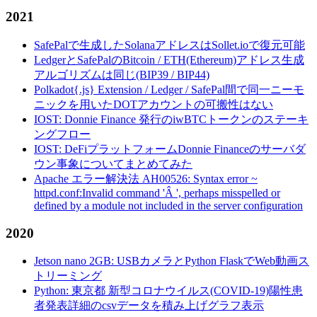
2021
SafePalで生成したSolanaアドレスはSollet.ioで復元可能
LedgerとSafePalのBitcoin / ETH(Ethereum)アドレス生成
アルゴリズムは同じ(BIP39 / BIP44)
Polkadot{.js} Extension / Ledger / SafePal間で同一ニーモ
ニックを用いたDOTアカウントの可搬性はない
IOST: Donnie Finance 発行のiwBTCトークンのステーキ
ングフロー
IOST: DeFiプラットフォームDonnie Financeのサーバダ
ウン事象についてまとめてみた
Apache エラー解決法 AH00526: Syntax error ~
httpd.conf:Invalid command 'Â ', perhaps misspelled or
defined by a module not included in the server configuration
2020
Jetson nano 2GB: USBカメラとPython FlaskでWeb動画ス
トリーミング
Python: 東京都 新型コロナウイルス(COVID-19)陽性患
者発表詳細のcsvデータを積み上げグラフ表示