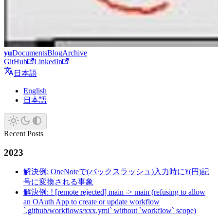
yu
Documents
Blog
Archive
GitHub
LinkedIn
日本語
English
日本語
Recent Posts
2023
解決例: OneNoteで(バックスラッシュ)入力時に¥(円)記
号に変換される事象
解決例: ! [remote rejected] main -> main (refusing to allow
an OAuth App to create or update workflow
`.github/workflows/xxx.yml` without `workflow` scope)