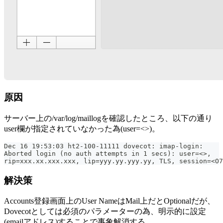
原因
サーバー上の/var/log/maillogを確認したところ、以下の通り
user欄が指定されていなかった為(user=<>)。
Dec 16 19:53:03 ht2-100-11111 dovecot: imap-login: 
Aborted login (no auth attempts in 1 secs): user=<>, 
rip=xxx.xx.xxx.xxx, lip=yyy.yy.yyy.yy, TLS, session=<O7
解決策
Accounts登録画面上のUser NameはMail上だとOptionalだが、
Dovecotとしては必須のパラメーターの為、明示的に設定
(emailアドレス)することで事象解消する。