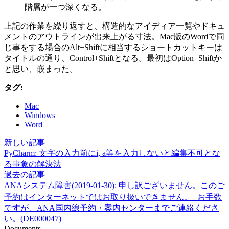
階層が一つ深くなる。
上記の作業を繰り返すと、構造的なアイディア一覧やドキュ
メントのアウトラインが出来上がる寸法。Mac版のWordで同
じ事をする場合のAlt+Shiftに相当するショートカットキーは
タイトルの通り、Control+Shiftとなる。最初はOption+Shiftか
と思い、嵌まった。
タグ:
Mac
Windows
Word
新しい記事
PyCharm: 文字の入力前にi, a等を入力しないと編集不可とな
る事象の解決法
過去の記事
ANAシステム障害(2019-01-30): 申し訳ございません。このご
予約はインターネットではお取り扱いできません。 お手数
ですが、ANA国内線予約・案内センターまでご連絡くださ
い。(DE000047)
Documents