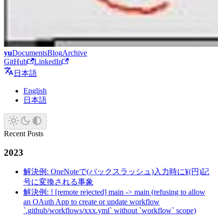
yu
Documents
Blog
Archive
GitHub
LinkedIn
日本語
English
日本語
Recent Posts
2023
解決例: OneNoteで(バックスラッシュ)入力時に¥(円)記
号に変換される事象
解決例: ! [remote rejected] main -> main (refusing to allow
an OAuth App to create or update workflow
`.github/workflows/xxx.yml` without `workflow` scope)