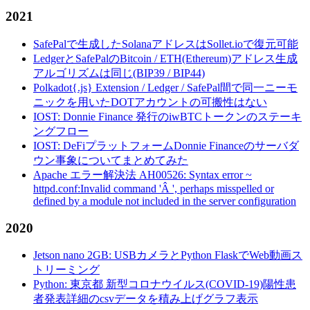
2021
SafePalで生成したSolanaアドレスはSollet.ioで復元可能
LedgerとSafePalのBitcoin / ETH(Ethereum)アドレス生成
アルゴリズムは同じ(BIP39 / BIP44)
Polkadot{.js} Extension / Ledger / SafePal間で同一ニーモ
ニックを用いたDOTアカウントの可搬性はない
IOST: Donnie Finance 発行のiwBTCトークンのステーキ
ングフロー
IOST: DeFiプラットフォームDonnie Financeのサーバダ
ウン事象についてまとめてみた
Apache エラー解決法 AH00526: Syntax error ~
httpd.conf:Invalid command 'Â ', perhaps misspelled or
defined by a module not included in the server configuration
2020
Jetson nano 2GB: USBカメラとPython FlaskでWeb動画ス
トリーミング
Python: 東京都 新型コロナウイルス(COVID-19)陽性患
者発表詳細のcsvデータを積み上げグラフ表示