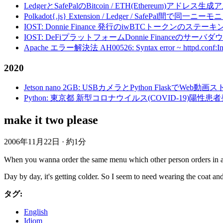
LedgerとSafePalのBitcoin / ETH(Ethereum)アドレス生
Polkadot{.js} Extension / Ledger / Safe
IOST: Donnie Finance 発行のiwBTCトークンのステ
IOST: DeFiプラットフォームDonnie Financeの
Apache エラー解決法 AH00526: Syntax error ~ httpd.conf:Invalid c
2020
Jetson nano 2GB: USBカメラとPython FlaskでWeb
Python: 東京都 新型コロナウイルス(COVID-19)
make it two please
2006年11月22日
·
約1分
When you wanna order the same menu which other person orders in a r
Day by day, it's getting colder. So I seem to need wearing the coat and
タグ:
English
Idiom