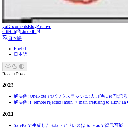
yu
Documents
Blog
Archive
GitHub
LinkedIn
日本語
English
日本語
Recent Posts
2023
解決例: OneNoteで(バックスラッシュ)入力時に¥(円)
解決例: ! [remote rejected] main -> main (refusing to allow an
2021
SafePalで生成したSolanaアドレスはSollet.ioで復元可能