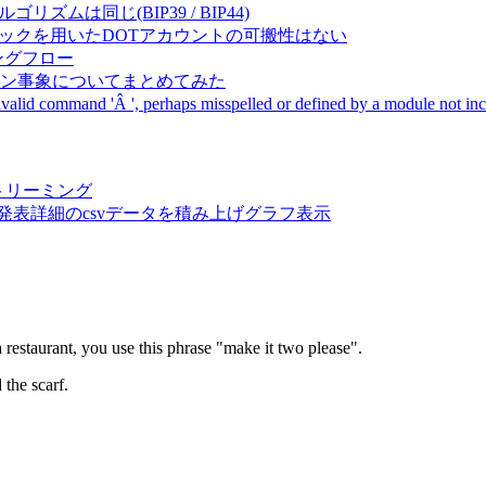
成アルゴリズムは同じ(BIP39 / BIP44)
Pal間で同一ニーモニックを用いたDOTアカウントの可搬性はない
ーキングフロー
サーバダウン事象についてまとめてみた
ommand 'Â ', perhaps misspelled or defined by a module not includ
動画ストリーミング
陽性患者発表詳細のcsvデータを積み上げグラフ表示
estaurant, you use this phrase "make it two please".
 the scarf.