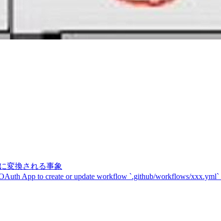
記号に変換される事象
 OAuth App to create or update workflow `.github/workflows/xxx.yml`