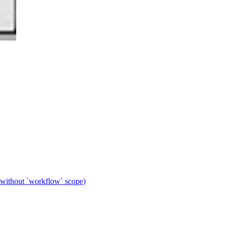
 without `workflow` scope)