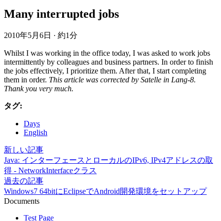
Many interrupted jobs
2010年5月6日
·
約1分
Whilst I was working in the office today, I was asked to work jobs
intermittently by colleagues and business partners. In order to finish
the jobs effectively, I prioritize them. After that, I start completing
them in order.
This article was corrected by Satelle in Lang-8.
Thank you very much.
タグ:
Days
English
新しい記事
Java: インターフェースとローカルのIPv6, IPv4アドレスの取
得 - NetworkInterfaceクラス
過去の記事
Windows7 64bitにEclipseでAndroid開発環境をセットアップ
Documents
Test Page