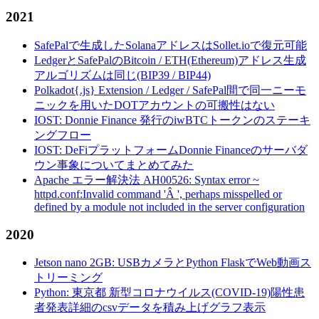
2021
SafePalで生成したSolanaアドレスはSollet.ioで復元可能
LedgerとSafePalのBitcoin / ETH(Ethereum)アドレス生成
アルゴリズムは同じ(BIP39 / BIP44)
Polkadot{.js} Extension / Ledger / SafePal間で同一ニーモ
ニックを用いたDOTアカウントの可搬性はない
IOST: Donnie Finance 発行のiwBTCトークンのステーキ
ングフロー
IOST: DeFiプラットフォームDonnie Financeのサーバダ
ウン事象についてまとめてみた
Apache エラー解決法 AH00526: Syntax error ~
httpd.conf:Invalid command 'Â ', perhaps misspelled or
defined by a module not included in the server configuration
2020
Jetson nano 2GB: USBカメラとPython FlaskでWeb動画ス
トリーミング
Python: 東京都 新型コロナウイルス(COVID-19)陽性患
者発表詳細のcsvデータを積み上げグラフ表示