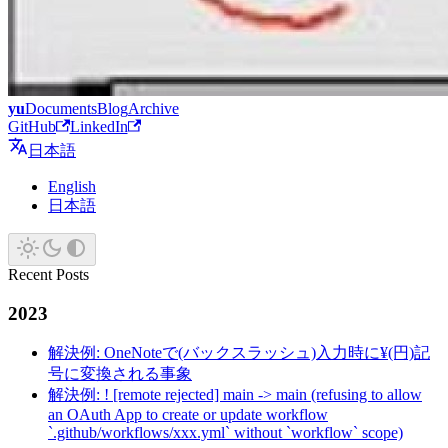
yu
Documents
Blog
Archive
GitHub
LinkedIn
日本語
English
日本語
Recent Posts
2023
解決例: OneNoteで(バックスラッシュ)入力時に¥(円)記
号に変換される事象
解決例: ! [remote rejected] main -> main (refusing to allow
an OAuth App to create or update workflow
`.github/workflows/xxx.yml` without `workflow` scope)