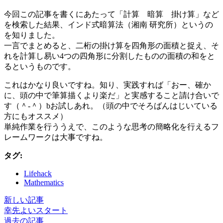
今回この記事を書くにあたって「計算 暗算 掛け算」など
を検索した結果、インド式暗算法（湘南 研究所）というの
を知りました。
一言でまとめると、二桁の掛け算を四角形の面積と捉え、そ
れを計算し易い4つの四角形に分割したものの面積の和をと
るというものです。
これはかなり良いですね。知り、実践すれば「おー、確か
に、頭の中で筆算描くより楽だ」と実感すること請け合いで
す（＾-＾）bお試しあれ。（頭の中でそろばんはじいている
方にもオススメ）
単純作業を行ううえで、このような思考の簡略化を行えるフ
レームワークは大事ですね。
タグ:
Lifehack
Mathematics
新しい記事
幸先よいスタート
過去の記事