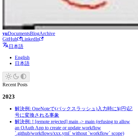
yu
Documents
Blog
Archive
GitHub
LinkedIn
日本語
English
日本語
Recent Posts
2023
解決例: OneNoteで(バックスラッシュ)入力時に¥(円)記
号に変換される事象
解決例: ! [remote rejected] main -> main (refusing to allow
an OAuth App to create or update workflow
`.github/workflows/xxx.yml` without `workflow` scope)