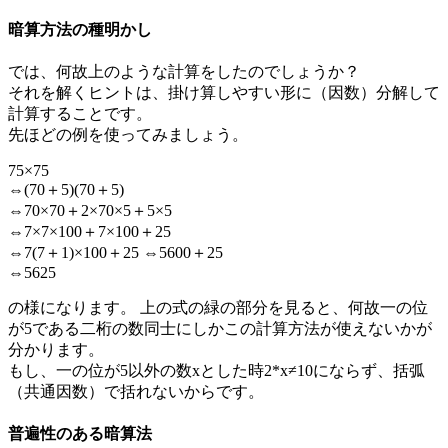
暗算方法の種明かし
では、何故上のような計算をしたのでしょうか？
それを解くヒントは、掛け算しやすい形に（因数）分解して
計算することです。
先ほどの例を使ってみましょう。
75×75
⇔(70＋5)(70＋5)
⇔70×70＋2×70×5＋5×5
⇔7×7×100＋7×100＋25
⇔7(7＋1)×100＋25 ⇔5600＋25
⇔5625
の様になります。 上の式の緑の部分を見ると、何故一の位
が5である二桁の数同士にしかこの計算方法が使えないかが
分かります。
もし、一の位が5以外の数xとした時2*x≠10にならず、括弧
（共通因数）で括れないからです。
普遍性のある暗算法