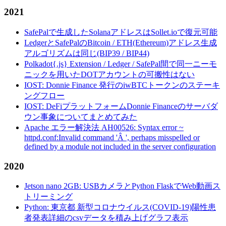
2021
SafePalで生成したSolanaアドレスはSollet.ioで復元可能
LedgerとSafePalのBitcoin / ETH(Ethereum)アドレス生成
アルゴリズムは同じ(BIP39 / BIP44)
Polkadot{.js} Extension / Ledger / SafePal間で同一ニーモ
ニックを用いたDOTアカウントの可搬性はない
IOST: Donnie Finance 発行のiwBTCトークンのステーキ
ングフロー
IOST: DeFiプラットフォームDonnie Financeのサーバダ
ウン事象についてまとめてみた
Apache エラー解決法 AH00526: Syntax error ~
httpd.conf:Invalid command 'Â ', perhaps misspelled or
defined by a module not included in the server configuration
2020
Jetson nano 2GB: USBカメラとPython FlaskでWeb動画ス
トリーミング
Python: 東京都 新型コロナウイルス(COVID-19)陽性患
者発表詳細のcsvデータを積み上げグラフ表示