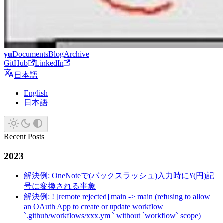
yu
Documents
Blog
Archive
GitHub
LinkedIn
日本語
English
日本語
Recent Posts
2023
解決例: OneNoteで(バックスラッシュ)入力時に¥(円)記
号に変換される事象
解決例: ! [remote rejected] main -> main (refusing to allow
an OAuth App to create or update workflow
`.github/workflows/xxx.yml` without `workflow` scope)