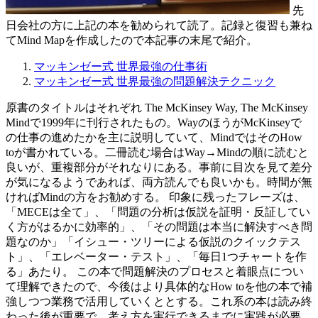
先
日会社の方に上記の本を勧められて読了。記録と復習も兼ね
てMind Mapを作成したので本記事の末尾で紹介。
マッキンゼー式 世界最強の仕事術
マッキンゼー式 世界最強の問題解決テクニック
原書のタイトルはそれぞれ The McKinsey Way, The McKinsey
Mindで1999年に刊行されたもの。WayのほうがMcKinseyで
の仕事の進めたかを主に説明していて、MindではそのHow
toが書かれている。二冊読む場合はWay→Mindの順に読むと
良いが、重複部分がそれなりにある。事前に目次を見て差分
が気になるようであれば、両方読んでも良いかも。時間が無
ければMindの方をお勧めする。 印象に残ったフレーズは、
「MECEは全て」、「問題の分析は仮説を証明・反証してい
く方がはるかに効率的」、「その問題は本当に解決すべき問
題なのか」「イシュー・ツリーによる仮説のクイックテス
ト」、「エレベーター・テスト」、「毎日1つチャートを作
る」あたり。 この本で問題解決のプロセスと着眼点につい
て理解できたので、今後はより具体的なHow toを他の本で補
強しつつ業務で活用していくととする。これ系の本は読み終
わった後が重要で、考え方を実行できるまでに実践が必要。