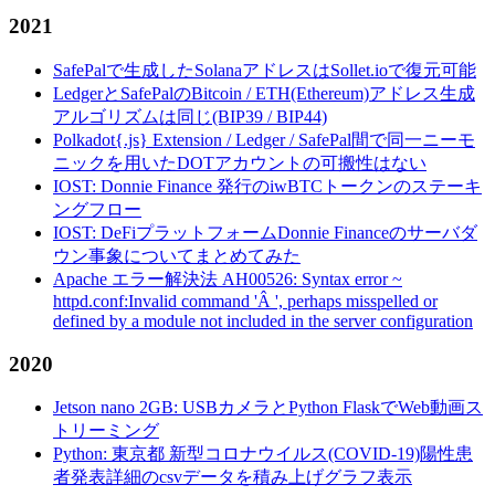
2021
SafePalで生成したSolanaアドレスはSollet.ioで復元可能
LedgerとSafePalのBitcoin / ETH(Ethereum)アドレス生成
アルゴリズムは同じ(BIP39 / BIP44)
Polkadot{.js} Extension / Ledger / SafePal間で同一ニーモ
ニックを用いたDOTアカウントの可搬性はない
IOST: Donnie Finance 発行のiwBTCトークンのステーキ
ングフロー
IOST: DeFiプラットフォームDonnie Financeのサーバダ
ウン事象についてまとめてみた
Apache エラー解決法 AH00526: Syntax error ~
httpd.conf:Invalid command 'Â ', perhaps misspelled or
defined by a module not included in the server configuration
2020
Jetson nano 2GB: USBカメラとPython FlaskでWeb動画ス
トリーミング
Python: 東京都 新型コロナウイルス(COVID-19)陽性患
者発表詳細のcsvデータを積み上げグラフ表示