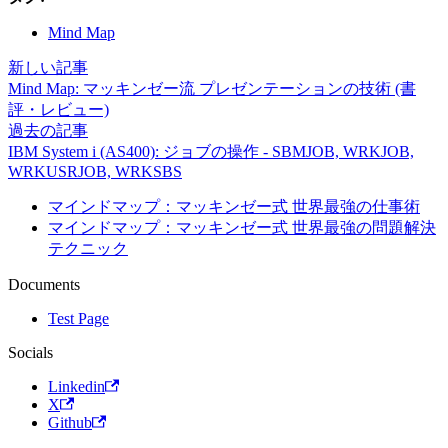
Mind Map
新しい記事
Mind Map: マッキンゼー流 プレゼンテーションの技術 (書
評・レビュー)
過去の記事
IBM System i (AS400): ジョブの操作 - SBMJOB, WRKJOB,
WRKUSRJOB, WRKSBS
マインドマップ：マッキンゼー式 世界最強の仕事術
マインドマップ：マッキンゼー式 世界最強の問題解決
テクニック
Documents
Test Page
Socials
Linkedin
X
Github