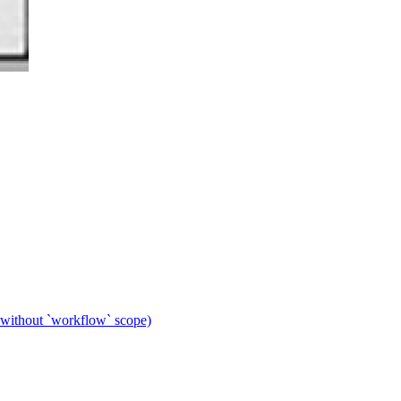
 without `workflow` scope)