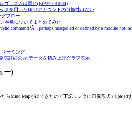
成アルゴリズムは同じ(BIP39 / BIP44)
Pal間で同一ニーモニックを用いたDOTアカウントの可搬性はない
ーキングフロー
サーバダウン事象についてまとめてみた
ommand 'Â ', perhaps misspelled or defined by a module not includ
動画ストリーミング
陽性患者発表詳細のcsvデータを積み上げグラフ表示
ュー)
Mind Mapが出てきたので下記リンクに画像形式でupload