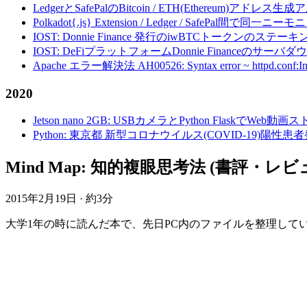
LedgerとSafePalのBitcoin / ETH(Ethereum)アドレス生
Polkadot{.js} Extension / Ledger / Safe
IOST: Donnie Finance 発行のiwBTCトークンのステ
IOST: DeFiプラットフォームDonnie Financeの
Apache エラー解決法 AH00526: Syntax error ~ httpd.conf:Invalid c
2020
Jetson nano 2GB: USBカメラとPython FlaskでWeb
Python: 東京都 新型コロナウイルス(COVID-19)
Mind Map: 知的複眼思考法 (書評・レビ
2015年2月19日
·
約3分
大学1年の時に読んだ本で、先日PC内のファイルを整理していたら