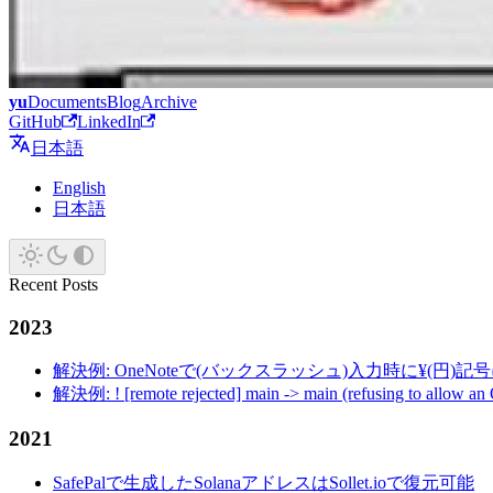
yu
Documents
Blog
Archive
GitHub
LinkedIn
日本語
English
日本語
Recent Posts
2023
解決例: OneNoteで(バックスラッシュ)入力時に¥(円)
解決例: ! [remote rejected] main -> main (refusing to allow an
2021
SafePalで生成したSolanaアドレスはSollet.ioで復元可能