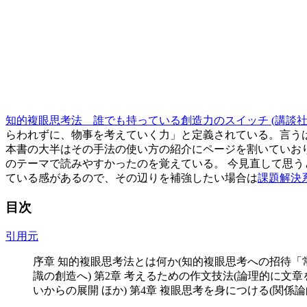
知的複眼思考法 誰でも持っている創造力のスイッチ (講談社
らわれずに、物事を考えていく力」と定義されている。言うは
本書の大半はその手法の使い方の紹介にページを割いていお
のテーマで読みやすかったのを覚えている。 今見直して思うと
ている感があるので、その辺りを補強したい場合は
課題解決
目次
引用元
序章 知的複眼思考法とは何か(知的複眼思考への招待「
識の創造へ) 第2章 考えるための作文技法(論理的に文
いからの展開 ほか) 第4章 複眼思考を身につける(関係