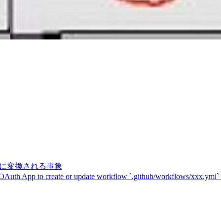
記号に変換される事象
 OAuth App to create or update workflow `.github/workflows/xxx.yml`