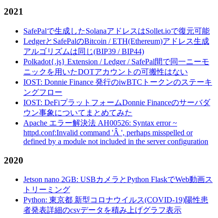
2021
SafePalで生成したSolanaアドレスはSollet.ioで復元可能
LedgerとSafePalのBitcoin / ETH(Ethereum)アドレス生成
アルゴリズムは同じ(BIP39 / BIP44)
Polkadot{.js} Extension / Ledger / SafePal間で同一ニーモ
ニックを用いたDOTアカウントの可搬性はない
IOST: Donnie Finance 発行のiwBTCトークンのステーキ
ングフロー
IOST: DeFiプラットフォームDonnie Financeのサーバダ
ウン事象についてまとめてみた
Apache エラー解決法 AH00526: Syntax error ~
httpd.conf:Invalid command 'Â ', perhaps misspelled or
defined by a module not included in the server configuration
2020
Jetson nano 2GB: USBカメラとPython FlaskでWeb動画ス
トリーミング
Python: 東京都 新型コロナウイルス(COVID-19)陽性患
者発表詳細のcsvデータを積み上げグラフ表示