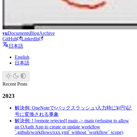
yu
Documents
Blog
Archive
GitHub
LinkedIn
日本語
English
日本語
Recent Posts
2023
解決例: OneNoteで(バックスラッシュ)入力時に¥(円)記
号に変換される事象
解決例: ! [remote rejected] main -> main (refusing to allow
an OAuth App to create or update workflow
`.github/workflows/xxx.yml` without `workflow` scope)