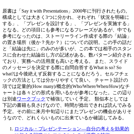
原書は「Say it with Presentations」2000年に刊行されたもの。
構成としては大きく3つに分かれ、それぞれ「状況を明確に
する」、「プレゼンを設計する」、「プレゼンを実施する」
となる。どの項目にも参考になるフレーズがあるが、中でも
参考になったのは、ストーリーライン作成する際の「結論」
の置き場所（後か？先か？）についての説明。この手の話だ
と「結論は先に」のみのが多いが、この本では相手のスタン
スに合わせた結論出し方の記述がある。数パターン紹介され
ており、実務への活用度も高いと考える。 また、スライド
のメッセージを決定する際に自問自答するWhat is so? So
what?は今後絶えず反芻することになるだろう。セルフチェ
ックの方法としては分かりやすくて良い。 チャート設計の
項では定量的(How many)/概念的(Who/Where/When/How)なチ
ャートは各々どの形式を用いるかが参考になった。この辺り
は別途
ワークブック
で補強していく予定。 類似本としては
下記の書籍も良さげなので、時間が捻出できれば読んでみる
予定。その前に来月中旬辺りにまたプレゼンの機会がありそ
うなので、どれくらいものに出来ているか確認してみる。
ロジカル・プレゼンテーション―自分の考えを効果的