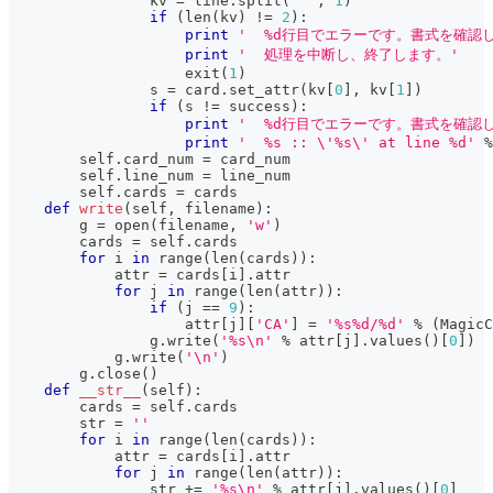
                kv 
=
 line
.
split
(
' '
,
1
)
if
(
len
(
kv
)
!=
2
)
:
print
'  %d行目でエラーです。書式を確認
print
'  処理を中断し、終了します。'
                    exit
(
1
)
                s 
=
 card
.
set_attr
(
kv
[
0
]
,
 kv
[
1
]
)
if
(
s 
!=
 success
)
:
print
'  %d行目でエラーです。書式を確認
print
'  %s :: \'%s\' at line %d'
%
        self
.
card_num 
=
 card_num
        self
.
line_num 
=
 line_num
        self
.
cards 
=
 cards
def
write
(
self
,
 filename
)
:
        g 
=
open
(
filename
,
'w'
)
        cards 
=
 self
.
cards
for
 i 
in
range
(
len
(
cards
)
)
:
            attr 
=
 cards
[
i
]
.
attr
for
 j 
in
range
(
len
(
attr
)
)
:
if
(
j 
==
9
)
:
                    attr
[
j
]
[
'CA'
]
=
'%s%d/%d'
%
(
MagicC
                g
.
write
(
'%s\n'
%
 attr
[
j
]
.
values
(
)
[
0
]
)
            g
.
write
(
'\n'
)
        g
.
close
(
)
def
__str__
(
self
)
:
        cards 
=
 self
.
cards
str
=
''
for
 i 
in
range
(
len
(
cards
)
)
:
            attr 
=
 cards
[
i
]
.
attr
for
 j 
in
range
(
len
(
attr
)
)
:
str
+=
'%s\n'
%
 attr
[
j
]
.
values
(
)
[
0
]