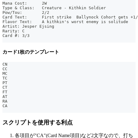
Mana Cost:	2W
Type & Class:	Creature - Kithkin Soldier
Pow/Tou:	2/2
Card Text:	First strike  Ballynock Cohort g
Flavor Text:	A kithkin's worst enemy is solitude
Artist:	Jesper Ejsing
Rarity:	C
Card #:	3/3
カード1枚のテンプレート
CN
CC
MC
TC
PT
CT
FT
AT
RA
CA
スクリプトを使用する利点
各項目が"CA"(Card Name項目)など2文字なので、打ち