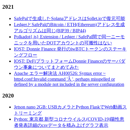
2021
SafePalで生成したSolanaアドレスはSollet.ioで復元可能
LedgerとSafePalのBitcoin / ETH(Ethereum)アドレス生成
アルゴリズムは同じ(BIP39 / BIP44)
Polkadot{.js} Extension / Ledger / SafePal間で同一ニーモ
ニックを用いたDOTアカウントの可搬性はない
IOST: Donnie Finance 発行のiwBTCトークンのステーキ
ングフロー
IOST: DeFiプラットフォームDonnie Financeのサーバダ
ウン事象についてまとめてみた
Apache エラー解決法 AH00526: Syntax error ~
httpd.conf:Invalid command 'Â ', perhaps misspelled or
defined by a module not included in the server configuration
2020
Jetson nano 2GB: USBカメラとPython FlaskでWeb動画ス
トリーミング
Python: 東京都 新型コロナウイルス(COVID-19)陽性患
者発表詳細のcsvデータを積み上げグラフ表示