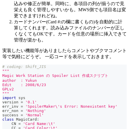
込みや修正が簡単。同時に、各項目の列が揃うので見
栄えも良く管理しやすいかも。MWS側でも項目名は変
更できますけれどね。
カードナンバー(Card #:の欄に書くもの)を自動的に計
算してくれます。読み込みファイルのナンバーが正し
くなくてもOKです。カードを任意の場所に挿入できて
管理が楽かも。
実装したい機能等がありましたらコメントやブクマコメント
等で気軽にどうぞ。 一応コードを表示しておきます。
# coding: Shift_JIS
"""
Magic Work Station の Spoiler List 作成スクリプト
author  : Yukun
Edit    : 2008/6/23
GPLv2
"""
import
 sys
version 
=
'0.1'
err_inv 
=
'SpoilerMaker\'s Error: Nonexistent key'
err_non 
=
'Nothing'
success 
=
'Normal'
class
MagicCard
:
    CN 
=
'Card Name:\t'
    CC 
=
'Card Color:\t'