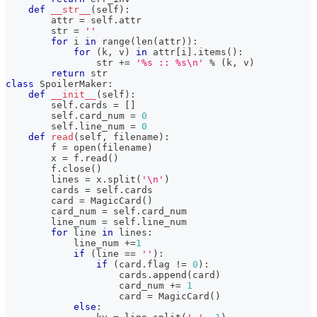
def
__str__
(
self
)
:
        attr 
=
 self
.
attr
str
=
''
for
 i 
in
range
(
len
(
attr
)
)
:
for
(
k
,
 v
)
in
 attr
[
i
]
.
items
(
)
:
str
+=
'%s :: %s\n'
%
(
k
,
 v
)
return
str
class
SpoilerMaker
:
def
__init__
(
self
)
:
        self
.
cards 
=
[
]
        self
.
card_num 
=
0
        self
.
line_num 
=
0
def
read
(
self
,
 filename
)
:
        f 
=
open
(
filename
)
        x 
=
 f
.
read
(
)
        f
.
close
(
)
        lines 
=
 x
.
split
(
'\n'
)
        cards 
=
 self
.
cards
        card 
=
 MagicCard
(
)
        card_num 
=
 self
.
card_num
        line_num 
=
 self
.
line_num
for
 line 
in
 lines
:
            line_num 
+=
1
if
(
line 
==
''
)
:
if
(
card
.
flag 
!=
0
)
:
                    cards
.
append
(
card
)
                    card_num 
+=
1
                    card 
=
 MagicCard
(
)
else
: