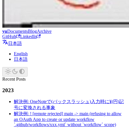
yu
Documents
Blog
Archive
GitHub
LinkedIn
日本語
English
日本語
Recent Posts
2023
解決例: OneNoteで(バックスラッシュ)入力時に¥(円)記
号に変換される事象
解決例: ! [remote rejected] main -> main (refusing to allow
an OAuth App to create or update workflow
`.github/workflows/xxx.yml` without `workflow` scope)