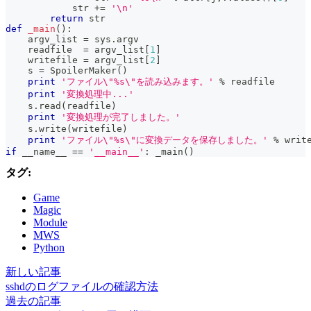
str
+=
'\n'
return
str
def
_main
(
)
:
    argv_list 
=
 sys
.
argv
    readfile  
=
 argv_list
[
1
]
    writefile 
=
 argv_list
[
2
]
    s 
=
 SpoilerMaker
(
)
print
'ファイル\"%s\"を読み込みます。'
%
 readfile
print
'変換処理中...'
    s
.
read
(
readfile
)
print
'変換処理が完了しました。'
    s
.
write
(
writefile
)
print
'ファイル\"%s\"に変換データを保存しました。'
%
 writ
if
 __name__ 
==
'__main__'
:
 _main
(
)
タグ:
Game
Magic
Module
MWS
Python
新しい記事
sshdのログファイルの確認方法
過去の記事