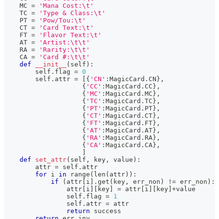
    MC 
=
'Mana Cost:\t'
    TC 
=
'Type & Class:\t'
    PT 
=
'Pow/Tou:\t'
    CT 
=
'Card Text:\t'
    FT 
=
'Flavor Text:\t'
    AT 
=
'Artist:\t\t'
    RA 
=
'Rarity:\t\t'
    CA 
=
'Card #:\t\t'
def
__init__
(
self
)
:
        self
.
flag 
=
0
        self
.
attr 
=
[
{
'CN'
:
MagicCard
.
CN
}
,
{
'CC'
:
MagicCard
.
CC
}
,
{
'MC'
:
MagicCard
.
MC
}
,
{
'TC'
:
MagicCard
.
TC
}
,
{
'PT'
:
MagicCard
.
PT
}
,
{
'CT'
:
MagicCard
.
CT
}
,
{
'FT'
:
MagicCard
.
FT
}
,
{
'AT'
:
MagicCard
.
AT
}
,
{
'RA'
:
MagicCard
.
RA
}
,
{
'CA'
:
MagicCard
.
CA
}
,
]
def
set_attr
(
self
,
 key
,
 value
)
:
        attr 
=
 self
.
attr
for
 i 
in
range
(
len
(
attr
)
)
:
if
(
attr
[
i
]
.
get
(
key
,
 err_non
)
!=
 err_non
)
:
                attr
[
i
]
[
key
]
=
 attr
[
i
]
[
key
]
+
value
                self
.
flag 
=
1
                self
.
attr 
=
 attr
return
 success
return
 err_inv