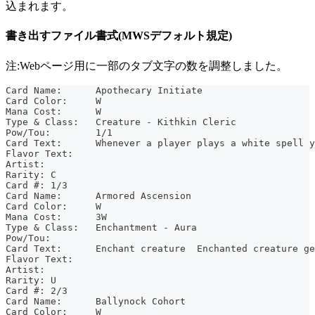
込まれます。
書き出すファイル書式(MWSデフォルト規定)
注:Webページ用に一部のタブ文字の数を調整しました。
Card Name:	Apothecary Initiate
Card Color:	W
Mana Cost:	W
Type & Class:	Creature - Kithkin Cleric
Pow/Tou:	1/1
Card Text:	Whenever a player plays a white s
Flavor Text:
Artist:
Rarity:	C
Card #:	1/3
Card Name:	Armored Ascension
Card Color:	W
Mana Cost:	3W
Type & Class:	Enchantment - Aura
Pow/Tou:
Card Text:	Enchant creature  Enchanted crea
Flavor Text:
Artist:
Rarity:	U
Card #:	2/3
Card Name:	Ballynock Cohort
Card Color:	W