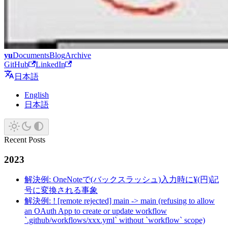
yu
Documents
Blog
Archive
GitHub
LinkedIn
日本語
English
日本語
Recent Posts
2023
解決例: OneNoteで(バックスラッシュ)入力時に¥(円)記
号に変換される事象
解決例: ! [remote rejected] main -> main (refusing to allow
an OAuth App to create or update workflow
`.github/workflows/xxx.yml` without `workflow` scope)