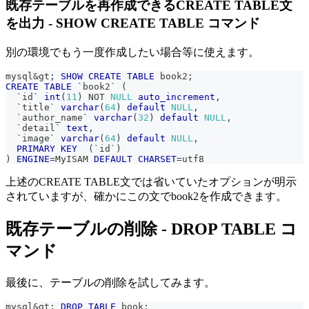
既存テーブルを再作成できるCREATE TABLE文
を出力 - SHOW CREATE TABLE コマンド
別の環境でもう一度作成したい場合等に使えます。
mysql
&
gt
;
SHOW
CREATE
TABLE
 book2
;
CREATE
TABLE
`
book2
`
(
`
id
`
int
(
11
)
NOT
NULL
auto_increment
,
`
title
`
varchar
(
64
)
default
NULL
,
`
author_name
`
varchar
(
32
)
default
NULL
,
`
detail
`
text
,
`
image
`
varchar
(
64
)
default
NULL
,
PRIMARY
KEY
(
`
id
`
)
)
ENGINE
=
MyISAM 
DEFAULT
CHARSET
=
utf8
上述のCREATE TABLE文では省いていたオプションが明示
されていますが、確かにこの文でbook2を作成できます。
既存テーブルの削除 - DROP TABLE コ
マンド
最後に、テーブルの削除を試してみます。
mysql
&
gt
;
DROP
TABLE
 book
;