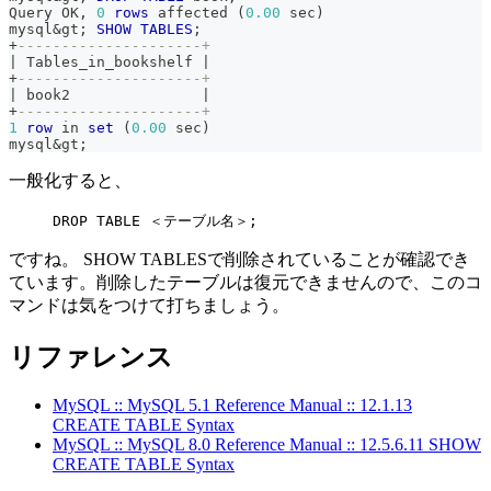
Query OK
,
0
rows
 affected 
(
0.00
 sec
)
mysql
&
gt
;
SHOW
TABLES
;
+
---------------------+
|
 Tables_in_bookshelf 
|
+
---------------------+
|
 book2               
|
+
---------------------+
1
row
in
set
(
0.00
 sec
)
mysql
&
gt
;
一般化すると、
DROP TABLE ＜テーブル名＞;
ですね。 SHOW TABLESで削除されていることが確認でき
ています。削除したテーブルは復元できませんので、このコ
マンドは気をつけて打ちましょう。
リファレンス
MySQL :: MySQL 5.1 Reference Manual :: 12.1.13
CREATE TABLE Syntax
MySQL :: MySQL 8.0 Reference Manual :: 12.5.6.11 SHOW
CREATE TABLE Syntax