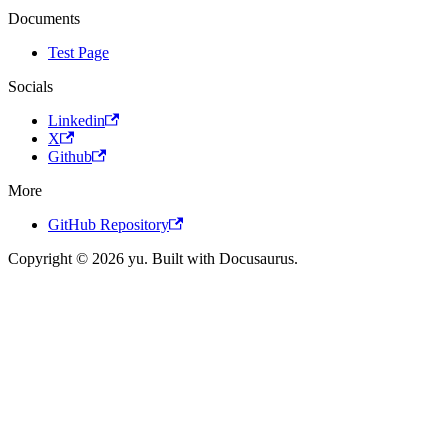
Documents
Test Page
Socials
Linkedin
X
Github
More
GitHub Repository
Copyright © 2026 yu. Built with Docusaurus.