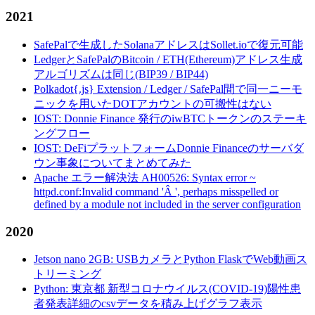
2021
SafePalで生成したSolanaアドレスはSollet.ioで復元可能
LedgerとSafePalのBitcoin / ETH(Ethereum)アドレス生成
アルゴリズムは同じ(BIP39 / BIP44)
Polkadot{.js} Extension / Ledger / SafePal間で同一ニーモ
ニックを用いたDOTアカウントの可搬性はない
IOST: Donnie Finance 発行のiwBTCトークンのステーキ
ングフロー
IOST: DeFiプラットフォームDonnie Financeのサーバダ
ウン事象についてまとめてみた
Apache エラー解決法 AH00526: Syntax error ~
httpd.conf:Invalid command 'Â ', perhaps misspelled or
defined by a module not included in the server configuration
2020
Jetson nano 2GB: USBカメラとPython FlaskでWeb動画ス
トリーミング
Python: 東京都 新型コロナウイルス(COVID-19)陽性患
者発表詳細のcsvデータを積み上げグラフ表示