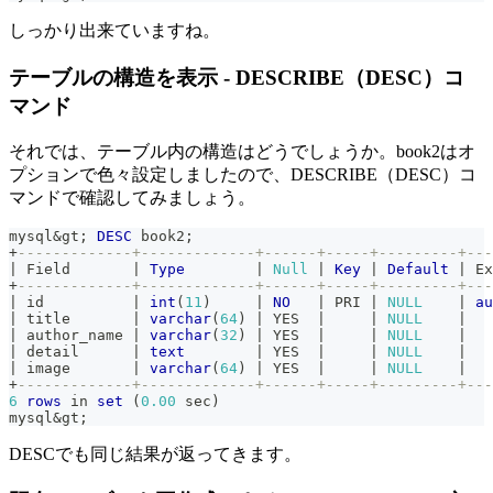
しっかり出来ていますね。
テーブルの構造を表示 - DESCRIBE（DESC）コ
マンド
それでは、テーブル内の構造はどうでしょうか。book2はオ
プションで色々設定しましたので、DESCRIBE（DESC）コ
マンドで確認してみましょう。
mysql
&
gt
;
DESC
 book2
;
+
-------------+-------------+------+-----+---------+---
|
 Field       
|
Type
|
Null
|
Key
|
Default
|
 Ex
+
-------------+-------------+------+-----+---------+---
|
 id          
|
int
(
11
)
|
NO
|
 PRI 
|
NULL
|
au
|
 title       
|
varchar
(
64
)
|
 YES  
|
|
NULL
|
|
 author_name 
|
varchar
(
32
)
|
 YES  
|
|
NULL
|
|
 detail      
|
text
|
 YES  
|
|
NULL
|
|
 image       
|
varchar
(
64
)
|
 YES  
|
|
NULL
|
+
-------------+-------------+------+-----+---------+---
6
rows
in
set
(
0.00
 sec
)
mysql
&
gt
;
DESCでも同じ結果が返ってきます。