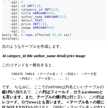
-
&
gt
;
(
-
&
gt
;
 id 
INT
(
11
)
,
-
&
gt
;
 category_id 
INT
(
11
)
,
-
&
gt
;
 title 
VARCHAR
(
64
)
,
-
&
gt
;
 author_name 
VARCHAR
(
32
)
,
-
&
gt
;
 detail 
TEXT
,
-
&
gt
;
 price 
INT
(
11
)
,
-
&
gt
;
 image 
VARCHAR
(
64
)
-
&
gt
;
)
;
Query OK
,
0
rows
 affected 
(
0.09
 sec
)
mysql
&
gt
;
次のようなテーブルを作成します。
id
category_id
title
author_name
detail
price
image
このコマンドを一般化すると、
CREATE TABLE ＜テーブル名＞ ( ＜列名1＞ ＜データ型
＞, ＜列名2＞ ＜データ型＞, ... );
です。 ちなみに、ここでのidやtitleは列名といいテーブルの
縦1列
の属性名で、この
列はフィールド、カラム(column)
と
も言います。また、テーブルの
横1列
は
行
と言い、この
行は
レコード、ロウ(row)
とも言います。 ＜テーブル名＞の前に
IF NOT EXISTS
を付けると、DB中に＜テーブル名＞が
ない