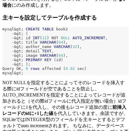
場合
にのみ作成します。
主キーを設定してテーブルを作成する
mysql
&
gt
;
CREATE
TABLE
 book2
-
&
gt
;
(
-
&
gt
;
 id 
INT
(
11
)
NOT
NULL
AUTO_INCREMENT
,
-
&
gt
;
 title 
VARCHAR
(
64
)
,
-
&
gt
;
 author_name 
VARCHAR
(
32
)
,
-
&
gt
;
 detail 
TEXT
,
-
&
gt
;
 image 
VARCHAR
(
64
)
,
-
&
gt
;
PRIMARY
KEY
(
id
)
-
&
gt
;
)
;
Query OK
,
0
rows
 affected 
(
0.02
 sec
)
mysql
&
gt
;
NOT NULLを指定することによってそのレコードを挿入す
る際にidフィールドが空であることを防止し、
AUTO_INCREMENTを指定することによってレコードが追
加されると（その際idフィールに代入指定が無い場合）idフ
ィールドに1を代入し、その後もレコード追加の度に
前挿入
レコードのidに+1した値
を代入していきます。余談ですが、
SQLiteではINTEGER型のフィールドを主キーとするとデフ
ォルトでauto incrementされます。 ちなみに、データベース