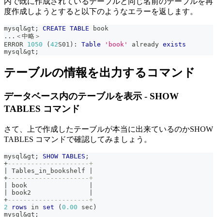
内で既に作成されているテーブルと同じ名前のテーブルを再
度作成しようとすると以下のようなエラーを返します。
mysql
&
gt
;
CREATE
TABLE
 book
.
.
.
＜中略＞
ERROR 
1050
(
42
S01
)
: 
Table
'book'
 already 
exists
mysql
&
gt
;
テーブルの情報を出力するコマンド
データベース内のテーブルを表示 - SHOW
TABLES コマンド
さて、上で作成したテーブルが本当に出来ているのかSHOW
TABLES コマンドで確認してみましょう。
mysql
&
gt
;
SHOW
TABLES
;
+
---------------------+
|
 Tables_in_bookshelf 
|
+
---------------------+
|
 book                
|
|
 book2               
|
+
---------------------+
2
rows
in
set
(
0.00
 sec
)
mysql
&
gt
;