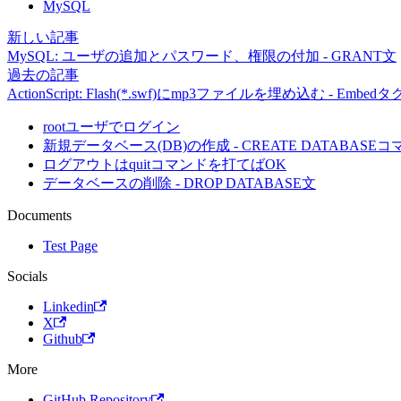
MySQL
新しい記事
MySQL: ユーザの追加とパスワード、権限の付加 - GRANT文
過去の記事
ActionScript: Flash(*.swf)にmp3ファイルを埋め込む - Embedタ
rootユーザでログイン
新規データベース(DB)の作成 - CREATE DATABASE
ログアウトはquitコマンドを打てばOK
データベースの削除 - DROP DATABASE文
Documents
Test Page
Socials
Linkedin
X
Github
More
GitHub Repository