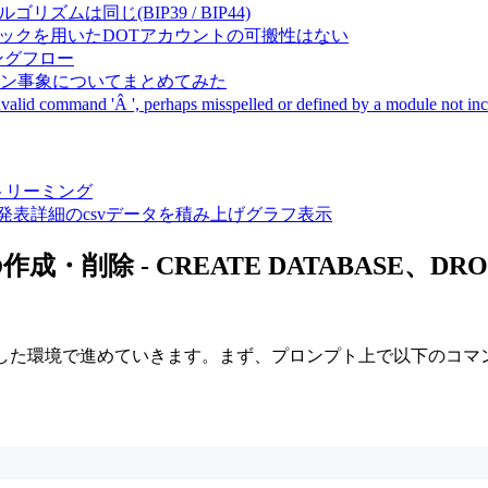
成アルゴリズムは同じ(BIP39 / BIP44)
Pal間で同一ニーモニックを用いたDOTアカウントの可搬性はない
ーキングフロー
サーバダウン事象についてまとめてみた
ommand 'Â ', perhaps misspelled or defined by a module not includ
動画ストリーミング
陽性患者発表詳細のcsvデータを積み上げグラフ表示
削除 - CREATE DATABASE、DROP
ス設定した環境で進めていきます。まず、プロンプト上で以下のコマ