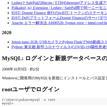
LedgerとSafePalのBitcoin / ETH(Ethereum)アドレス生
Polkadot{.js} Extension / Ledger / Safe
IOST: Donnie Finance 発行のiwBTCトークンのステ
IOST: DeFiプラットフォームDonnie Financeの
Apache エラー解決法 AH00526: Syntax error ~ httpd.conf:Invalid c
2020
Jetson nano 2GB: USBカメラとPython FlaskでWeb
Python: 東京都 新型コロナウイルス(COVID-19)
MySQL: ログインと新規データベースの作成・
2008年10月9日
·
約2分
Windowsに開発用のMySQLを新規にインストールとパ
rootユーザでログイン
C:\Users\yukun
>
mysql 
-
u root
mysql
>