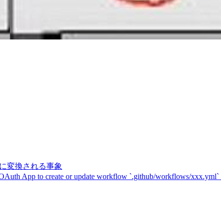
記号に変換される事象
 OAuth App to create or update workflow `.github/workflows/xxx.yml`