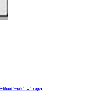
 without `workflow` scope)