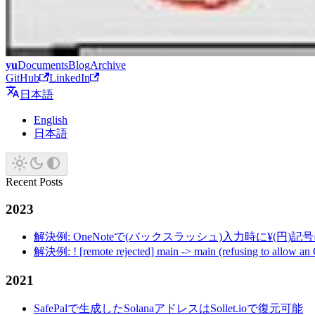
yu
Documents
Blog
Archive
GitHub
LinkedIn
日本語
English
日本語
Recent Posts
2023
解決例: OneNoteで(バックスラッシュ)入力時に¥(円)
解決例: ! [remote rejected] main -> main (refusing to allow an
2021
SafePalで生成したSolanaアドレスはSollet.ioで復元可能