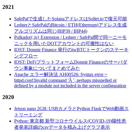
2021
SafePalで生成したSolanaアドレスはSollet.ioで復元可能
LedgerとSafePalのBitcoin / ETH(Ethereum)アドレス生成
アルゴリズムは同じ(BIP39 / BIP44)
Polkadot{.js} Extension / Ledger / SafePal間で同一ニーモ
ニックを用いたDOTアカウントの可搬性はない
IOST: Donnie Finance 発行のiwBTCトークンのステーキ
ングフロー
IOST: DeFiプラットフォームDonnie Financeのサーバダ
ウン事象についてまとめてみた
Apache エラー解決法 AH00526: Syntax error ~
httpd.conf:Invalid command 'Â ', perhaps misspelled or
defined by a module not included in the server configuration
2020
Jetson nano 2GB: USBカメラとPython FlaskでWeb動画ス
トリーミング
Python: 東京都 新型コロナウイルス(COVID-19)陽性患
者発表詳細のcsvデータを積み上げグラフ表示