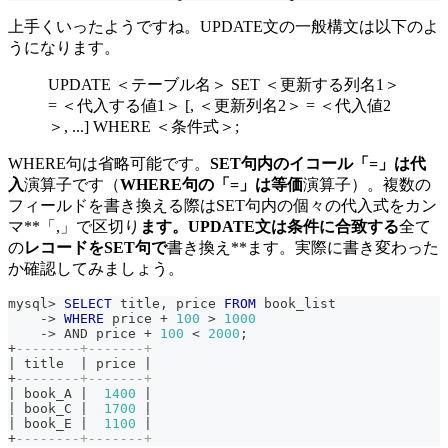
上手くいったようですね。UPDATE文の一般構文は以下のよ
うになります。
UPDATE ＜テーブル名＞ SET ＜更新する列名1＞
= ＜代入する値1＞ [, ＜更新列名2＞ = ＜代入値2
＞, ...] WHERE ＜条件式＞;
WHERE句は省略可能です。
SET句内のイコール「=」は代
入
演算子です（
WHERE句の「=」は等価
演算子）。複数の
フィールドを書き換える際はSET句内の個々の代入式をカン
マ**「,」で区切り
ます。UPDATE文は条件に合致する
全て
の
レコードをSET句で
書き換え**ます。実際に書き変わった
か確認してみましょう。
mysql
>
SELECT
 title
,
 price 
FROM
 book_list
-
>
WHERE
 price 
+
100
>
1000
-
>
AND
 price 
+
100
<
2000
;
+
--------+-------+
|
 title  
|
 price 
|
+
--------+-------+
|
 book_A 
|
1400
|
|
 book_C 
|
1700
|
|
 book_E 
|
1100
|
+
--------+-------+