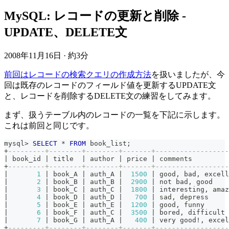
MySQL: レコードの更新と削除 -
UPDATE、DELETE文
2008年11月16日
·
約3分
前回はレコードの検索クエリの作成方法
を扱いましたが、今
回は既存のレコードのフィールド値を更新するUPDATE文
と、レコードを削除するDELETE文の練習をしてみます。
まず、扱うテーブル内のレコードの一覧を下記に示します。
これは前回と同じです。
mysql
>
SELECT
*
FROM
 book_list
;
+
---------+--------+--------+-------+------------------
|
 book_id 
|
 title  
|
 author 
|
 price 
|
 comments         
+
---------+--------+--------+-------+------------------
|
1
|
 book_A 
|
 auth_A 
|
1500
|
 good
,
 bad
,
 excell
|
2
|
 book_B 
|
 auth_B 
|
2900
|
not
 bad
,
 good    
|
3
|
 book_C 
|
 auth_C 
|
1800
|
 interesting
,
 amaz
|
4
|
 book_D 
|
 auth_D 
|
700
|
 sad
,
 depress     
|
5
|
 book_E 
|
 auth_E 
|
1200
|
 good
,
 funny      
|
6
|
 book_F 
|
 auth_C 
|
3500
|
 bored
,
 difficult 
|
7
|
 book_G 
|
 auth_A 
|
400
|
 very good
!
,
 excel
+
---------+--------+--------+-------+------------------