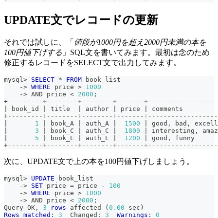
UPDATE文でレコードの更新
それでは試しに、「
値段が1000円を超え2000円未満の本を
100円値下げする
」SQL文を書いてみます。最初は念のため
修正するレコードをSELECT文で出力してみます。
mysql
>
SELECT
*
FROM
 book_list
-
>
WHERE
 price 
>
1000
-
>
AND
 price 
<
2000
;
+
---------+--------+--------+-------+------------------
|
 book_id 
|
 title  
|
 author 
|
 price 
|
 comments         
+
---------+--------+--------+-------+------------------
|
1
|
 book_A 
|
 auth_A 
|
1500
|
 good
,
 bad
,
 excell
|
3
|
 book_C 
|
 auth_C 
|
1800
|
 interesting
,
 amaz
|
5
|
 book_E 
|
 auth_E 
|
1200
|
 good
,
 funny      
+
---------+--------+--------+-------+------------------
次に、UPDATE文で上の本を100円値下げしましょう。
mysql
>
UPDATE
 book_list
-
>
SET
 price 
=
 price 
-
100
-
>
WHERE
 price 
>
1000
-
>
AND
 price 
<
2000
;
Query OK
,
3
rows
 affected 
(
0.00
 sec
)
Rows
matched
: 
3
  Changed: 
3
Warnings
: 
0