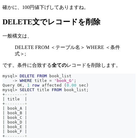
確かに、100円値下げしてありますね。
DELETE文でレコードを削除
一般構文は、
DELETE FROM ＜テーブル名＞ WHERE ＜条件
式＞;
です。条件に合致する
全ての
レコードを削除します。
mysql
>
DELETE
FROM
 book_list
-
>
WHERE
 title 
=
'book_G'
;
Query OK
,
1
row
 affected 
(
0.00
 sec
)
mysql
>
SELECT
 title 
FROM
 book_list
;
+
--------+
|
 title  
|
+
--------+
|
 book_A 
|
|
 book_B 
|
|
 book_C 
|
|
 book_D 
|
|
 book_E 
|
|
 book_F 
|
+
--------+