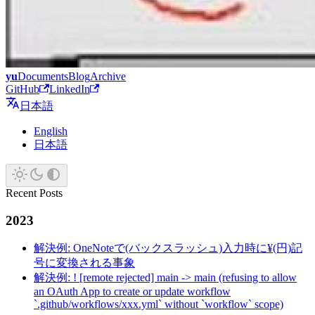
yu
Documents
Blog
Archive
GitHub
LinkedIn
日本語
English
日本語
Recent Posts
2023
解決例: OneNoteで(バックスラッシュ)入力時に¥(円)記
号に変換される事象
解決例: ! [remote rejected] main -> main (refusing to allow
an OAuth App to create or update workflow
`.github/workflows/xxx.yml` without `workflow` scope)