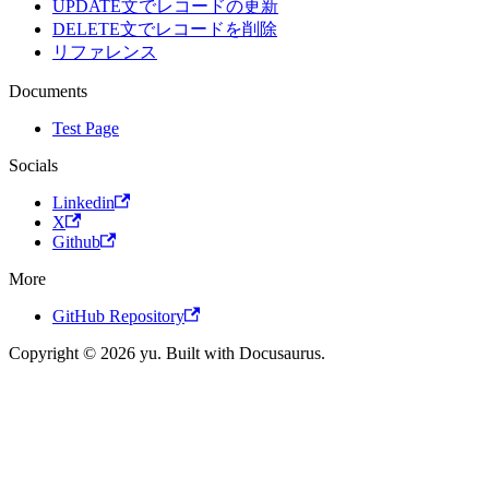
UPDATE文でレコードの更新
DELETE文でレコードを削除
リファレンス
Documents
Test Page
Socials
Linkedin
X
Github
More
GitHub Repository
Copyright © 2026 yu. Built with Docusaurus.