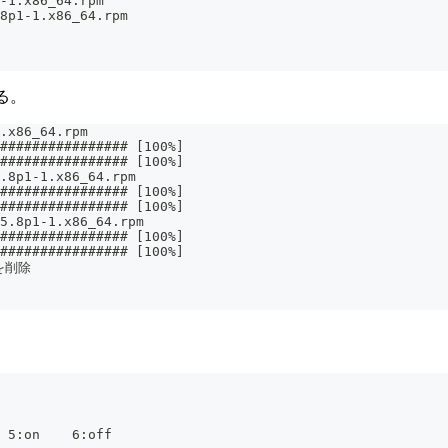
-1.x86_64.rpm
8p1-1.x86_64.rpm
る。
.x86_64.rpm
################ [100%]
################ [100%]
.8p1-1.x86_64.rpm
################ [100%]
################ [100%]
5.8p1-1.x86_64.rpm
################ [100%]
################ [100%]
Mを削除
 5:on    6:off