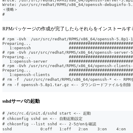
Wrote: /usr/src/redhat/RPMS/x86_64/openssh-server-5.8p1
Wrote: /usr/src/redhat/RPMS/x86_64/openssh-debuginfo-5.
＜後略＞
#
RPMパッケージの作成が完了したらそれらをインストールす
# rpm -Uvh  /usr/src/redhat/RPMS/x86_64/openssh-5.8p1-1
Preparing...                ###########################
   1:openssh                ###########################
# rpm -Uvh /usr/src/redhat/RPMS/x86_64/openssh-server-5
Preparing...                ###########################
   1:openssh-server         ###########################
# rpm -Uvh /usr/src/redhat/RPMS/x86_64/openssh-clients-
Preparing...                ###########################
   1:openssh-clients        ###########################
# rm -f  /usr/src/redhat/RPMS/x86_64/openssh-* <-- RP
# rm -f openssh-5.8p1.tar.gz <-- ダウンロードファイルを削除
sshdサーバの起動
# /etc/rc.d/init.d/sshd start <-- 起動
# chkconfig sshd on <-- 自動起動設定
# chkconfig --list sshd <-- 2-5がonを確認
sshd            0:off   1:off   2:on    3:on    4:on   