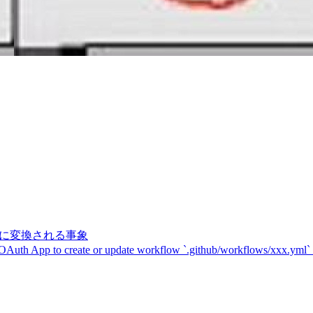
記号に変換される事象
 OAuth App to create or update workflow `.github/workflows/xxx.yml`