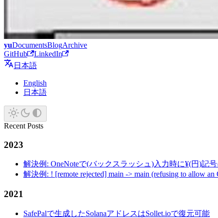
yu
Documents
Blog
Archive
GitHub
LinkedIn
日本語
English
日本語
Recent Posts
2023
解決例: OneNoteで(バックスラッシュ)入力時に¥(円)
解決例: ! [remote rejected] main -> main (refusing to allow an
2021
SafePalで生成したSolanaアドレスはSollet.ioで復元可能