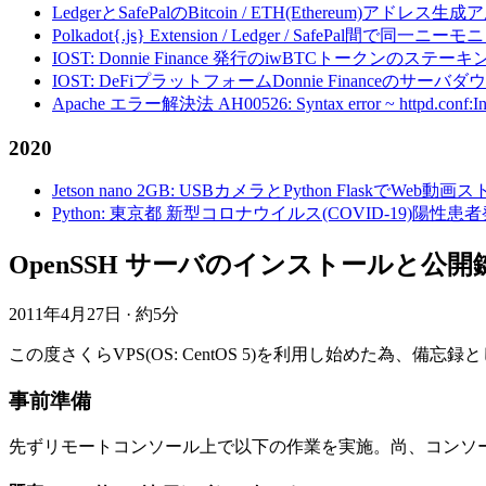
LedgerとSafePalのBitcoin / ETH(Ethereum)アドレス生
Polkadot{.js} Extension / Ledger / Safe
IOST: Donnie Finance 発行のiwBTCトークンのステ
IOST: DeFiプラットフォームDonnie Financeの
Apache エラー解決法 AH00526: Syntax error ~ httpd.conf:Invalid c
2020
Jetson nano 2GB: USBカメラとPython FlaskでWeb
Python: 東京都 新型コロナウイルス(COVID-19)
OpenSSH サーバのインストールと公
2011年4月27日
·
約5分
この度さくらVPS(OS: CentOS 5)を利用し始めた為、備忘
事前準備
先ずリモートコンソール上で以下の作業を実施。尚、コンソールは