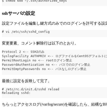
$ chmod 600 ~/.ssh/authorized_keys
sshサーバの設定
設定ファイルを編集し鍵方式のみでのログインを許可する設
# vi /etc/ssh/sshd_config
変更要素、コメント解除行は以下のとおり。
Protocol 2 <-- SSH2のみ
SyslogFacility AUTHPRIV <-- ログファイルをCentOSデフォルト
PermitRootLogin no <-- rootログイン禁止
PasswordAuthentication no <-- パスでのログイン禁止
PermitEmptyPasswords no <-- パスなしログイン禁止
最後に設定を反映して完了。
# /etc/rc.d/init.d/sshd reload
Reloading sshd:                                        
ちらっとアクセスログ(/var/log/secure)を確認した