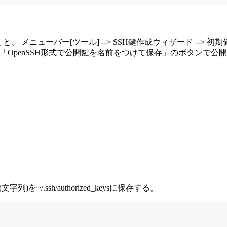
くと、 メニューバー[ツール] --> SSH鍵作成ウィザード -->
「OpenSSH形式で公開鍵を名前をつけて保存」のボタンで公開
)を~/.ssh/authorized_keysに保存する。