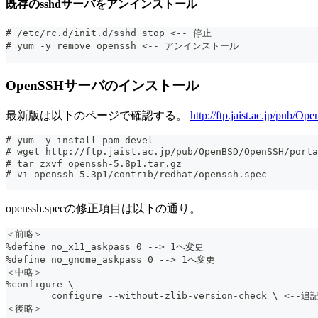
既存のsshdサーバをアンインストール
# /etc/rc.d/init.d/sshd stop <-- 停止
# yum -y remove openssh <-- アンインストール
OpenSSHサーバのインストール
最新版は以下のページで確認する。
http://ftp.jaist.ac.jp/pub/
# yum -y install pam-devel
# wget http://ftp.jaist.ac.jp/pub/OpenBSD/OpenSSH/p
# tar zxvf openssh-5.8p1.tar.gz
# vi openssh-5.3p1/contrib/redhat/openssh.spec
openssh.specの修正項目は以下の通り。
＜前略＞
%define no_x11_askpass 0 --> 1へ変更
%define no_gnome_askpass 0 --> 1へ変更
＜中略＞
%configure \
	configure --without-zlib-version-check \ <--追
＜後略＞