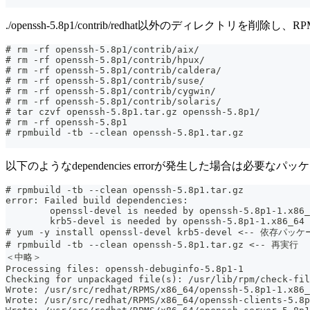
./openssh-5.8p1/contrib/redhat以外のディレクトリを削
# rm -rf openssh-5.8p1/contrib/aix/
# rm -rf openssh-5.8p1/contrib/hpux/
# rm -rf openssh-5.8p1/contrib/caldera/
# rm -rf openssh-5.8p1/contrib/suse/
# rm -rf openssh-5.8p1/contrib/cygwin/
# rm -rf openssh-5.8p1/contrib/solaris/
# tar czvf openssh-5.8p1.tar.gz openssh-5.8p1/
# rm -rf openssh-5.8p1
# rpmbuild -tb --clean openssh-5.8p1.tar.gz
以下のようなdependencies errorが発生した場合は必要なパッケー
# rpmbuild -tb --clean openssh-5.8p1.tar.gz
error: Failed build dependencies:
        openssl-devel is needed by openssh-5.8p1-1.x86_
        krb5-devel is needed by openssh-5.8p1-1.x86_64
# yum -y install openssl-devel krb5-devel <-- 依存
# rpmbuild -tb --clean openssh-5.8p1.tar.gz <-- 再実行
＜中略＞
Processing files: openssh-debuginfo-5.8p1-1
Checking for unpackaged file(s): /usr/lib/rpm/check-fil
Wrote: /usr/src/redhat/RPMS/x86_64/openssh-5.8p1-1.x86_
Wrote: /usr/src/redhat/RPMS/x86_64/openssh-clients-5.8p