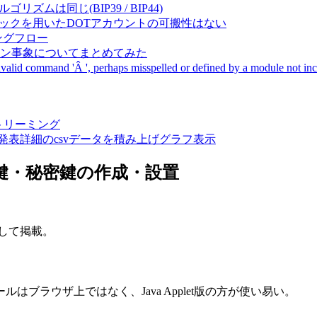
成アルゴリズムは同じ(BIP39 / BIP44)
Pal間で同一ニーモニックを用いたDOTアカウントの可搬性はない
ーキングフロー
サーバダウン事象についてまとめてみた
ommand 'Â ', perhaps misspelled or defined by a module not includ
動画ストリーミング
陽性患者発表詳細のcsvデータを積み上げグラフ表示
開鍵・秘密鍵の作成・設置
録として掲載。
ブラウザ上ではなく、Java Applet版の方が使い易い。