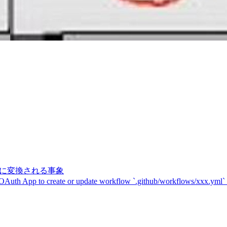
記号に変換される事象
 OAuth App to create or update workflow `.github/workflows/xxx.yml`