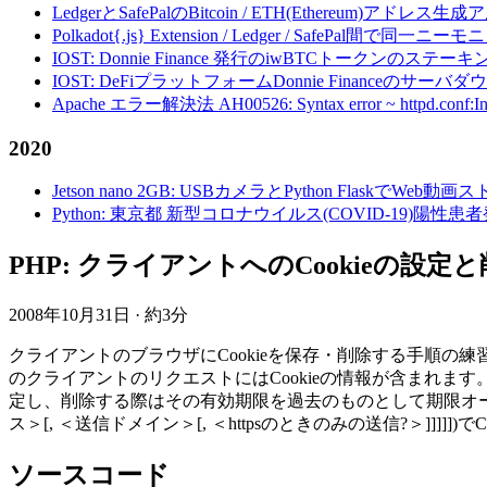
LedgerとSafePalのBitcoin / ETH(Ethereum)アドレス生
Polkadot{.js} Extension / Ledger / Safe
IOST: Donnie Finance 発行のiwBTCトークンのステ
IOST: DeFiプラットフォームDonnie Financeの
Apache エラー解決法 AH00526: Syntax error ~ httpd.conf:Invalid c
2020
Jetson nano 2GB: USBカメラとPython FlaskでWeb
Python: 東京都 新型コロナウイルス(COVID-19)
PHP: クライアントへのCookieの設定と削除 -
2008年10月31日
·
約3分
クライアントのブラウザにCookieを保存・削除する手順の練
のクライアントのリクエストにはCookieの情報が含まれま
定し、削除する際はその有効期限を過去のものとして期限オーバーを装い
ス＞[, ＜送信ドメイン＞[, ＜httpsのときのみの送信?＞]]]
ソースコード