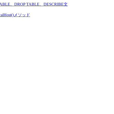
LE、DROP TABLE、DESCRIBE文
calHost()メソッド