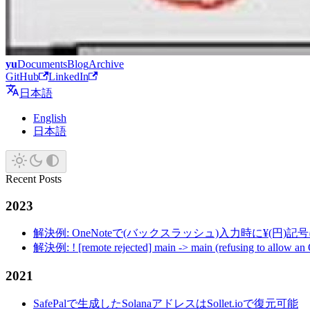
yu
Documents
Blog
Archive
GitHub
LinkedIn
日本語
English
日本語
Recent Posts
2023
解決例: OneNoteで(バックスラッシュ)入力時に¥(円)
解決例: ! [remote rejected] main -> main (refusing to allow an
2021
SafePalで生成したSolanaアドレスはSollet.ioで復元可能