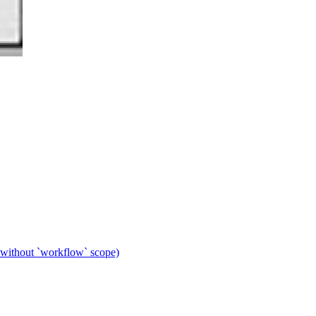
 without `workflow` scope)