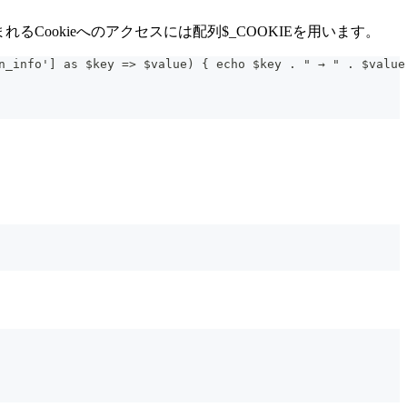
Cookieへのアクセスには配列$_COOKIEを用います。
o'] as $key => $value) { echo $key . " → " . $value