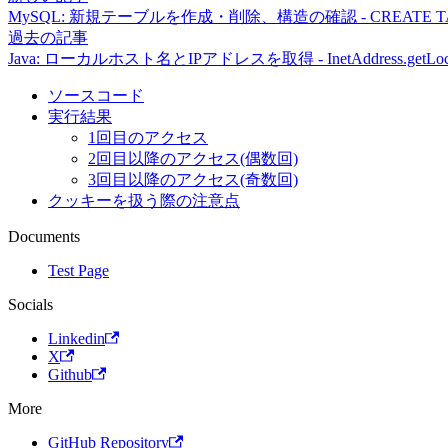
MySQL: 新規テーブルを作成・削除、構造の確認 - CREATE TAB
過去の記事
Java: ローカルホスト名とIPアドレスを取得 - InetAddress.getLo
ソースコード
実行結果
1回目のアクセス
2回目以降のアクセス(偶数回)
3回目以降のアクセス(奇数回)
クッキーを扱う際の注意点
Documents
Test Page
Socials
Linkedin
X
Github
More
GitHub Repository