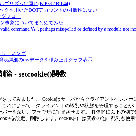
成アルゴリズムは同じ(BIP39 / BIP44)
Pal間で同一ニーモニックを用いたDOTアカウントの可搬性はない
ーキングフロー
サーバダウン事象についてまとめてみた
ommand 'Â ', perhaps misspelled or defined by a module not includ
動画ストリーミング
陽性患者発表詳細のcsvデータを積み上げグラフ表示
 setcookie()関数
習をしてみました。 Cookieはサーバからクライアントへレスポ
す。これによって、クライアントの識別や状態を管理することが出来
、ブラウザに削除させます。 具体的に以下の例では、setcooki
]])でCookieを設定、削除します。cookie名には変数の他に配列