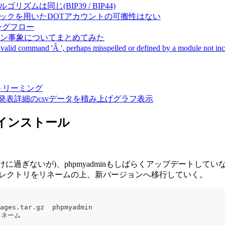
成アルゴリズムは同じ(BIP39 / BIP44)
Pal間で同一ニーモニックを用いたDOTアカウントの可搬性はない
ーキングフロー
サーバダウン事象についてまとめてみた
ommand 'Â ', perhaps misspelled or defined by a module not includ
動画ストリーミング
陽性患者発表詳細のcsvデータを積み上げグラフ表示
ド・インストール
けに過ぎないが)、phpmyadminもしばらくアップデートし
nディレクトリをリネームの上、新バージョンへ移行していく。
-languages.tar.gz  phpmyadmin
をリネーム