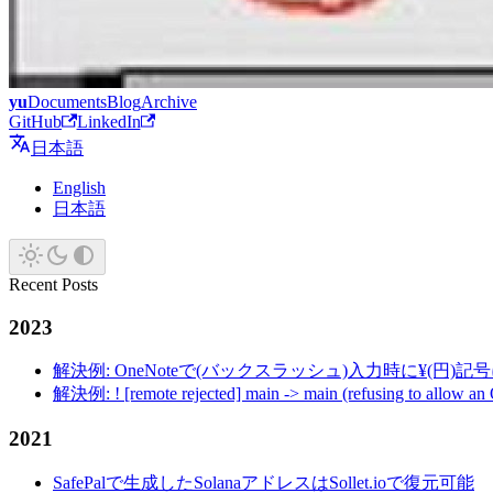
yu
Documents
Blog
Archive
GitHub
LinkedIn
日本語
English
日本語
Recent Posts
2023
解決例: OneNoteで(バックスラッシュ)入力時に¥(円)
解決例: ! [remote rejected] main -> main (refusing to allow an
2021
SafePalで生成したSolanaアドレスはSollet.ioで復元可能