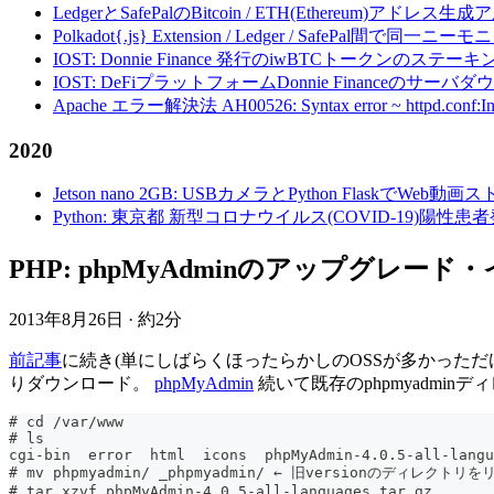
LedgerとSafePalのBitcoin / ETH(Ethereum)アドレス生
Polkadot{.js} Extension / Ledger / Safe
IOST: Donnie Finance 発行のiwBTCトークンのステ
IOST: DeFiプラットフォームDonnie Financeの
Apache エラー解決法 AH00526: Syntax error ~ httpd.conf:Invalid c
2020
Jetson nano 2GB: USBカメラとPython FlaskでWeb
Python: 東京都 新型コロナウイルス(COVID-19)
PHP: phpMyAdminのアップグレー
2013年8月26日
·
約2分
前記事
に続き(単にしばらくほったらかしのOSSが多かっただ
りダウンロード。
phpMyAdmin
続いて既存のphpmyadmi
# cd /var/www
# ls
cgi-bin  error	html  icons  phpMyAdmin-4.0.5-all
# mv phpmyadmin/ _phpmyadmin/ ← 旧versionのディレクトリ
# tar xzvf phpMyAdmin-4.0.5-all-languages.tar.gz