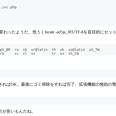
.inc.php
。危うくlocale -aのja_JP.UTF-8を盲目的にセットするところだっ
ar  bn	cs  de	en_GB  et  fr  hi  hu  it  ko  nb  pl  pt_BR  ru  sk  sr@latin	th  uk	uz@latin  zh_TW
bg  ca	da  el	es     fi  gl  hr  id  ja  lt  nl  pt  ro     si  sl  sv	tr  uz	zh_CN
できればOK。最後にゴミ掃除をすれば完了。拡張機能の無効の
方が良いもんだね。