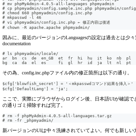
# mv phpMyAdmin-4.0.5-all-languages phpmyadmin
# cp phpmyadmin/config.sample.inc.php phpmyadmin/config
# chmod 660 phpmyadmin/config.inc.php
# mkpasswd -l 46
# vi phpmyadmin/config.inc.php ← 修正内容は後述
# chown -R apache.apache phpmyadmin/
因みに、最近のバージョンのLanguagesの設定は過去とは少々変わったようだ
documentation
# ls phpmyadmin/locale/
その為、config.inc.phpファイル内の修正箇所は以下の通り。
$cfg['blowfish_secret'] = '＜mkpasswdコマンド結果を挿入＞'
$cfg['DefaultLang'] = 'ja';
ここで、実際にブラウザからログイン後、日本語UIが確認
の通りゴミ掃除すれば完了。
# rm -f phpMyAdmin-4.0.5-all-languages.tar.gz
# rm -fr _phpmyadmin/
新バージョンのUIは中々洗練されていてよい。何でも新しい