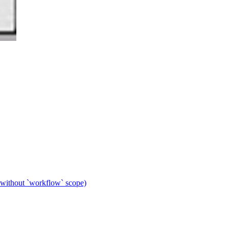
 without `workflow` scope)