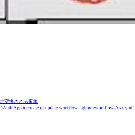
記号に変換される事象
 OAuth App to create or update workflow `.github/workflows/xxx.yml`