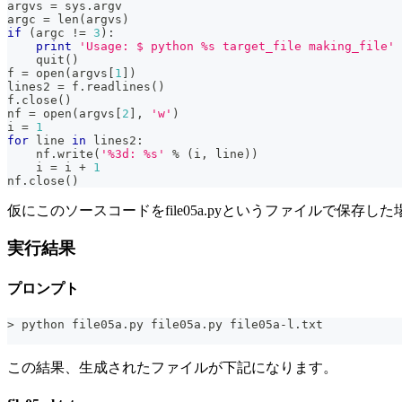
argvs 
=
 sys
.
argv
argc 
=
len
(
argvs
)
if
(
argc 
!=
3
)
:
print
'Usage: $ python %s target_file making_file'
    quit
(
)
f 
=
open
(
argvs
[
1
]
)
lines2 
=
 f
.
readlines
(
)
f
.
close
(
)
nf 
=
open
(
argvs
[
2
]
,
'w'
)
i 
=
1
for
 line 
in
 lines2
:
    nf
.
write
(
'%3d: %s'
%
(
i
,
 line
)
)
    i 
=
 i 
+
1
nf
.
close
(
)
仮にこのソースコードをfile05a.pyというファイルで保
実行結果
プロンプト
> python file05a.py file05a.py file05a-l.txt
この結果、生成されたファイルが下記になります。