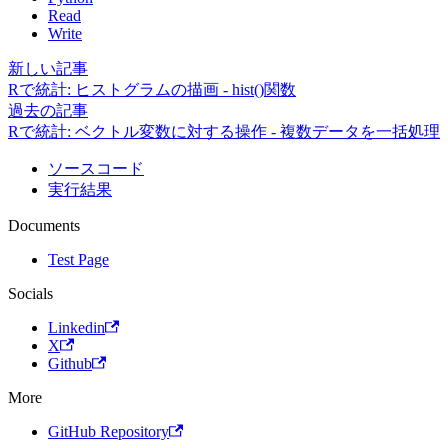
Read
Write
新しい記事
Rで統計: ヒストグラムの描画 - hist()関数
過去の記事
Rで統計: ベクトル変数に対する操作 - 複数データを一括処理
ソースコード
実行結果
Documents
Test Page
Socials
Linkedin
X
Github
More
GitHub Repository