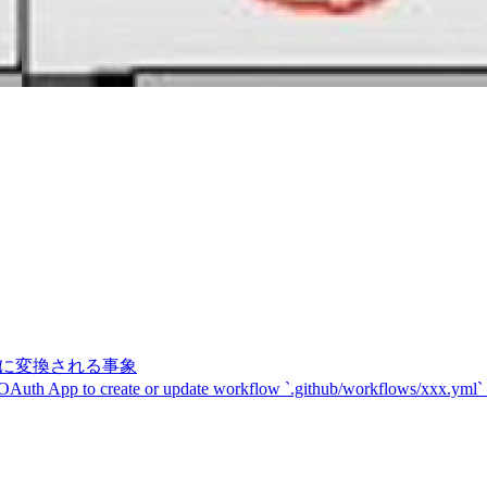
記号に変換される事象
 OAuth App to create or update workflow `.github/workflows/xxx.yml`