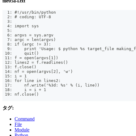
file05a-l.txt
  1: #!/usr/bin/python
  2: # coding: UTF-8
  3:
  4: import sys
  5:
  6: argvs = sys.argv
  7: argc = len(argvs)
  8: if (argc != 3):
  9:     print 'Usage: $ python %s target_file making_f
 10:     quit()
 11: f = open(argvs[1])
 12: lines2 = f.readlines()
 13: f.close()
 14: nf = open(argvs[2], 'w')
 15: i = 1
 16: for line in lines2:
 17:     nf.write('%3d: %s' % (i, line))
 18:     i = i + 1
 19: nf.close()
タグ:
Command
File
Module
Python