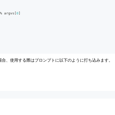
%
 argvs
[
0
]
存した場合、使用する際はプロンプトに以下のように打ち込みます。