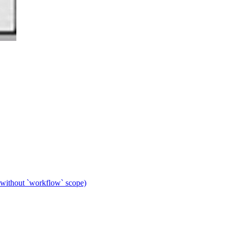
 without `workflow` scope)