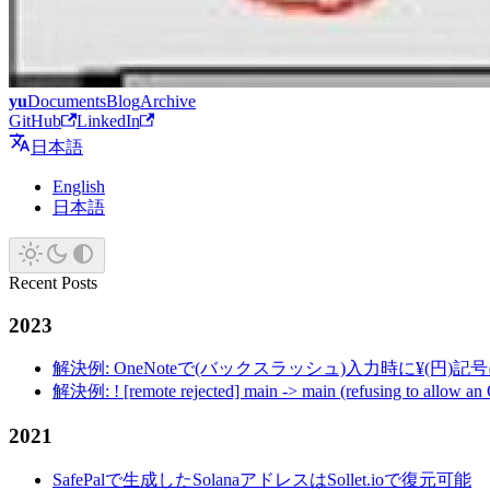
yu
Documents
Blog
Archive
GitHub
LinkedIn
日本語
English
日本語
Recent Posts
2023
解決例: OneNoteで(バックスラッシュ)入力時に¥(円)
解決例: ! [remote rejected] main -> main (refusing to allow an
2021
SafePalで生成したSolanaアドレスはSollet.ioで復元可能