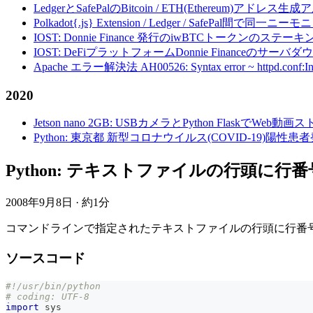
LedgerとSafePalのBitcoin / ETH(Ethereum)アドレス生
Polkadot{.js} Extension / Ledger / Safe
IOST: Donnie Finance 発行のiwBTCトークンのステ
IOST: DeFiプラットフォームDonnie Financeの
Apache エラー解決法 AH00526: Syntax error ~ httpd.conf:Invalid c
2020
Jetson nano 2GB: USBカメラとPython FlaskでWeb
Python: 東京都 新型コロナウイルス(COVID-19)
Python: テキストファイルの行頭に行
2008年9月8日
·
約1分
コマンドラインで指定されたテキストファイルの行頭に行番
ソースコード
#!/usr/bin/python
# coding: UTF-8
import
 sys