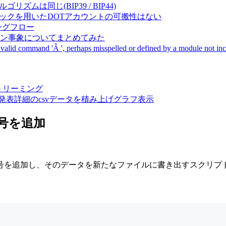
成アルゴリズムは同じ(BIP39 / BIP44)
Pal間で同一ニーモニックを用いたDOTアカウントの可搬性はない
ーキングフロー
サーバダウン事象についてまとめてみた
ommand 'Â ', perhaps misspelled or defined by a module not includ
動画ストリーミング
陽性患者発表詳細のcsvデータを積み上げグラフ表示
番号を追加
号を追加し、そのデータを新たなファイルに書き出すスクリプ