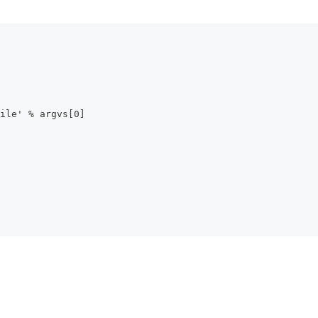
ile' % argvs[0]