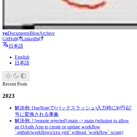
yu
Documents
Blog
Archive
GitHub
LinkedIn
日本語
English
日本語
Recent Posts
2023
解決例: OneNoteで(バックスラッシュ)入力時に¥(円)記
号に変換される事象
解決例: ! [remote rejected] main -> main (refusing to allow
an OAuth App to create or update workflow
`.github/workflows/xxx.yml` without `workflow` scope)