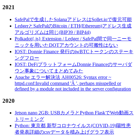
2021
SafePalで生成したSolanaアドレスはSollet.ioで復元可能
LedgerとSafePalのBitcoin / ETH(Ethereum)アドレス生成
アルゴリズムは同じ(BIP39 / BIP44)
Polkadot{.js} Extension / Ledger / SafePal間で同一ニーモ
ニックを用いたDOTアカウントの可搬性はない
IOST: Donnie Finance 発行のiwBTCトークンのステーキ
ングフロー
IOST: DeFiプラットフォームDonnie Financeのサーバダ
ウン事象についてまとめてみた
Apache エラー解決法 AH00526: Syntax error ~
httpd.conf:Invalid command 'Â ', perhaps misspelled or
defined by a module not included in the server configuration
2020
Jetson nano 2GB: USBカメラとPython FlaskでWeb動画ス
トリーミング
Python: 東京都 新型コロナウイルス(COVID-19)陽性患
者発表詳細のcsvデータを積み上げグラフ表示