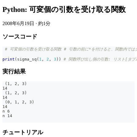
Python: 可変個の引数を受け取る関数
2008年6月19日
·
約1分
ソースコード
# 可変個の引数を受け取る関数 # 引数の前に*を付けると、関数内ではタプルとして受け取る 
print
(
sigma_sq
(
1
,
2
,
3
)
)
# 関数呼び出し側の引数: リスト[タプル]の前に*
実行結果
 (1, 2, 3)
14
 (1, 2, 3)
14
 (0, 1, 2, 3)
14
n 6
n 14
チュートリアル