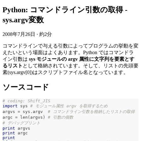
Python: コマンドライン引数の取得 -
sys.argv変数
2008年7月26日
·
約2分
コマンドラインで与える引数によってプログラムの挙動を変
えたいという場面はよくあります。Python ではコマンドラ
イン引数は
sys モジュールの argv 属性に文字列を要素とす
るリスト
として格納されています。そして、リストの先頭要
素(sys.argv[0])はスクリプトファイル名となっています。
ソースコード
# coding: Shift_JIS
import
 sys 
# モジュール属性 argv を取得するため
argvs 
=
 sys
.
argv  
# コマンドライン引数を格納したリストの取得
argc 
=
len
(
argvs
)
# 引数の個数
# デバッグプリント
print
 argvs
print
 argc
print