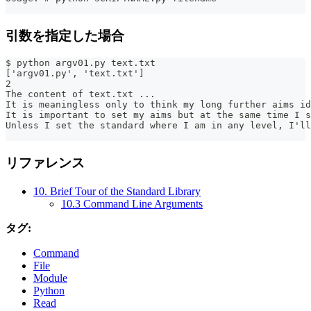
引数を指定した場合
$ python argv01.py text.txt
['argv01.py', 'text.txt']
2
The content of text.txt ...
It is meaningless only to think my long further aims id
It is important to set my aims but at the same time I s
Unless I set the standard where I am in any level, I'll
リファレンス
10. Brief Tour of the Standard Library
10.3 Command Line Arguments
タグ:
Command
File
Module
Python
Read