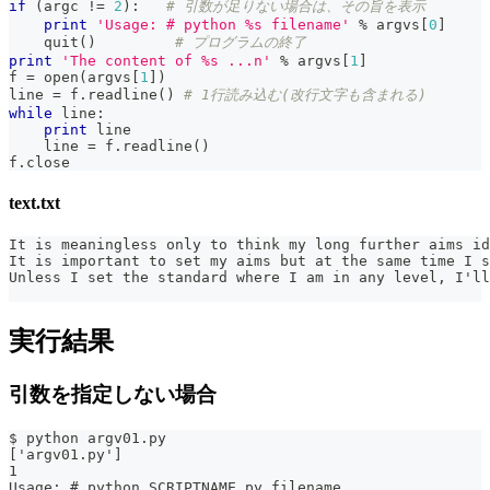
if
(
argc 
!=
2
)
:
# 引数が足りない場合は、その旨を表示
print
'Usage: # python %s filename'
%
 argvs
[
0
]
    quit
(
)
# プログラムの終了
print
'The content of %s ...n'
%
 argvs
[
1
]
f 
=
open
(
argvs
[
1
]
)
line 
=
 f
.
readline
(
)
# 1行読み込む(改行文字も含まれる)
while
 line
:
print
 line
    line 
=
 f
.
readline
(
)
f
.
close
text.txt
It is meaningless only to think my long further aims id
It is important to set my aims but at the same time I s
Unless I set the standard where I am in any level, I'll
実行結果
引数を指定しない場合
$ python argv01.py
['argv01.py']
1
Usage: # python SCRIPTNAME.py filename