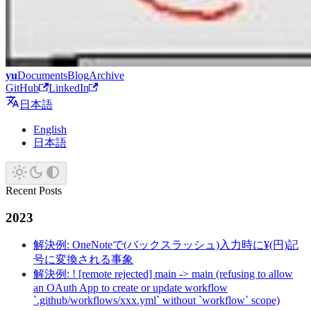
yu
Documents
Blog
Archive
GitHub
LinkedIn
日本語
English
日本語
Recent Posts
2023
解決例: OneNoteで(バックスラッシュ)入力時に¥(円)記
号に変換される事象
解決例: ! [remote rejected] main -> main (refusing to allow
an OAuth App to create or update workflow
`.github/workflows/xxx.yml` without `workflow` scope)