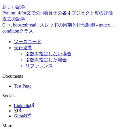
新しい記事
Python: if/for文でのin演算子の各オブジェクト毎の評価
過去の記事
C++, boost::thread : スレッドの同期と排他制御 - mutex、
conditionクラス
ソースコード
実行結果
引数を指定しない場合
引数を指定した場合
リファレンス
Documents
Test Page
Socials
Linkedin
X
Github
More