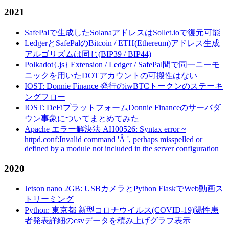
2021
SafePalで生成したSolanaアドレスはSollet.ioで復元可能
LedgerとSafePalのBitcoin / ETH(Ethereum)アドレス生成
アルゴリズムは同じ(BIP39 / BIP44)
Polkadot{.js} Extension / Ledger / SafePal間で同一ニーモ
ニックを用いたDOTアカウントの可搬性はない
IOST: Donnie Finance 発行のiwBTCトークンのステーキ
ングフロー
IOST: DeFiプラットフォームDonnie Financeのサーバダ
ウン事象についてまとめてみた
Apache エラー解決法 AH00526: Syntax error ~
httpd.conf:Invalid command 'Â ', perhaps misspelled or
defined by a module not included in the server configuration
2020
Jetson nano 2GB: USBカメラとPython FlaskでWeb動画ス
トリーミング
Python: 東京都 新型コロナウイルス(COVID-19)陽性患
者発表詳細のcsvデータを積み上げグラフ表示