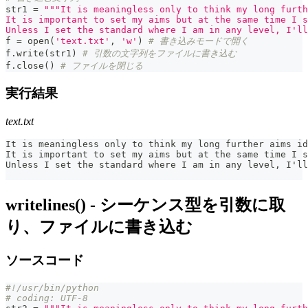
str1 
=
"""It is meaningless only to think my long furth
It is important to set my aims but at the same time I s
Unless I set the standard where I am in any level, I'll
f 
=
open
(
'text.txt'
,
'w'
)
# 書き込みモードで開く
f
.
write
(
str1
)
# 引数の文字列をファイルに書き込む
f
.
close
(
)
# ファイルを閉じる
実行結果
text.txt
It is meaningless only to think my long further aims id
It is important to set my aims but at the same time I s
Unless I set the standard where I am in any level, I'll
writelines() - シーケンス型を引数に取
り、ファイルに書き込む
ソースコード
#!/usr/bin/python
# coding: UTF-8