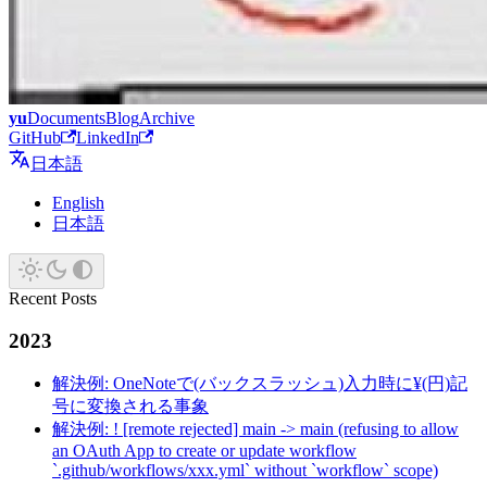
yu
Documents
Blog
Archive
GitHub
LinkedIn
日本語
English
日本語
Recent Posts
2023
解決例: OneNoteで(バックスラッシュ)入力時に¥(円)記
号に変換される事象
解決例: ! [remote rejected] main -> main (refusing to allow
an OAuth App to create or update workflow
`.github/workflows/xxx.yml` without `workflow` scope)