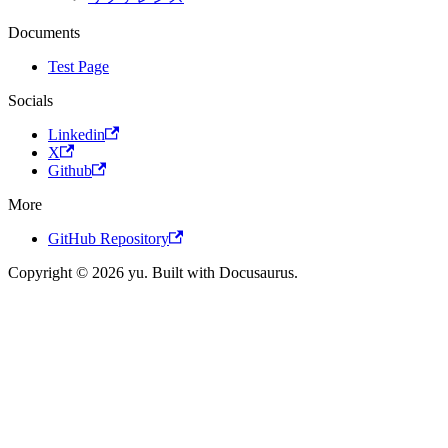
Documents
Test Page
Socials
Linkedin
X
Github
More
GitHub Repository
Copyright © 2026 yu. Built with Docusaurus.