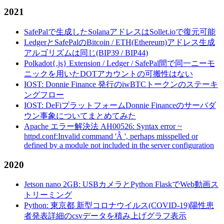
2021
SafePalで生成したSolanaアドレスはSollet.ioで復元可能
LedgerとSafePalのBitcoin / ETH(Ethereum)アドレス生成
アルゴリズムは同じ(BIP39 / BIP44)
Polkadot{.js} Extension / Ledger / SafePal間で同一ニーモ
ニックを用いたDOTアカウントの可搬性はない
IOST: Donnie Finance 発行のiwBTCトークンのステーキ
ングフロー
IOST: DeFiプラットフォームDonnie Financeのサーバダ
ウン事象についてまとめてみた
Apache エラー解決法 AH00526: Syntax error ~
httpd.conf:Invalid command 'Â ', perhaps misspelled or
defined by a module not included in the server configuration
2020
Jetson nano 2GB: USBカメラとPython FlaskでWeb動画ス
トリーミング
Python: 東京都 新型コロナウイルス(COVID-19)陽性患
者発表詳細のcsvデータを積み上げグラフ表示