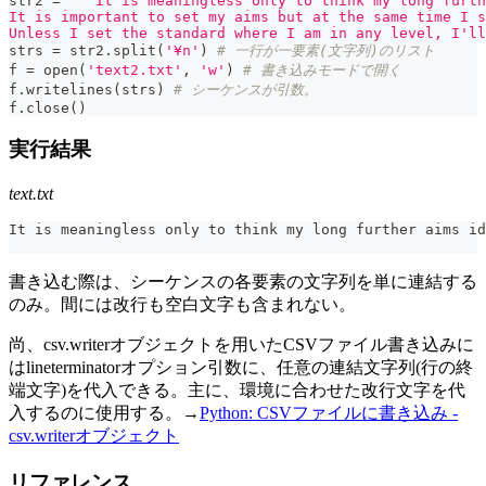
str2 
=
"""It is meaningless only to think my long furth
It is important to set my aims but at the same time I s
Unless I set the standard where I am in any level, I'll
strs 
=
 str2
.
split
(
'¥n'
)
# 一行が一要素(文字列)のリスト
f 
=
open
(
'text2.txt'
,
'w'
)
# 書き込みモードで開く
f
.
writelines
(
strs
)
# シーケンスが引数。
f
.
close
(
)
実行結果
text.txt
It is meaningless only to think my long further aims id
書き込む際は、シーケンスの各要素の文字列を単に連結する
のみ。間には改行も空白文字も含まれない。
尚、csv.writerオブジェクトを用いたCSVファイル書き込みに
はlineterminatorオプション引数に、任意の連結文字列(行の終
端文字)を代入できる。主に、環境に合わせた改行文字を代
入するのに使用する。→
Python: CSVファイルに書き込み -
csv.writerオブジェクト
リファレンス