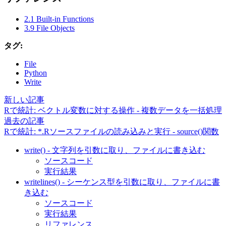
2.1 Built-in Functions
3.9 File Objects
タグ:
File
Python
Write
新しい記事
Rで統計: ベクトル変数に対する操作 - 複数データを一括処理
過去の記事
Rで統計: *.Rソースファイルの読み込みと実行 - source()関数
write() - 文字列を引数に取り、ファイルに書き込む
ソースコード
実行結果
writelines() - シーケンス型を引数に取り、ファイルに書
き込む
ソースコード
実行結果
リファレンス