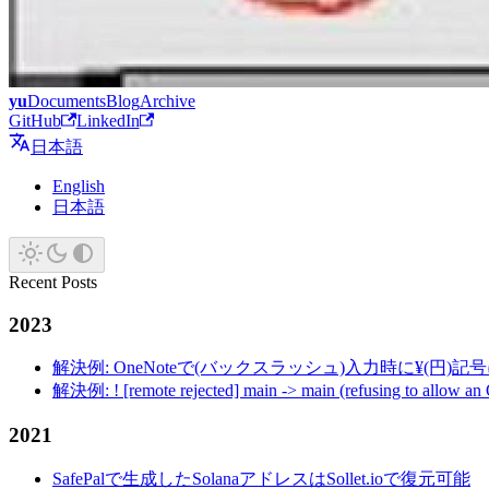
yu
Documents
Blog
Archive
GitHub
LinkedIn
日本語
English
日本語
Recent Posts
2023
解決例: OneNoteで(バックスラッシュ)入力時に¥(円)
解決例: ! [remote rejected] main -> main (refusing to allow an
2021
SafePalで生成したSolanaアドレスはSollet.ioで復元可能