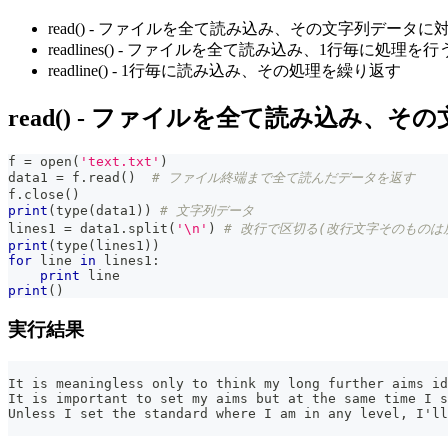
read() - ファイルを全て読み込み、その文字列データ
readlines() - ファイルを全て読み込み、1行毎に処理を行
readline() - 1行毎に読み込み、その処理を繰り返す
read() - ファイルを全て読み込み、
f 
=
open
(
'text.txt'
)
data1 
=
 f
.
read
(
)
# ファイル終端まで全て読んだデータを返す
f
.
close
(
)
print
(
type
(
data1
)
)
# 文字列データ
lines1 
=
 data1
.
split
(
'\n'
)
# 改行で区切る(改行文字そのものは
print
(
type
(
lines1
)
)
for
 line 
in
 lines1
:
print
 line
print
(
)
実行結果
It is meaningless only to think my long further aims id
It is important to set my aims but at the same time I s
Unless I set the standard where I am in any level, I'll