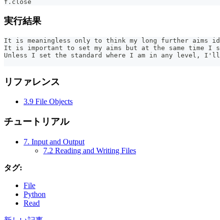
f
.
close
実行結果
It is meaningless only to think my long further aims id
It is important to set my aims but at the same time I s
Unless I set the standard where I am in any level, I'll
リファレンス
3.9 File Objects
チュートリアル
7. Input and Output
7.2 Reading and Writing Files
タグ:
File
Python
Read