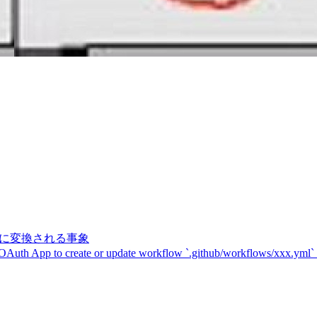
記号に変換される事象
 OAuth App to create or update workflow `.github/workflows/xxx.yml`