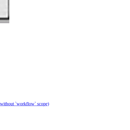
 without `workflow` scope)