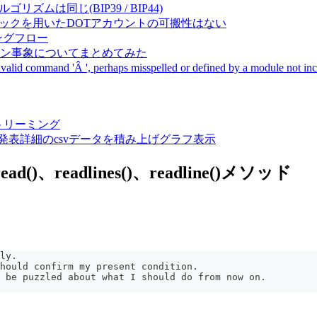
成アルゴリズムは同じ(BIP39 / BIP44)
Pal間で同一ニーモニックを用いたDOTアカウントの可搬性はない
ーキングフロー
サーバダウン事象についてまとめてみた
ommand 'Â ', perhaps misspelled or defined by a module not includ
動画ストリーミング
陽性患者発表詳細のcsvデータを積み上げグラフ表示
)、readlines()、readline()メソッド
ly.
hould confirm my present condition.
 be puzzled about what I should do from now on.