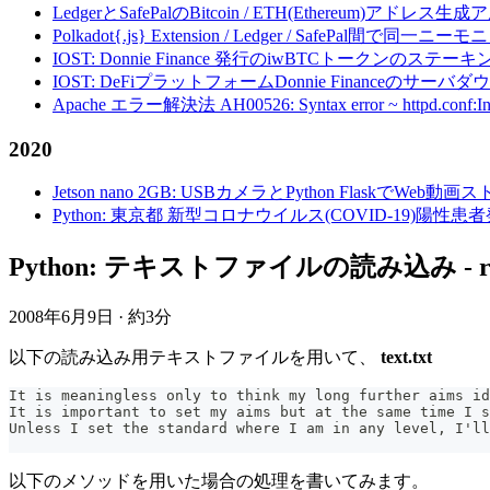
LedgerとSafePalのBitcoin / ETH(Ethereum)アドレス生
Polkadot{.js} Extension / Ledger / Safe
IOST: Donnie Finance 発行のiwBTCトークンのステ
IOST: DeFiプラットフォームDonnie Financeの
Apache エラー解決法 AH00526: Syntax error ~ httpd.conf:Invalid c
2020
Jetson nano 2GB: USBカメラとPython FlaskでWeb
Python: 東京都 新型コロナウイルス(COVID-19)
Python: テキストファイルの読み込み - read(
2008年6月9日
·
約3分
以下の読み込み用テキストファイルを用いて、
text.txt
It is meaningless only to think my long further aims id
It is important to set my aims but at the same time I s
Unless I set the standard where I am in any level, I'll
以下のメソッドを用いた場合の処理を書いてみます。