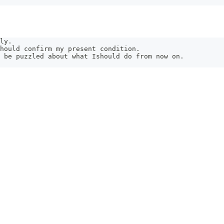
ly.
hould confirm my present condition.
 be puzzled about what Ishould do from now on.