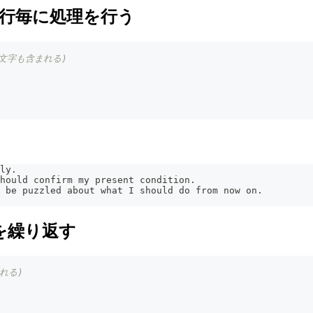
み、1行毎に処理を行う
文字も含まれる)
ly.
hould confirm my present condition.
 be puzzled about what I should do from now on.
処理を繰り返す
れる)