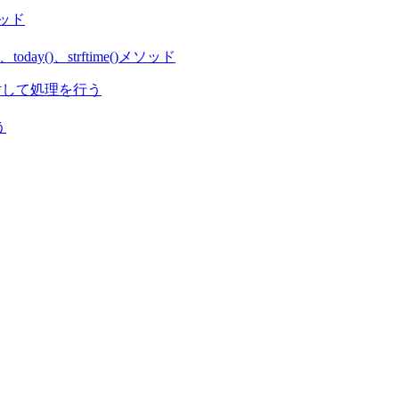
メソッド
day()、strftime()メソッド
に対して処理を行う
う