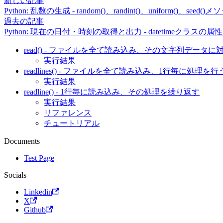
新しい記事
Python: 乱数の生成 - random()、randint()、uniform()、seed()
過去の記事
Python: 現在の日付・時刻の取得と出力 - datetimeクラスの属性、to
read() - ファイルを全て読み込み、その文字列データ
実行結果
readlines() - ファイルを全て読み込み、1行毎に処理を行
実行結果
readline() - 1行毎に読み込み、その処理を繰り返す
実行結果
リファレンス
チュートリアル
Documents
Test Page
Socials
Linkedin
X
Github