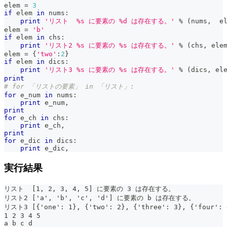
elem 
=
3
if
 elem 
in
 nums
:
print
'リスト  %s に要素の %d は存在する。'
%
(
nums
,
  e
elem 
=
'b'
if
 elem 
in
 chs
:
print
'リスト2 %s に要素の %s は存在する。'
%
(
chs
,
 ele
elem 
=
{
'two'
:
2
}
if
 elem 
in
 dics
:
print
'リスト3 %s に要素の %s は存在する。'
%
(
dics
,
 el
print
# for 「リストの要素」 in 「リスト」:
for
 e_num 
in
 nums
:
print
 e_num
,
print
for
 e_ch 
in
 chs
:
print
 e_ch
,
print
for
 e_dic 
in
 dics
:
print
 e_dic
,
実行結果
リスト  [1, 2, 3, 4, 5] に要素の 3 は存在する。
リスト2 ['a', 'b', 'c', 'd'] に要素の b は存在する。
リスト3 [{'one': 1}, {'two': 2}, {'three': 3}, {'fou
1 2 3 4 5
a b c d