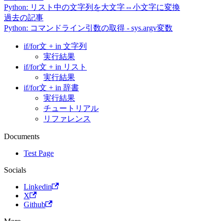
Python: リスト中の文字列を大文字⇔小文字に変換
過去の記事
Python: コマンドライン引数の取得 - sys.argv変数
if/for文 + in 文字列
実行結果
if/for文 + in リスト
実行結果
if/for文 + in 辞書
実行結果
チュートリアル
リファレンス
Documents
Test Page
Socials
Linkedin
X
Github