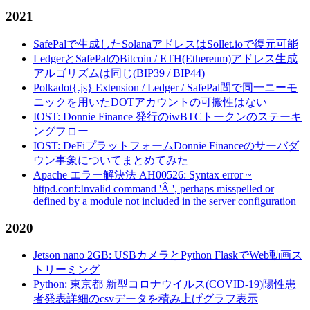
2021
SafePalで生成したSolanaアドレスはSollet.ioで復元可能
LedgerとSafePalのBitcoin / ETH(Ethereum)アドレス生成
アルゴリズムは同じ(BIP39 / BIP44)
Polkadot{.js} Extension / Ledger / SafePal間で同一ニーモ
ニックを用いたDOTアカウントの可搬性はない
IOST: Donnie Finance 発行のiwBTCトークンのステーキ
ングフロー
IOST: DeFiプラットフォームDonnie Financeのサーバダ
ウン事象についてまとめてみた
Apache エラー解決法 AH00526: Syntax error ~
httpd.conf:Invalid command 'Â ', perhaps misspelled or
defined by a module not included in the server configuration
2020
Jetson nano 2GB: USBカメラとPython FlaskでWeb動画ス
トリーミング
Python: 東京都 新型コロナウイルス(COVID-19)陽性患
者発表詳細のcsvデータを積み上げグラフ表示