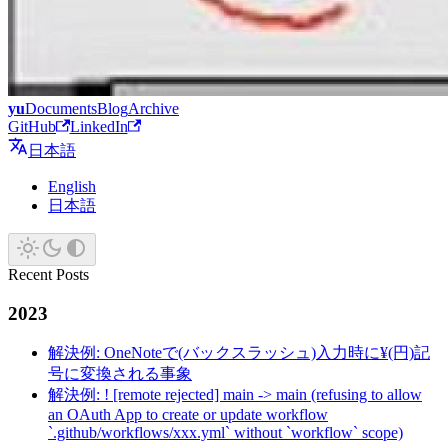
yu
Documents
Blog
Archive
GitHub
LinkedIn
日本語
English
日本語
Recent Posts
2023
解決例: OneNoteで(バックスラッシュ)入力時に¥(円)記
号に変換される事象
解決例: ! [remote rejected] main -> main (refusing to allow
an OAuth App to create or update workflow
`.github/workflows/xxx.yml` without `workflow` scope)