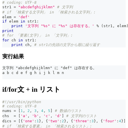
# coding: UTF-8
str1 
=
"abcdefghijklmn"
# 文字列
# if 「検索する文字列」 in 「検索される文字列」:
elem 
=
'def'
if
 elem 
in
 str1
:
print
'文字列 "%s" に "%s" は存在する。'
%
(
str1
,
 elem
print
# for 「要素(文字)」 in 「文字列」:
for
 ch 
in
 str1
:
print
 ch
,
# str1の先頭の文字から順に繰り返す
実行結果
文字列 "abcdefghijklmn" に "def" は存在する。
a b c d e f g h i j k l m n
if/for文 + in リスト
#!/usr/bin/python
# coding: UTF-8
nums 
=
[
1
,
2
,
3
,
4
,
5
]
# 数値のリスト
chs  
=
[
'a'
,
'b'
,
'c'
,
'd'
]
# 文字列のリスト
dics 
=
[
{
'one'
:
1
}
,
{
'two'
:
2
}
,
{
'three'
:
3
}
,
{
'four'
:
4
}
]
# if 「検索する要素」 in 「検索されるリスト」: