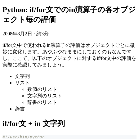
Python: if/for文でのin演算子の各オブジ
ェクト毎の評価
2008年8月2日
·
約3分
if/for文中で使われるin演算子の評価はオブジェクトごとに微
妙に変化します。あやふやなままにしておくのもなんです
し、ここで、以下のオブジェクトに対するif/for文中の評価を
実際に確認してみましょう。
文字列
リスト
数値のリスト
文字列のリスト
辞書のリスト
辞書
if/for文 + in 文字列
#!/usr/bin/python