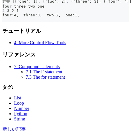
辞書 [{'one': 1}, {'two': 2}, {'three': 3}, {'four
four three two one
4 3 2 1
four:4,  three:3,  two:2,  one:1,
チュートリアル
4. More Control Flow Tools
リファレンス
7. Compound statements
7.1 The if statement
7.3 The for statement
タグ:
List
Loop
Number
Python
String
新しい記事