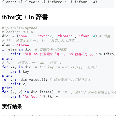
{'one': 1} {'two': 2} {'three': 3} {'four': 4}
if/for文 + in 辞書
#!/usr/bin/python
# coding: UTF-8
dic  
=
{
'one'
:
1
,
'two'
:
2
,
'three'
:
3
,
'four'
:
4
}
# 辞書
# if 「検索するキー」 in 「検索される辞書」:
elem 
=
'three'
if
 elem 
in
 dic
:
# 辞書のキーの検索
print
'辞書 %s に要素の「キー」 %s は存在する。'
%
(
dics
,
print
# for 「辞書のキー」 in 「辞書」:
for
 key 
in
 dic
:
# for key in dic.keys(): と同じ
print
 key
,
print
for
 v 
in
 dic
.
values
(
)
:
# 値を要素として繰り返す
print
 v
,
print
for
(
k
,
 v
)
in
 dic
.
items
(
)
:
# (キー, 値)のタプルを要素として
print
"%s:%s, "
%
(
k
,
 v
)
,
実行結果