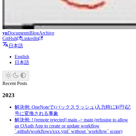
yu
Documents
Blog
Archive
GitHub
LinkedIn
日本語
English
日本語
Recent Posts
2023
解決例: OneNoteで(バックスラッシュ)入力時に¥(円)記
号に変換される事象
解決例: ! [remote rejected] main -> main (refusing to allow
an OAuth App to create or update workflow
`.github/workflows/xxx.yml` without `workflow` scope)