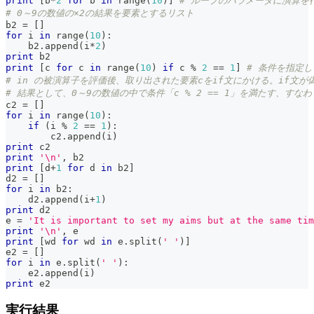
print
[
b
*
2
for
 b 
in
range
(
10
)
]
# ループのパラメータに演算を
# 0～9の数値の×2の結果を要素とするリスト
b2 
=
[
]
for
 i 
in
range
(
10
)
:
    b2
.
append
(
i
*
2
)
print
 b2
print
[
c 
for
 c 
in
range
(
10
)
if
 c 
%
2
==
1
]
# 条件を指定
# in の被演算子を評価後、取り出された要素cをif文にかける。if文
# 結果として、0～9の数値の中で条件「c % 2 == 1」を満たす、す
c2 
=
[
]
for
 i 
in
range
(
10
)
:
if
(
i 
%
2
==
1
)
:
        c2
.
append
(
i
)
print
 c2
print
'\n'
,
 b2
print
[
d
+
1
for
 d 
in
 b2
]
d2 
=
[
]
for
 i 
in
 b2
:
    d2
.
append
(
i
+
1
)
print
 d2
e 
=
'It is important to set my aims but at the same tim
print
'\n'
,
 e
print
[
wd 
for
 wd 
in
 e
.
split
(
' '
)
]
e2 
=
[
]
for
 i 
in
 e
.
split
(
' '
)
:
    e2
.
append
(
i
)
print
 e2
実行結果