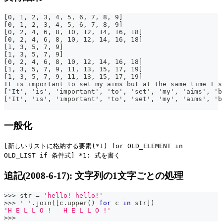
[0, 1, 2, 3, 4, 5, 6, 7, 8, 9]
[0, 1, 2, 3, 4, 5, 6, 7, 8, 9]
[0, 2, 4, 6, 8, 10, 12, 14, 16, 18]
[0, 2, 4, 6, 8, 10, 12, 14, 16, 18]
[1, 3, 5, 7, 9]
[1, 3, 5, 7, 9]
[0, 2, 4, 6, 8, 10, 12, 14, 16, 18]
[1, 3, 5, 7, 9, 11, 13, 15, 17, 19]
[1, 3, 5, 7, 9, 11, 13, 15, 17, 19]
It is important to set my aims but at the same time I s
['It', 'is', 'important', 'to', 'set', 'my', 'aims', 'b
['It', 'is', 'important', 'to', 'set', 'my', 'aims', 'b
一般化
[新しいリストに格納する要素(*1) for OLD_ELEMENT in
OLD_LIST if 条件式] *1: 式を書く
追記(2008-6-17): 文字列の1文字ごとの処理
>>
>
str
=
'hello! hello!'
>>
>
' '
.
join
(
[
c
.
upper
(
)
for
 c 
in
str
]
)
'H E L L O !   H E L L O !'
>>
>