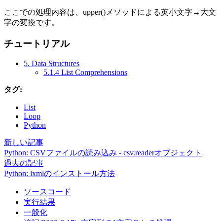
ここでの処理内容は、upper()メソッドによる英小文字→大文
字の変換です。
チュートリアル
5. Data Structures
5.1.4 List Comprehensions
タグ:
List
Loop
Python
新しい記事
Python: CSVファイルの読み込み - csv.readerオブジェクト
過去の記事
Python: lxmlのインストール方法
ソースコード
実行結果
一般化