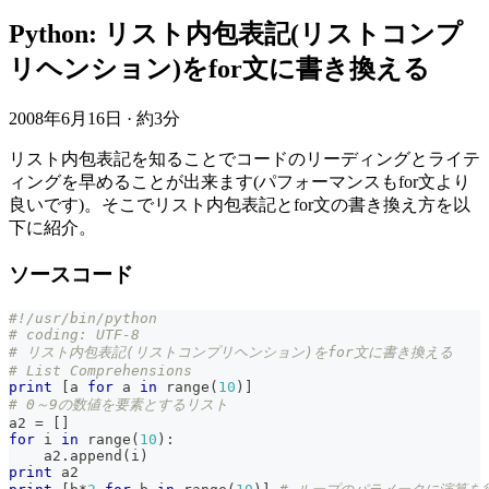
Python: リスト内包表記(リストコンプ
リヘンション)をfor文に書き換える
2008年6月16日
·
約3分
リスト内包表記を知ることでコードのリーディングとライテ
ィングを早めることが出来ます(パフォーマンスもfor文より
良いです)。そこでリスト内包表記とfor文の書き換え方を以
下に紹介。
ソースコード
#!/usr/bin/python
# coding: UTF-8
# リスト内包表記(リストコンプリヘンション)をfor文に書き換える
# List Comprehensions
print
[
a 
for
 a 
in
range
(
10
)
]
# 0～9の数値を要素とするリスト
a2 
=
[
]
for
 i 
in
range
(
10
)
:
    a2
.
append
(
i
)
print
 a2