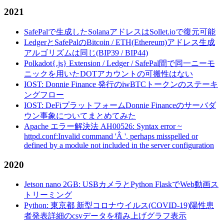
2021
SafePalで生成したSolanaアドレスはSollet.ioで復元可能
LedgerとSafePalのBitcoin / ETH(Ethereum)アドレス生成
アルゴリズムは同じ(BIP39 / BIP44)
Polkadot{.js} Extension / Ledger / SafePal間で同一ニーモ
ニックを用いたDOTアカウントの可搬性はない
IOST: Donnie Finance 発行のiwBTCトークンのステーキ
ングフロー
IOST: DeFiプラットフォームDonnie Financeのサーバダ
ウン事象についてまとめてみた
Apache エラー解決法 AH00526: Syntax error ~
httpd.conf:Invalid command 'Â ', perhaps misspelled or
defined by a module not included in the server configuration
2020
Jetson nano 2GB: USBカメラとPython FlaskでWeb動画ス
トリーミング
Python: 東京都 新型コロナウイルス(COVID-19)陽性患
者発表詳細のcsvデータを積み上げグラフ表示