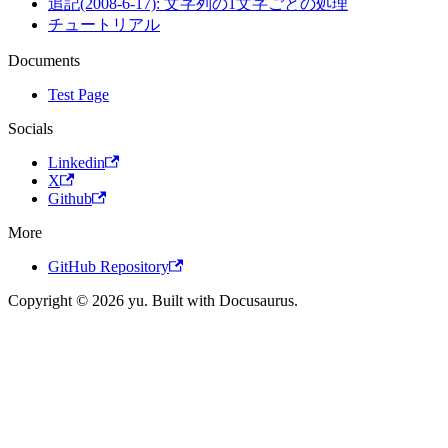
追記(2008-6-17): 文字列の1文字ごとの処理
チュートリアル
Documents
Test Page
Socials
Linkedin
X
Github
More
GitHub Repository
Copyright © 2026 yu. Built with Docusaurus.