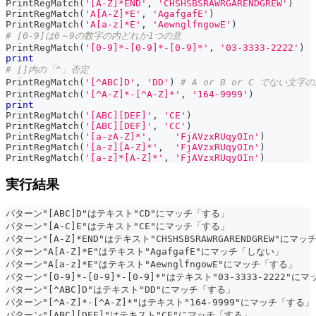
PrintRegMatch
(
'[A-Z]*END'
,
'CHSHSBSRAWRGARENDGREW'
)
PrintRegMatch
(
'A[A-Z]*E'
,
'AgafgafE'
)
PrintRegMatch
(
'A[a-z]*E'
,
'AewnglfngowE'
)
# [0-9]は0～9の数字の内どれか1つの意
PrintRegMatch
(
'[0-9]*-[0-9]*-[0-9]*'
,
'03-3333-2222'
)
print
# []内の「^」否定
PrintRegMatch
(
'[^ABC]D'
,
'DD'
)
# A or B or C でない文
PrintRegMatch
(
'[^A-Z]*-[^A-Z]*'
,
'164-9999'
)
print
PrintRegMatch
(
'[ABC][DEF]'
,
'CE'
)
PrintRegMatch
(
'[ABC][DEF]'
,
'CC'
)
PrintRegMatch
(
'[a-zA-Z]*'
,
'FjAVzxRUqyOIn'
)
PrintRegMatch
(
'[a-z][A-Z]*'
,
'FjAVzxRUqyOIn'
)
PrintRegMatch
(
'[a-z]*[A-Z]*'
,
'FjAVzxRUqyOIn'
)
実行結果
パターン"[ABC]D"はテキスト"CD"にマッチ「する」
パターン"[A-C]E"はテキスト"CE"にマッチ「する」
パターン"[A-Z]*END"はテキスト"CHSHSBSRAWRGARENDGREW"にマ
パターン"A[A-Z]*E"はテキスト"AgafgafE"にマッチ「しない」
パターン"A[a-z]*E"はテキスト"AewnglfngowE"にマッチ「する」
パターン"[0-9]*-[0-9]*-[0-9]*"はテキスト"03-3333-2222"
パターン"[^ABC]D"はテキスト"DD"にマッチ「する」
パターン"[^A-Z]*-[^A-Z]*"はテキスト"164-9999"にマッチ「する」
パターン"[ABC][DEF]"はテキスト"CE"にマッチ「する」