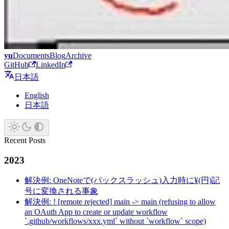
yu
Documents
Blog
Archive
GitHub
LinkedIn
日本語
English
日本語
Recent Posts
2023
解決例: OneNoteで(バックスラッシュ)入力時に¥(円)記
号に変換される事象
解決例: ! [remote rejected] main -> main (refusing to allow
an OAuth App to create or update workflow
`.github/workflows/xxx.yml` without `workflow` scope)