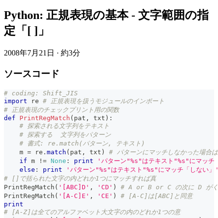
Python: 正規表現の基本 - 文字範囲の指
定「[ ]」
2008年7月21日
·
約3分
ソースコード
# coding: Shift_JIS
import
 re 
# 正規表現を扱うモジュールのインポート
# 正規表現のチェックプリント用の関数
def
PrintRegMatch
(
pat
,
 txt
)
:
# 探索される文字列をテキスト
# 探索する  文字列をパターン
# 書式: re.match(パターン, テキスト)
    m 
=
 re
.
match
(
pat
,
 txt
)
# パターンにマッチしなかった場合は
if
 m 
!=
None
:
print
'パターン"%s"はテキスト"%s"にマッチ
else
:
print
'パターン"%s"はテキスト"%s"にマッチ「しない」
# []で括られた文字の内どれか1つにマッチすれば真
PrintRegMatch
(
'[ABC]D'
,
'CD'
)
# A or B or C の次に D
PrintRegMatch
(
'[A-C]E'
,
'CE'
)
# [A-C]は[ABC]と同意
print
# [A-Z]は全てのアルファベット大文字の内のどれか1つの意