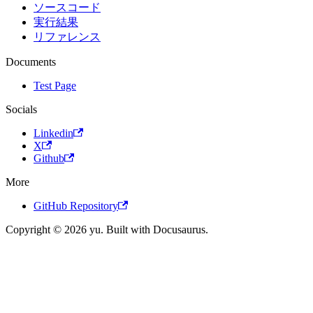
ソースコード
実行結果
リファレンス
Documents
Test Page
Socials
Linkedin
X
Github
More
GitHub Repository
Copyright © 2026 yu. Built with Docusaurus.