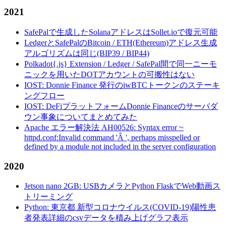
2021
SafePalで生成したSolanaアドレスはSollet.ioで復元可能
LedgerとSafePalのBitcoin / ETH(Ethereum)アドレス生成
アルゴリズムは同じ(BIP39 / BIP44)
Polkadot{.js} Extension / Ledger / SafePal間で同一ニーモ
ニックを用いたDOTアカウントの可搬性はない
IOST: Donnie Finance 発行のiwBTCトークンのステーキ
ングフロー
IOST: DeFiプラットフォームDonnie Financeのサーバダ
ウン事象についてまとめてみた
Apache エラー解決法 AH00526: Syntax error ~
httpd.conf:Invalid command 'Â ', perhaps misspelled or
defined by a module not included in the server configuration
2020
Jetson nano 2GB: USBカメラとPython FlaskでWeb動画ス
トリーミング
Python: 東京都 新型コロナウイルス(COVID-19)陽性患
者発表詳細のcsvデータを積み上げグラフ表示