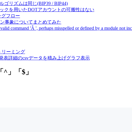
成アルゴリズムは同じ(BIP39 / BIP44)
Pal間で同一ニーモニックを用いたDOTアカウントの可搬性はない
ーキングフロー
サーバダウン事象についてまとめてみた
ommand 'Â ', perhaps misspelled or defined by a module not includ
動画ストリーミング
陽性患者発表詳細のcsvデータを積み上げグラフ表示
」「^」「$」