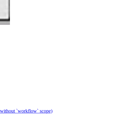
 without `workflow` scope)