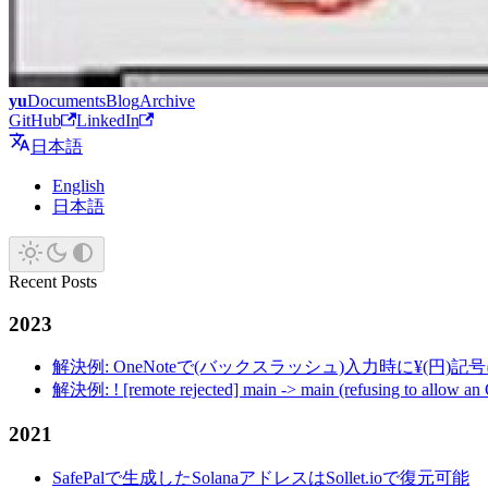
yu
Documents
Blog
Archive
GitHub
LinkedIn
日本語
English
日本語
Recent Posts
2023
解決例: OneNoteで(バックスラッシュ)入力時に¥(円)
解決例: ! [remote rejected] main -> main (refusing to allow an
2021
SafePalで生成したSolanaアドレスはSollet.ioで復元可能