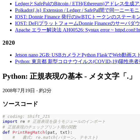
LedgerとSafePalのBitcoin / ETH(Ethereum)アドレス生
Polkadot{.js} Extension / Ledger / Safe
IOST: Donnie Finance 発行のiwBTCトークンのステ
IOST: DeFiプラットフォームDonnie Financeの
Apache エラー解決法 AH00526: Syntax error ~ httpd.conf:Invalid c
2020
Jetson nano 2GB: USBカメラとPython FlaskでWeb
Python: 東京都 新型コロナウイルス(COVID-19)
Python: 正規表現の基本 - メタ文字「.
2008年7月19日
·
約2分
ソースコード
# coding: Shift_JIS
import
 re 
# 正規表現を扱うモジュールのインポート
# 正規表現のチェックプリント用の関数
def
PrintRegMatch
(
pat
,
 txt
)
:
#   書式: re.match(パターン, テキスト)