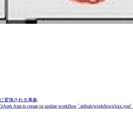
記号に変換される事象
 OAuth App to create or update workflow `.github/workflows/xxx.yml`