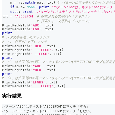
    m 
=
 re
.
match
(
pat
,
 txt
)
# パターンにマッチしなかった場合は
if
 m 
!=
None
:
print
'パターン"%s"はテキスト"%s"にマッチ
else
:
print
'パターン"%s"はテキスト"%s"にマッチ「しない」
txt 
=
'ABCDEFGH'
# 探索される文字列を「テキスト」
# 探索する　文字列を「パターン」
PrintRegMatch
(
'ABC'
,
 txt
)
PrintRegMatch
(
'FGH'
,
 txt
)
print
# メタ文字を用いたマッチング
# 「.」任意の1文字にマッチ
PrintRegMatch
(
'.BCD'
,
 txt
)
PrintRegMatch
(
'....EFGH'
,
 txt
)
PrintRegMatch
(
'...EFGH'
,
 txt
)
print
# 「^」は文字列の先頭にマッチするパターン(MULTILINEフラグを設定
PrintRegMatch
(
'^ABC'
,
 txt
)
PrintRegMatch
(
'^BCD'
,
 txt
)
print
# 「$」は文字列の末尾にマッチするパターン(MULTILINEフラグを設定
PrintRegMatch
(
'EFGH$'
,
 txt
)
PrintRegMatch
(
'....EFGH$'
,
 txt
)
実行結果
パターン"ABC"はテキスト"ABCDEFGH"にマッチ「する」
パターン"FGH"はテキスト"ABCDEFGH"にマッチ「しない」