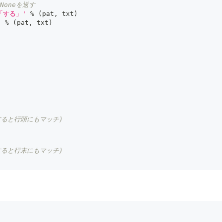
Noneを返す
「する」'
%
(
pat
,
 txt
)
'
%
(
pat
,
 txt
)
すると行頭にもマッチ)
すると行末にもマッチ)