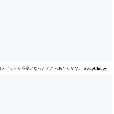
ept()メソッドが不要となったところあたりかな。
tsUdpClnt.py