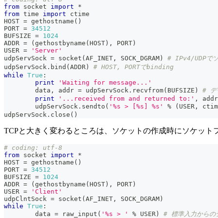
from
 socket 
import
*
from
 time 
import
 ctime
HOST 
=
 gethostname
(
)
PORT 
=
34512
BUFSIZE 
=
1024
ADDR 
=
(
gethostbyname
(
HOST
)
,
 PORT
)
USER 
=
'Server'
udpServSock 
=
 socket
(
AF_INET
,
 SOCK_DGRAM
)
# IPv4/UDP
udpServSock
.
bind
(
ADDR
)
# HOST, PORTでbinding
while
True
:
print
'Waiting for message...'
	data
,
 addr 
=
 udpServSock
.
recvfrom
(
BUFSIZE
)
# 
print
'...received from and returned to:'
,
 addr
	udpServSock
.
sendto
(
'%s > [%s] %s'
%
(
USER
,
 ctim
udpServSock
.
close
(
)
TCPと大きく変わるところは、ソケットの作成時にソケットファミリ
# coding: utf-8
from
 socket 
import
*
HOST 
=
 gethostname
(
)
PORT 
=
34512
BUFSIZE 
=
1024
ADDR 
=
(
gethostbyname
(
HOST
)
,
 PORT
)
USER 
=
'Client'
udpClntSock 
=
 socket
(
AF_INET
,
 SOCK_DGRAM
)
while
True
:
	data 
=
raw_input
(
'%s > '
%
 USER
)
# 標準入力からの