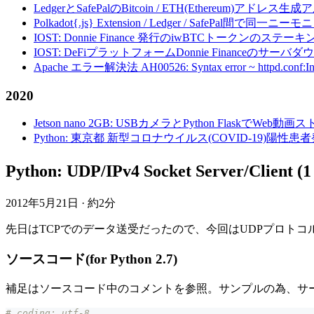
LedgerとSafePalのBitcoin / ETH(Ethereum)アドレス生
Polkadot{.js} Extension / Ledger / Safe
IOST: Donnie Finance 発行のiwBTCトークンのステ
IOST: DeFiプラットフォームDonnie Financeの
Apache エラー解決法 AH00526: Syntax error ~ httpd.conf:Invalid c
2020
Jetson nano 2GB: USBカメラとPython FlaskでWeb
Python: 東京都 新型コロナウイルス(COVID-19)
Python: UDP/IPv4 Socket Server/Client
2012年5月21日
·
約2分
先日はTCPでのデータ送受だったので、今回はUDPプロト
ソースコード(for Python 2.7)
補足はソースコード中のコメントを参照。サンプルの為、サ
# coding: utf-8