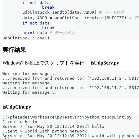
if
not
 data
:
break
	udpClntSock
.
sendto
(
data
,
 ADDR
)
# データ送信
	data
,
 ADDR 
=
 udpClntSock
.
recvfrom
(
BUFSIZE
)
# 
if
not
 data
:
break
print
 data 
# データ出力
udpClntSock
.
close
(
)
実行結果
Windows7 64bit上でスクリプトを実行。
tsUdpServ.py
Waiting for message...
...received from and returned to: ('192.168.11.2', 5817
Waiting for message...
...received from and returned to: ('192.168.11.2', 5817
Waiting for message...
tsUdpClnt.py
C:\pleiades\workspace\pyTest\src>python tsUdpClnt.py
Client > hello
Server > [Sun May 20 12:12:14 2012] hello
Client > world with python network
Server > [Sun May 20 12:12:39 2012] world with python n