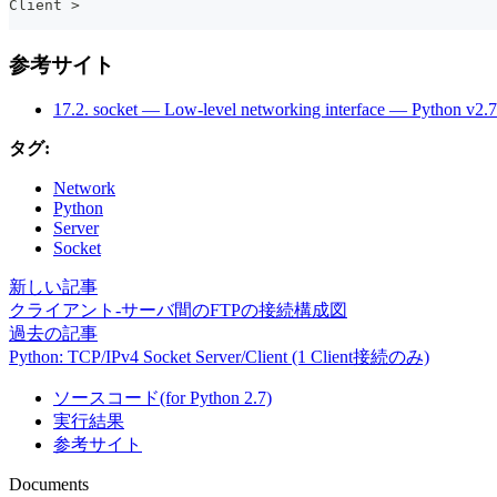
Client >
参考サイト
17.2. socket — Low-level networking interface — Python v2.
タグ:
Network
Python
Server
Socket
新しい記事
クライアント-サーバ間のFTPの接続構成図
過去の記事
Python: TCP/IPv4 Socket Server/Client (1 Client接続のみ)
ソースコード(for Python 2.7)
実行結果
参考サイト
Documents