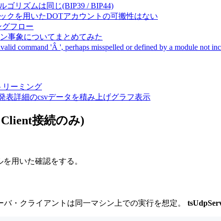
成アルゴリズムは同じ(BIP39 / BIP44)
Pal間で同一ニーモニックを用いたDOTアカウントの可搬性はない
ーキングフロー
サーバダウン事象についてまとめてみた
ommand 'Â ', perhaps misspelled or defined by a module not includ
動画ストリーミング
陽性患者発表詳細のcsvデータを積み上げグラフ表示
 (1 Client接続のみ)
コルを用いた確認をする。
ーバ・クライアントは同一マシン上での実行を想定。
tsUdpSer