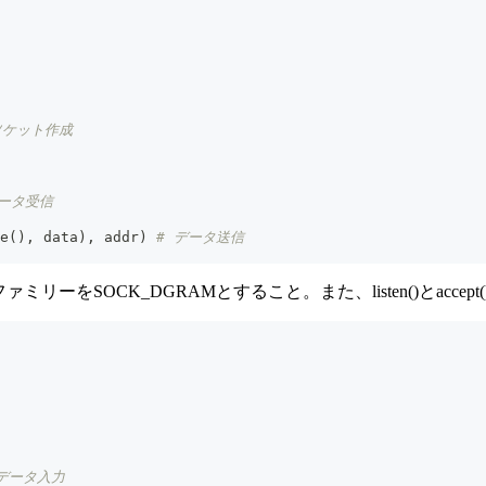
でソケット作成
データ受信
e
(
)
,
 data
)
,
 addr
)
# データ送信
ーをSOCK_DGRAMとすること。また、listen()とacc
データ入力