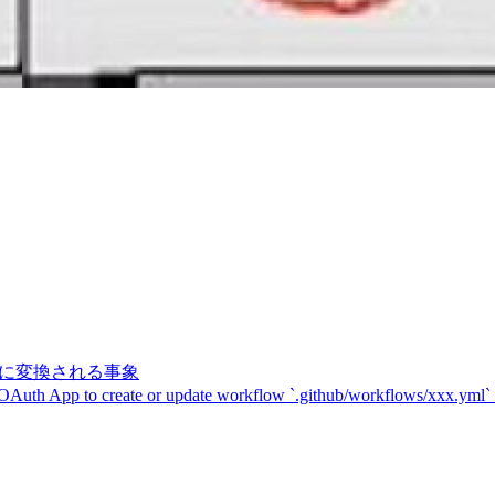
記号に変換される事象
 OAuth App to create or update workflow `.github/workflows/xxx.yml`