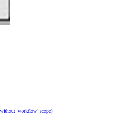
 without `workflow` scope)