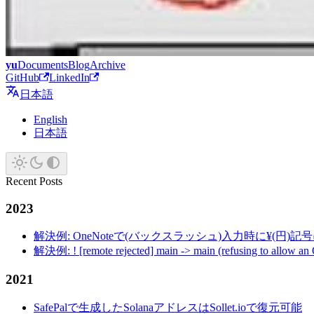
yu
Documents
Blog
Archive
GitHub
LinkedIn
日本語
English
日本語
Recent Posts
2023
解決例: OneNoteで(バックスラッシュ)入力時に¥(円)
解決例: ! [remote rejected] main -> main (refusing to allow an
2021
SafePalで生成したSolanaアドレスはSollet.ioで復元可能