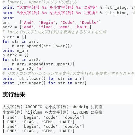
# lower(), upper()メソッドの使い方
print
"大文字(列) %s を小文字(列) %s に変換"
%
(
str_atog
,
 s
print
"小文字(列) %s を大文字(列) %s に変換"
%
(
str_hton
,
 s
print
arr  
=
[
'And'
,
'Begin'
,
'Code'
,
'Double'
]
arr2 
=
[
'end'
,
'flag'
,
'gem'
,
'halt'
]
# for文で小文字[大文字](列)を要素とするリストを生成
n_arr 
=
[
]
for
str
in
 arr
:
    n_arr
.
append
(
str
.
lower
(
)
)
print
 n_arr
n_arr2 
=
[
]
for
str
in
 arr2
:
    n_arr2
.
append
(
str
.
upper
(
)
)
print
 n_arr2
,
'n'
# リストコンプリヘンションで小文字[大文字](列)を要素とするリストを
print
[
str
.
lower
(
)
for
str
in
 arr
]
print
[
str
.
upper
(
)
for
str
in
 arr2
]
実行結果
大文字(列) ABCDEFG を小文字(列) abcdefg に変換
小文字(列) hijklmn を大文字(列) HIJKLMN に変換
['and', 'begin', 'code', 'double']
['END', 'FLAG', 'GEM', 'HALT']
['and', 'begin', 'code', 'double']
['END', 'FLAG', 'GEM', 'HALT']