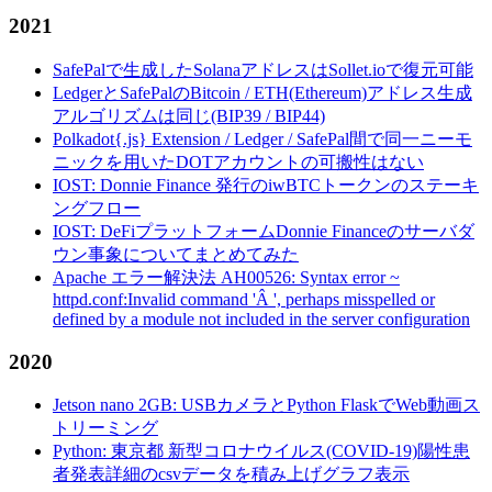
2021
SafePalで生成したSolanaアドレスはSollet.ioで復元可能
LedgerとSafePalのBitcoin / ETH(Ethereum)アドレス生成
アルゴリズムは同じ(BIP39 / BIP44)
Polkadot{.js} Extension / Ledger / SafePal間で同一ニーモ
ニックを用いたDOTアカウントの可搬性はない
IOST: Donnie Finance 発行のiwBTCトークンのステーキ
ングフロー
IOST: DeFiプラットフォームDonnie Financeのサーバダ
ウン事象についてまとめてみた
Apache エラー解決法 AH00526: Syntax error ~
httpd.conf:Invalid command 'Â ', perhaps misspelled or
defined by a module not included in the server configuration
2020
Jetson nano 2GB: USBカメラとPython FlaskでWeb動画ス
トリーミング
Python: 東京都 新型コロナウイルス(COVID-19)陽性患
者発表詳細のcsvデータを積み上げグラフ表示