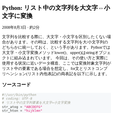
Python: リスト中の文字列を大文字⇔小
文字に変換
2008年8月3日
·
約2分
文字列を比較する際に、大文字・小文字を区別したくない場
合があります。その時は、比較する文字列を大/小文字列の
どちらかに統一しておく、という手があります。Pythonでは
大文字・小文字変換メソッドlower()、upper()はstringオブジェ
クトに組み込まれています。 今回は、その使い方と実際に
使用する状況に近いデータ構造、ここでは変換対象文字列が
リスト中の要素である場合を想定し、for文とリストコンプ
リヘンション(リスト内包表記)の両表記を以下に示します。
ソースコード
#!/usr/bin/python
# coding: UTF-8
# リスト中の文字列要素を大文字⇔小文字変換
str_atog 
=
"ABCDEFG"
str_hton 
=
"hijklmn"