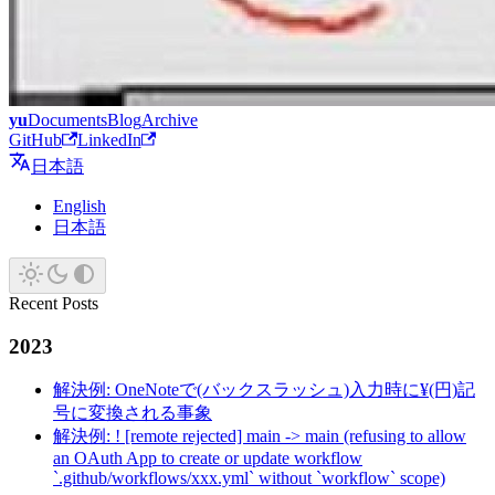
yu
Documents
Blog
Archive
GitHub
LinkedIn
日本語
English
日本語
Recent Posts
2023
解決例: OneNoteで(バックスラッシュ)入力時に¥(円)記
号に変換される事象
解決例: ! [remote rejected] main -> main (refusing to allow
an OAuth App to create or update workflow
`.github/workflows/xxx.yml` without `workflow` scope)